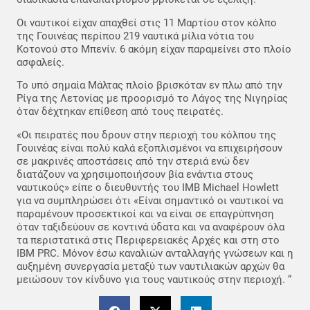
Οι ναυτικοί είχαν απαχθεί στις 11 Μαρτίου στον κόλπο
της Γουινέας περίπου 219 ναυτικά μίλια νότια του
Κοτονού στο Μπενίν. 6 ακόμη είχαν παραμείνει στο πλοίο
ασφαλείς.
Το υπό σημαία Μάλτας πλοίο βρισκόταν εν πλω από την
Ρίγα της Λετονίας με προορισμό το Λάγος της Νιγηρίας
όταν δέχτηκαν επίθεση από τους πειρατές.
«Οι πειρατές που δρουν στην περιοχή του κόλπου της
Γουινέας είναι πολύ καλά εξοπλισμένοι να επιχειρήσουν
σε μακρινές αποστάσεις από την στεριά ενώ δεν
διατάζουν να χρησιμοποιήσουν βία ενάντια στους
ναυτικούς» είπε ο διευθυντής του IMB Michael Howlett
για να συμπληρώσει ότι «Είναι σημαντικό οι ναυτικοί να
παραμένουν προσεκτικοί και να είναι σε επαγρύπνηση
όταν ταξιδεύουν σε κοντινά ύδατα και να αναφέρουν όλα
τα περιστατικά στις Περιφερειακές Αρχές και στη στο
IBM PRC. Μόνον έσω καναλιών ανταλλαγής γνώσεων και η
αυξημένη συνεργασία μεταξύ των ναυτιλιακών αρχών θα
μειώσουν τον κίνδυνο για τους ναυτικούς στην περιοχή. “