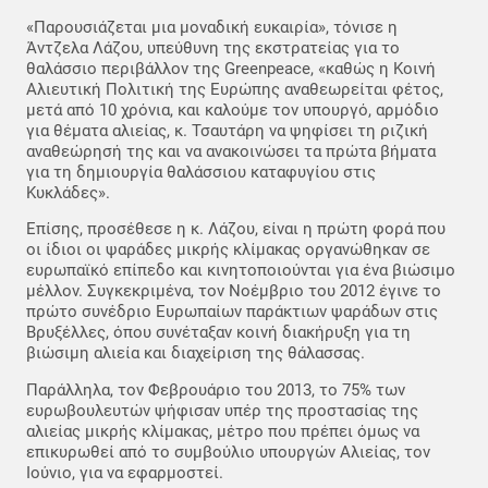
«Παρουσιάζεται μια μοναδική ευκαιρία», τόνισε η
Άντζελα Λάζου, υπεύθυνη της εκστρατείας για το
θαλάσσιο περιβάλλον της Greenpeace, «καθώς η Κοινή
Αλιευτική Πολιτική της Ευρώπης αναθεωρείται φέτος,
μετά από 10 χρόνια, και καλούμε τον υπουργό, αρμόδιο
για θέματα αλιείας, κ. Τσαυτάρη να ψηφίσει τη ριζική
αναθεώρησή της και να ανακοινώσει τα πρώτα βήματα
για τη δημιουργία θαλάσσιου καταφυγίου στις
Κυκλάδες».
Επίσης, προσέθεσε η κ. Λάζου, είναι η πρώτη φορά που
οι ίδιοι οι ψαράδες μικρής κλίμακας οργανώθηκαν σε
ευρωπαϊκό επίπεδο και κινητοποιούνται για ένα βιώσιμο
μέλλον. Συγκεκριμένα, τον Νοέμβριο του 2012 έγινε το
πρώτο συνέδριο Ευρωπαίων παράκτιων ψαράδων στις
Βρυξέλλες, όπου συνέταξαν κοινή διακήρυξη για τη
βιώσιμη αλιεία και διαχείριση της θάλασσας.
Παράλληλα, τον Φεβρουάριο του 2013, το 75% των
ευρωβουλευτών ψήφισαν υπέρ της προστασίας της
αλιείας μικρής κλίμακας, μέτρο που πρέπει όμως να
επικυρωθεί από το συμβούλιο υπουργών Αλιείας, τον
Ιούνιο, για να εφαρμοστεί.