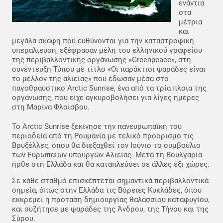
ενάντια
στα
μέτρια
και
μεγάλα σκάφη που ευθύνονται για την καταστροφική
υπεραλίευση, εξέφρασαν μέλη του ελληνικού γραφείου
της περιβαλλοντικής οργάνωσης «Greenpeace», στη
συνέντευξη Τύπου με τίτλο «Οι παράκτιοι ψαράδες είναι
το μέλλον της αλιείας» που έδωσαν μέσα στο
παγοθραυστικό Arctic Sunrise, ένα από τα τρία πλοία της
οργάνωσης, που είχε αγκυροβολήσει για λίγες ημέρες
στη Μαρίνα Φλοίσβου.
Το Arctic Sunrise ξεκίνησε την πανευρωπαϊκή του
περιοδεία από τη Ρουμανία με τελικό προορισμό τις
Βρυξέλλες, όπου θα διεξαχθεί τον Ιούνιο το συμβούλιο
των Ευρωπαίων υπουργών Αλιείας. Μετά τη Βουλγαρία
ήρθε στη Ελλάδα και θα καταπλεύσει σε άλλες έξι χώρες.
Σε κάθε σταθμό επισκέπτεται σημαντικά περιβαλλοντικά
σημεία, όπως στην Ελλάδα τις Βόρειες Κυκλάδες, όπου
εκκρεμεί η πρόταση δημιουργίας θαλάσσιου καταφυγίου,
και συζήτησε με ψαράδες της Άνδρου, της Τήνου και της
Σύρου.