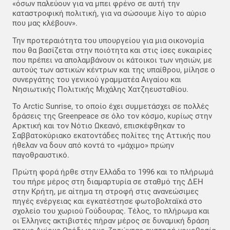
«όσων παλεύουν για να μπει φρένο σε αυτή την
καταστροφική πολιτική, για να σώσουμε λίγο το αύριο
που μας κλέβουν».
Την προτεραιότητα του υπουργείου για μια οικονομία
που θα βασίζεται στην ποιότητα και στις ίσες ευκαιρίες
που πρέπει να απολαμβάνουν οι κάτοικοι των νησιών, με
αυτούς των αστικών κέντρων και της υπαίθρου, μίλησε ο
συνεργάτης του γενικού γραμματέα Αιγαίου και
Νησιωτικής Πολιτικής Μιχάλης Χατζηευσταθίου.
Το Arctic Sunrise, το οποίο έχει συμμετάσχει σε πολλές
δράσεις της Greenpeace σε όλο τον κόσμο, κυρίως στην
Αρκτική και τον Νότιο Ωκεανό, επισκέφθηκαν το
Σαββατοκύριακο εκατοντάδες πολίτες της Αττικής που
ήθελαν να δουν από κοντά το «μάχιμο» πρώην
παγοθραυστικό.
Πρώτη φορά ήρθε στην Ελλάδα το 1996 και το πλήρωμά
του πήρε μέρος στη διαμαρτυρία σε σταθμό της ΔΕΗ
στην Κρήτη, με αίτημα τη στροφή στις ανανεώσιμες
πηγές ενέργειας και εγκατέστησε φωτοβολταϊκά στο
σχολείο του χωριού Γούδουρας. Τέλος, το πλήρωμα και
οι Έλληνες ακτιβιστές πήραν μέρος σε δυναμική δράση