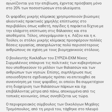
αγωνίζονται για την επιβίωση, έχοντας πρόσβαση μόνο
στο 20% των ποσοστώσεων στα αλιεύματα.
Οι ψαράδες μικρής κλίμακας χρησιμοποιούν βιώσιμες
αλιευτικές πρακτικές χαμηλής επίπτωσης στο
περιβάλλον, όπως καθετή, παγίδες ή παράκτια δίχτυα με
την ελάχιστη επίπτωση στις θάλασσες και στα
αποθέματα. Τέλος, υπογράμμισαν η κ. Λάζου και η κ.
Τούλεν, οι στόλοι μικρής κλίμακας προσφέρουν πολλές
θέσεις εργασίας, απασχολώντας πολύ περισσότερους
ανθρώπους σε σχέση με τους βιομηχανικούς στόλους.
Ο βουλευτής Κυκλάδων του ΣΥΡΙΖΑ-ΕΚΜ Νίκος
Συρμαλένιος επέκρινε τις πολιτικές των κυβερνήσεων
που υποθηκεύουν το μέλλον των θαλασσών και των
ανθρώπων των νησιών. Επίσης, συμπλήρωσε πως
οποιοσδήποτε σχεδιασμός πρέπει να επιτευχθεί σε
συνεννόηση με τους ψαράδες, οι οποίοι θα συμμετέχουν
στη διαχείριση των θαλάσσιων πάρκων και όχι
επιβάλλοντας μέτρα από πάνω, αποκομμένα από τις
τοπικές κοινωνίες, όπως συνηθίζεται ως τώρα.
Ο περιφερειακός σύμβουλος των Οικολόγων Μιχάλης
Τρεμόπουλος, από τη μεριά του, τάχθηκε στο πλευρό