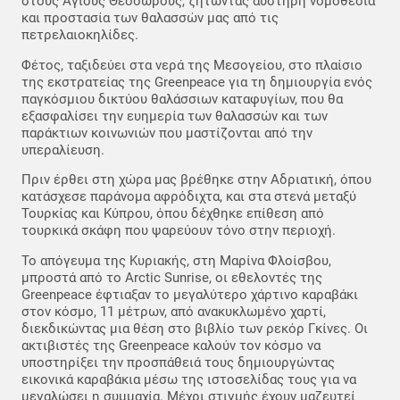
στους Αγίους Θεόδωρους, ζητώντας αυστηρή νομοθεσία
και προστασία των θαλασσών μας από τις
πετρελαιοκηλίδες.
Φέτος, ταξιδεύει στα νερά της Μεσογείου, στο πλαίσιο
της εκστρατείας της Greenpeace για τη δημιουργία ενός
παγκόσμιου δικτύου θαλάσσιων καταφυγίων, που θα
εξασφαλίσει την ευημερία των θαλασσών και των
παράκτιων κοινωνιών που μαστίζονται από την
υπεραλίευση.
Πριν έρθει στη χώρα μας βρέθηκε στην Αδριατική, όπου
κατάσχεσε παράνομα αφρόδιχτα, και στα στενά μεταξύ
Τουρκίας και Κύπρου, όπου δέχθηκε επίθεση από
τουρκικά σκάφη που ψαρεύουν τόνο στην περιοχή.
Το απόγευμα της Κυριακής, στη Μαρίνα Φλοίσβου,
μπροστά από το Arctic Sunrise, οι εθελοντές της
Greenpeace έφτιαξαν το μεγαλύτερο χάρτινο καραβάκι
στον κόσμο, 11 μέτρων, από ανακυκλωμένο χαρτί,
διεκδικώντας μια θέση στο βιβλίο των ρεκόρ Γκίνες. Οι
ακτιβιστές της Greenpeace καλούν τον κόσμο να
υποστηρίξει την προσπάθειά τους δημιουργώντας
εικονικά καραβάκια μέσω της ιστοσελίδας τους για να
μεγαλώσει η συμμαχία. Μέχρι στιγμής έχουν μαζευτεί