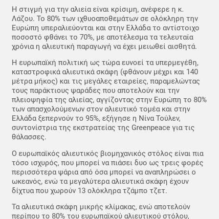
Η στιγμή για την αλιεία είναι κρίσιμη, ανέφερε η κ.
Λάζου. Το 80% των ιχθυοαποθεμάτων σε ολόκληρη την
Ευρώπη υπεραλιεύονται και στην Ελλάδα το αντίστοιχο
ποσοστό φθάνει το 70%, με αποτέλεσμα τα τελευταία
χρόνια η αλιευτική παραγωγή να έχει μειωθεί αισθητά.
Η ευρωπαϊκή πολιτική ως τώρα ευνοεί τα υπερμεγέθη,
καταστροφικά αλιευτικά σκάφη (φθάνουν μέχρι και 140
μέτρα μήκος) και τις μεγάλες εταιρείες, παραμελώντας
τους παράκτιους ψαράδες που αποτελούν και την
πλειοψηφία της αλιείας, αγγίζοντας στην Ευρώπη το 80%
των απασχολούμενων στον αλιευτικό τομέα και στην
Ελλάδα ξεπερνούν το 95%, εξήγησε η Νίνα Τούλεν,
συντονίστρια της εκστρατείας της Greenpeace για τις
θάλασσες.
Ο ευρωπαϊκός αλιευτικός βιομηχανικός στόλος είναι πια
τόσο ισχυρός, που μπορεί να πιάσει δυο ως τρεις φορές
περισσότερα ψάρια από όσα μπορεί να αναπληρώσει ο
ωκεανός, ενώ τα μεγαλύτερα αλιευτικά σκάφη έχουν
δίχτυα που χωρούν 13 ολόκληρα τζάμπο τζετ.
Τα αλιευτικά σκάφη μικρής κλίμακας, ενώ αποτελούν
περίπου το 80% του ευρωπαϊκού αλιευτικού στόλου,