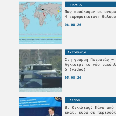
Γνώσεις
Πως προέκυψαν οι ονομα
4 «χρωματιστών» Θαλασσ
06.08.26
Ακτοπλοϊα
Στη γραμμή Πειραιάς – 
Αγκίστρι το νέο ταχύπλ
5 (video)
05.08.26
Ελλάδα
Β. Κικίλιας: Πάνω από 
εκατ. ευρώ σε περισσότ