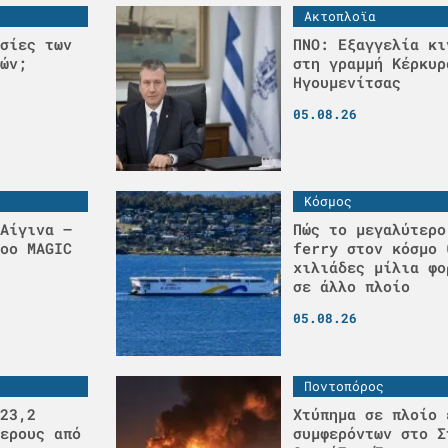
Ακτοπλοϊα
σίες των
ΠΝΟ: Εξαγγελία κι
ών;
στη γραμμή Κέρκυρ
Ηγουμενίτσας
05.08.26
Κόσμος
Αίγινα –
Πώς το μεγαλύτερο
οο MAGIC
ferry στον κόσμο 
χιλιάδες μίλια φο
σε άλλο πλοίο
05.08.26
Ποντοπόρος
23,2
Χτύπημα σε πλοίο 
ερους από
συμφερόντων στο Σ