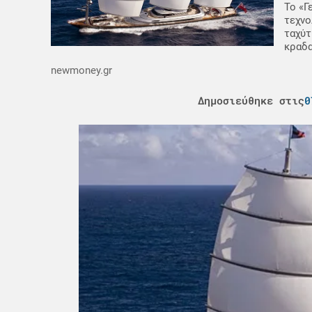
Το «Γ
τεχνο
ταχύτ
κραδα
newmoney.gr
Δημοσιεύθηκε στις
0