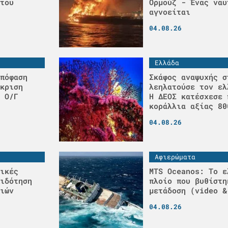
του
Ορμούζ - Ένας ναυ
αγνοείται
04.08.26
Ελλάδα
πόφαση
Σκάφος αναψυχής σ
κριση
λεηλατούσε τον ελ
 Ο/Γ
H ΔΕΟΣ κατέσχεσε 
κοράλλια αξίας 80
04.08.26
Αφιερώματα
ικές
MTS Oceanos: Το ε
ιδότηση
πλοίο που βυθίστη
ιών
μετάδοση (video &
04.08.26