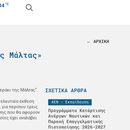
°C
34
← ΑΡΧΙΚΗ
ς Μάλτας»
ΣΧΕΤΙΚΆ ΆΡΘΡΑ
εράκι της Μάλτας”.
τελευταία έκθεση
ΑΕΝ - Εκπαίδευση
 για περίπου τρεις
Προγράμματα Κατάρτισης
σης που θα αφορούν
Ανέργων Ναυτικών και
σίες έχει αναλάβει
Παροχή Επαγγελματικής
Πιστοποίησης 2026-2027