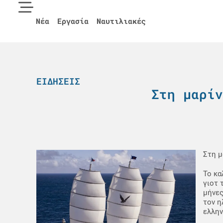
Νέα
Εργασία
Ναυτιλιακές
ΕΙΔΉΣΕΙΣ
Στη μαρίν
Στη μ
Το κα
γιοτ 
μήνες
τον η
ελλην