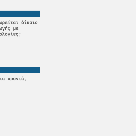
ωρείται δίκαιο
ωγής με
ολογίες;
ια χρονιά,