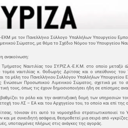
Α.-ΕΚΜ με τον Πανελλήνιο Σύλλογο Υπαλλήλων Υπουργείου Εμπο
νικού Σώματος, με θέμα το Σχέδιο Νόμου του Υπουργείου Ναυτ
θη ανακοίνωση:
 Τμήματος Ναυτιλίας του ΣΥ.ΡΙΖ.Α.-Ε.Κ.Μ. στο οποίο μεταξύ 
υ τομέα ναυτιλίας κ. Θοδωρής Δρίτσας και ο υπεύθυνος το
αι τα μέλη του Πανελλήνιου Συλλόγου Υπαλλήλων Υπουργείου Ε
ς Ενώσεων Προσωπικού Λιμενικού Σώματος, σχετικά με το 
ιτική τους, όπως τις έχουν δημοσιοποιήσει ήδη σε επίσημες ανα
οβαθμίζει το ρόλο και την αναπτυξιακή δομή των υπηρεσιών το
τοχή του ΛΣ – ΕΑ και του Αρχηγείου του, το οποίο και επί της 
ρίτσας, τόνισαν ότι αυτό το νομοσχέδιο στρατιωτικοποιεί το 
ν και με συνειδητή ασάφεια, θεσμοθετεί μια σειρά από «γκρίζε
μές, υποταγμένες πλήρως στις ανάγκες της αγοράς.