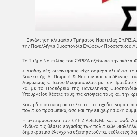
– Συνάντηση κλιμακίου Τμήματος Ναυτιλίας ΣΥ.ΡΙΖ.
την Πανελλήνια Ομοσπονδία Ενώσεων Προσωπικού Λιμε
Το Τμήμα Ναυτιλίας του ΣΥΡΙΖΑ εξέδωσε την ακόλου
« Διαδοχικές συναντήσεις είχε σήμερα κλιμάκιο του
βουλευτής Α΄ Πειραιά & Νησιών και υπεύθυνος το
Ασφαλείας κ. Τάσος Μαυρόπουλος, με τον Πρόεδρο κ
και με το Προεδρείο της Πανελλήνιας Ομοσπονδία
Υπουργείου θέσεις τους, τις απόψεις τους και την κρ
Κοινή διαπίστωση αποτελεί, ότι το σχέδιο νόμου υπ
πολιτικό προσωπικό, όσο και την επιχειρησιακή συμμε
Η αντιπροσωπεία του ΣΥ.ΡΙΖ.Α.-Ε.Κ.Μ. και ο Θοδ. Δ
κίνδυνο τις θέσεις εργασίας των πολιτικών υπαλλήλω
δημοκρατικό έλεγχο να εξυπηρετούνται ευέλικτες δο