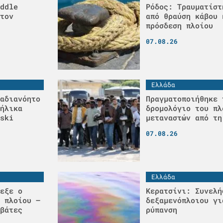
ddle
Ρόδος: Τραυματίστ
τον
από θραύση κάβου 
πρόσδεση πλοίου
07.08.26
Ελλάδα
αδιανόητο
Πραγματοποιήθηκε 
ήλικα
δρομολόγιο του πλ
ski
μεταναστών από τη
07.08.26
Ελλάδα
εξε ο
Κερατσίνι: Συνελή
 πλοίου –
δεξαμενόπλοιου γι
βάτες
ρύπανση