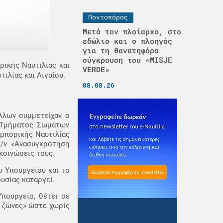
Ποντοπόρος
Μετά τον πλοίαρχο, στο
εδώλιο και ο πλοηγός
για τη θανατηφόρα
σύγκρουση του «MISJE
ρικής Ναυτιλίας και
VERDE»
ιλίας και Αιγαίου.
08.08.26
άλλων συμμετείχαν ο
υ Τμήματος Σωμάτων
μπορικής Ναυτιλίας
σ/ν «Ανασυγκρότηση
κοινώσεις τους.
υ Υπουργείου και το
ουσίας καταργεί.
Υπουργείο, θέτει σε
ς ζώνες» ώστε χωρίς