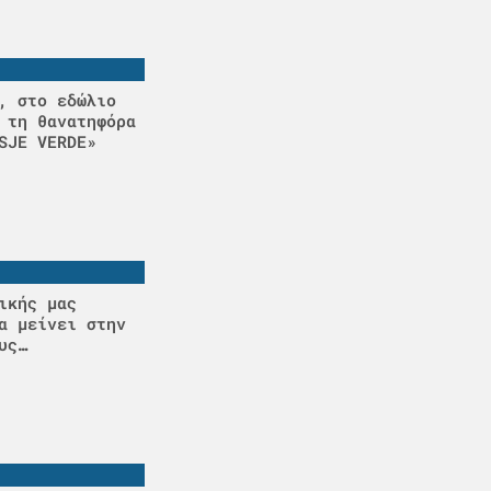
, στο εδώλιο
 τη θανατηφόρα
SJE VERDE»
ικής μας
α μείνει στην
υς…