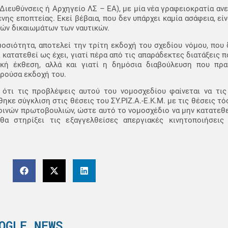
Διευθύνσεις ή Αρχηγείο ΛΣ – ΕΑ), με μία νέα γραφειοκρατία ανε
ης εποπτείας. Εκεί βέβαια, που δεν υπάρχει καμία ασάφεια, είν
ών δικαιωμάτων των ναυτικών.
μοσιότητα, αποτελεί την τρίτη εκδοχή του σχεδίου νόμου, που
 κατατεθεί ως έχει, γιατί πέρα από τις απαράδεκτες διατάξεις π
ική έκθεση, αλλά και γιατί η δημόσια διαβούλευση που πρ
αρούσα εκδοχή του.
ά, ότι τις προβλέψεις αυτού του νομοσχεδίου φαίνεται να τι
ηκε σύγκλιση στις θέσεις του ΣΥ.ΡΙΖ.Α.-Ε.Κ.Μ. με τις θέσεις τ
κοινών πρωτοβουλιών, ώστε αυτό το νομοσχέδιο να μην κατατεθ
 θα στηρίξει τις εξαγγελθείσες απεργιακές κινητοποιήσε
OGLE NEWS