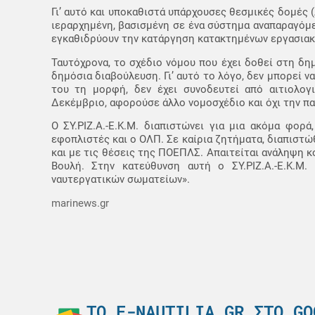
Γι’ αυτό και υποκαθιστά υπάρχουσες θεσμικές δομές (
ιεραρχημένη, βασισμένη σε ένα σύστημα αναπαραγόμεν
εγκαθιδρύουν την κατάργηση κατακτημένων εργασιακ
Ταυτόχρονα, το σχέδιο νόμου που έχει δοθεί στη δη
δημόσια διαβούλευση. Γι’ αυτό το λόγο, δεν μπορεί να
του τη μορφή, δεν έχει συνοδευτεί από αιτιολογ
Δεκέμβριο, αφορούσε άλλο νομοσχέδιο και όχι την π
Ο ΣΥ.ΡΙΖ.Α.-Ε.Κ.Μ. διαπιστώνει για μια ακόμα φορ
εφοπλιστές και ο ΟΛΠ. Σε καίρια ζητήματα, διαπιστώθ
και με τις θέσεις της ΠΟΕΠΛΣ. Απαιτείται ανάληψη 
Βουλή. Στην κατεύθυνση αυτή ο ΣΥ.ΡΙΖ.Α.-Ε.Κ.Μ.
ναυτεργατικών σωματείων».
marinews.gr
ΤΟ E-NAUTILIA.GR ΣΤΟ GO