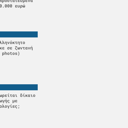
προστατευμένα
0.000 ευρώ
λληνόκτητο
κε σε ζωντανή
 photos)
ωρείται δίκαιο
ωγής με
ολογίες;