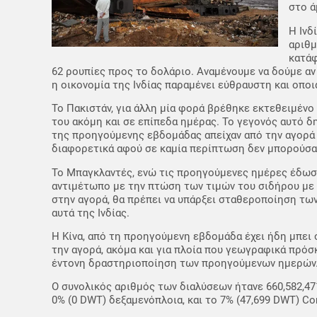
στο ά
Η Ινδ
αριθμ
κατάφ
62 ρουπίες προς το δολάριο. Αναμένουμε να δούμε αν 
η οικονομία της Ινδίας παραμένει εύθραυστη και οπο
Το Πακιστάν, για άλλη μία φορά βρέθηκε εκτεθειμένο
του ακόμη και σε επίπεδα ημέρας. Το γεγονός αυτό δ
της προηγούμενης εβδομάδας απείχαν από την αγορά 
διαφορετικά αφού σε καμία περίπτωση δεν μπορούσαν 
Το Μπαγκλαντές, ενώ τις προηγούμενες ημέρες έδωσε
αντιμέτωπο με την πτώση των τιμών του σιδήρου με απ
στην αγορά, θα πρέπει να υπάρξει σταθεροποίηση των
αυτά της Ινδίας.
Η Κίνα, από τη προηγούμενη εβδομάδα έχει ήδη μπει
την αγορά, ακόμα και για πλοία που γεωγραφικά πρόσκ
έντονη δραστηριοποίηση των προηγούμενων ημερών
Ο συνολικός αριθμός των διαλύσεων ήτανε 660,582,47
0% (0 DWT) δεξαμενόπλοια, και το 7% (47,699 DWT) Con