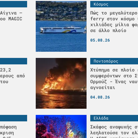
Κόσμος
Αίγινα –
Πώς το μεγαλύτερο
οο MAGIC
ferry στον κόσμο 
χιλιάδες μίλια φο
σε άλλο πλοίο
05.08.26
Ποντοπόρος
23,2
Χτύπημα σε πλοίο 
ερους από
συμφερόντων στο Σ
του
Ορμούζ - Ένας ναυ
αγνοείται
04.08.26
Ελλάδα
πόφαση
Σκάφος αναψυχής σ
κριση
λεηλατούσε τον ελ