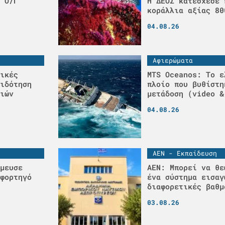
 Ο/Γ
H ΔΕΟΣ κατέσχεσε 
κοράλλια αξίας 80
04.08.26
Αφιερώματα
ικές
MTS Oceanos: Το ε
ιδότηση
πλοίο που βυθίστη
ιών
μετάδοση (video &
04.08.26
ΑΕΝ - Εκπαίδευση
μευσε
ΑΕΝ: Μπορεί να θε
φορτηγό
ένα σύστημα εισαγ
διαφορετικές βαθμ
03.08.26