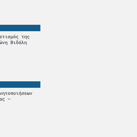
ετισμός της
ώνη Βιδάλη
νητοποιήσεων
ας –