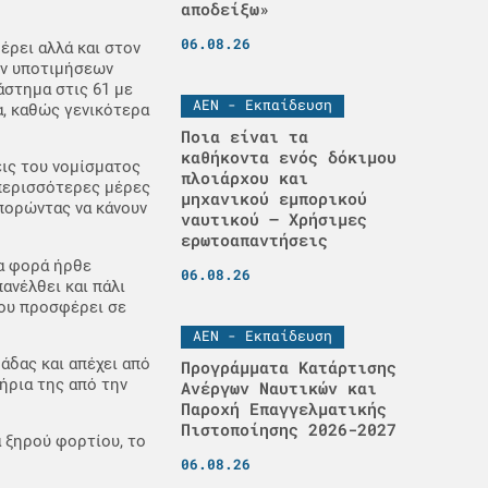
αποδείξω»
06.08.26
έρει αλλά και στον
ών υποτιμήσεων
άστημα στις 61 με
ΑΕΝ - Εκπαίδευση
α, καθώς γενικότερα
Ποια είναι τα
καθήκοντα ενός δόκιμου
εις του νομίσματος
πλοιάρχου και
 περισσότερες μέρες
μηχανικού εμπορικού
πορώντας να κάνουν
ναυτικού – Χρήσιμες
ερωτοαπαντήσεις
ία φορά ήρθε
06.08.26
ανέλθει και πάλι
που προσφέρει σε
ΑΕΝ - Εκπαίδευση
άδας και απέχει από
Προγράμματα Κατάρτισης
ήρια της από την
Ανέργων Ναυτικών και
Παροχή Επαγγελματικής
Πιστοποίησης 2026-2027
 ξηρού φορτίου, το
06.08.26