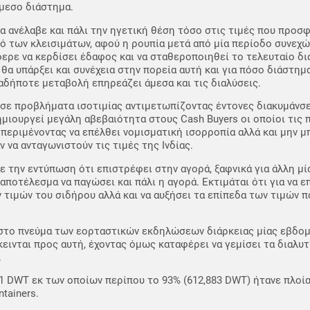
μεσο διάστημα.
ία ανέλαβε και πάλι την ηγετική θέση τόσο στις τιμές που προσφ
ό των κλεισιμάτων, αφού η ρουπία μετά από μία περίοδο συνεχ
ερε να κερδίσει έδαφος και να σταθεροποιηθεί το τελευταίο δι
θα υπάρξει και συνέχεια στην πορεία αυτή και για πόσο διάστημ
ιαδήποτε μεταβολή επηρεάζει άμεσα και τις διαλύσεις.
 σε προβλήματα ισοτιμίας αντιμετωπίζοντας έντονες διακυμάνσ
ημιουργεί μεγάλη αβεβαιότητα στους Cash Buyers οι οποίοι τις
περιμένοντας να επέλθει νομισματική ισορροπία αλλά και μην μ
να ανταγωνιστούν τις τιμές της Ινδίας.
 την εντύπωση ότι επιστρέφει στην αγορά, ξαφνικά για άλλη μ
οτέλεσμα να παγώσει και πάλι η αγορά. Εκτιμάται ότι για να επ
 τιμών του σιδήρου αλλά και να αυξήσει τα επίπεδα των τιμών 
 στο πνεύμα των εορταστικών εκδηλώσεων διάρκειας μίας εβδομ
εινται προς αυτή, έχοντας όμως καταφέρει να γεμίσει τα διαλυτ
.
1 DWT εκ των οποίων περίπου το 93% (612,883 DWT) ήτανε πλοία
tainers.