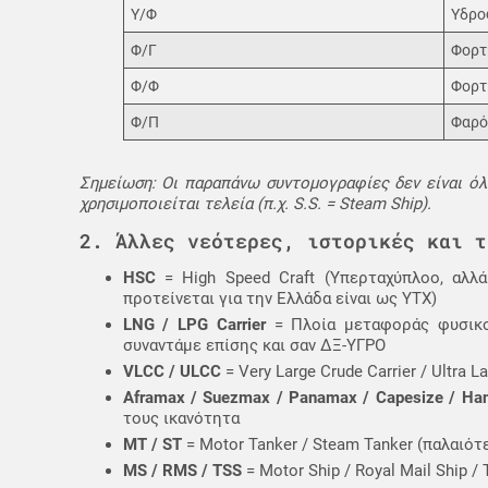
Υ/Φ
Υδρο
Φ/Γ
Φορτ
Φ/Φ
Φορτ
Φ/Π
Φαρό
Σημείωση: Οι παραπάνω συντομογραφίες δεν είναι όλε
χρησιμοποιείται τελεία (π.χ. S.S. = Steam Ship).
2. Άλλες νεότερες, ιστορικές και τ
HSC
= High Speed Craft (Υπερταχύπλοο, αλλ
προτείνεται για την Ελλάδα είναι ως ΥΤΧ)
LNG / LPG Carrier
= Πλοία μεταφοράς φυσικού 
συναντάμε επίσης και σαν ΔΞ-ΥΓΡΟ
VLCC / ULCC
= Very Large Crude Carrier / Ultra
Aframax / Suezmax / Panamax / Capesize / Ha
τους ικανότητα
MT / ST
= Motor Tanker / Steam Tanker (παλαιότ
MS / RMS / TSS
= Motor Ship / Royal Mail Ship 