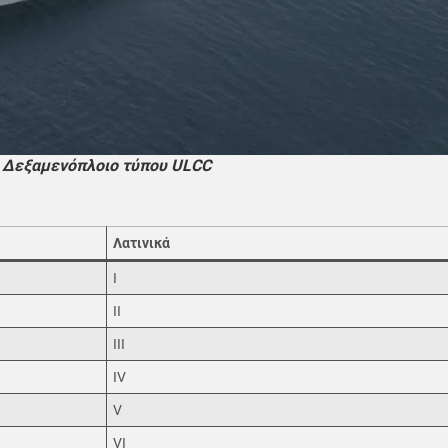
Δεξαμενόπλοιο τύπου ULCC
Λατινικά
I
II
III
IV
V
VI