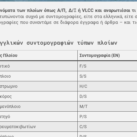
νόματα των πλοίων όπως Α/Π, Δ/Ξ ή VLCC και αναρωτιέσαι τι 
υπώνονται συχνά με συντομογραφίες, είτε στα ελληνικά, είτε σ
ογραφίες που συναντάμε σε διάφορα έγγραφα ή άρθρα – και τι
γγλικών συντομογραφιών τύπων πλοίων
ς Πλοίου
Συντομογραφία (EN)
υτικό
F/S
πλοιο
S/S
στρωμνο
H/C
κόρος
D/S
μενόπλοιο
M/T
ατηγό
P/S
ρευματοκιβωτίων
C/S
όπλοιο
D/S