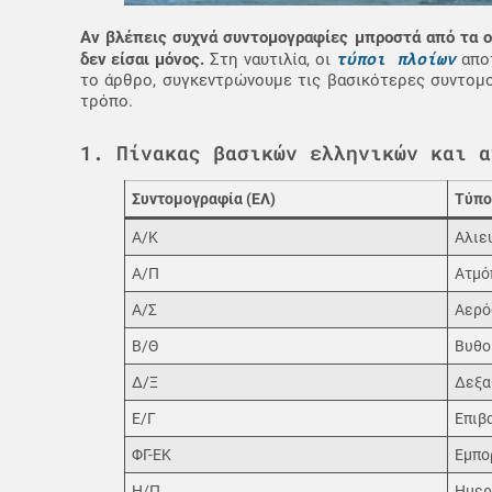
Αν βλέπεις συχνά συντομογραφίες μπροστά από τα ο
τύποι πλοίων
δεν είσαι μόνος.
Στη ναυτιλία, οι
αποτ
το άρθρο, συγκεντρώνουμε τις βασικότερες συντομ
τρόπο.
1. Πίνακας βασικών ελληνικών και α
Συντομογραφία (ΕΛ)
Τύπο
Α/Κ
Αλιε
Α/Π
Ατμό
Α/Σ
Αερό
Β/Θ
Βυθο
Δ/Ξ
Δεξα
Ε/Γ
Επιβ
ΦΓ-ΕΚ
Εμπο
Η/Π
Ημερ