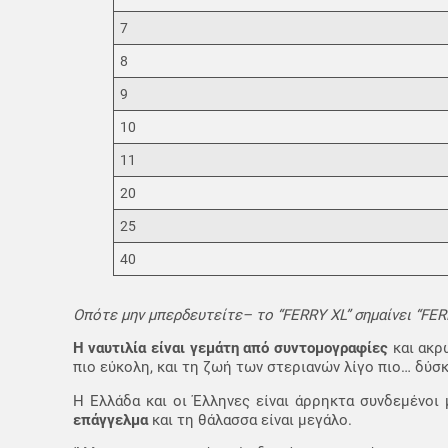
7
8
9
10
11
20
25
40
Οπότε μην μπερδευτείτε– το “FERRY XL” σημαίνει “FERRY
Η ναυτιλία είναι γεμάτη από συντομογραφίες
και ακρ
πιο εύκολη, και τη ζωή των στεριανών λίγο πιο… δύσ
Η Ελλάδα και οι Έλληνες είναι άρρηκτα συνδεμένοι 
επάγγελμα
και τη θάλασσα είναι μεγάλο.