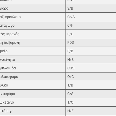
οφόρο
S/B
αζιερόπλοιο
Cr/S
αταγωγό
C/F
ός Γερανός
F/C
ή Δεξαμενή
FDD
μείο
F/B
νοκίνητο
N/S
φυλακίδα
CGS
ελαιοφόρο
O/C
υλκό
T/B
εντοφόρο
C/S
ωκεάνιο
T/O
πτέρυγο
H/F