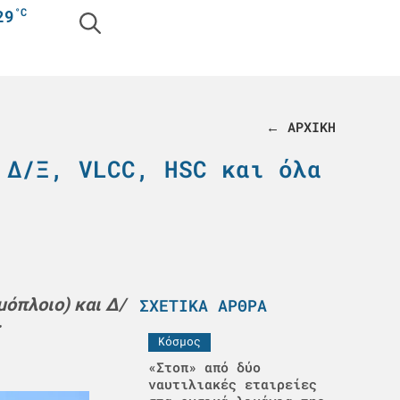
°C
29
← ΑΡΧΙΚΗ
 Δ/Ξ, VLCC, HSC και όλα
μόπλοιο) και Δ/
ΣΧΕΤΙΚΆ ΆΡΘΡΑ
.
Κόσμος
«Στοπ» από δύο
ναυτιλιακές εταιρείες