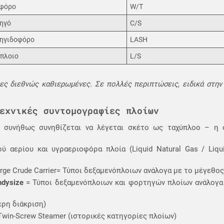
φόρο
W/T
ηγό
C/S
ηγιδοφόρο
LASH
πλοιο
L/S
ς διεθνώς καθιερωμένες. Σε πολλές περιπτώσεις, ειδικά στην αγ
εχνικές συντομογραφίες πλοίων
ά συνήθως συνηθίζεται να λέγεται σκέτο ως ταχύπλοο – η
αερίου και υγραεριοφόρα πλοία (Liquid Natural Gas / Liqui
 Large Crude Carrier= Τύποι δεξαμενόπλοιων ανάλογα με το μέγεθο
ndysize
= Τύποι δεξαμενόπλοιων και φορτηγών πλοίων ανάλογα
ερη διάκριση)
/ Twin-Screw Steamer (ιστορικές κατηγορίες πλοίων)