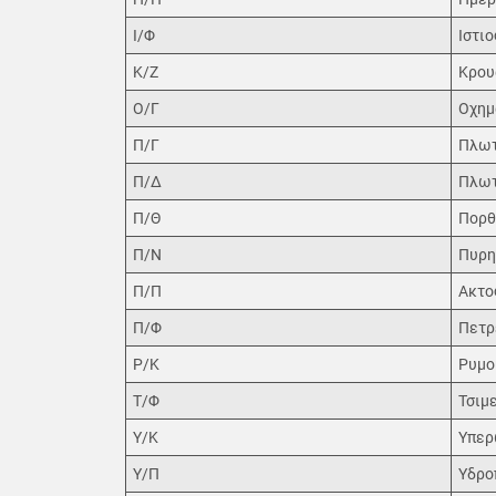
Ι/Φ
Ιστι
Κ/Ζ
Κρου
Ο/Γ
Οχημ
Π/Γ
Πλωτ
Π/Δ
Πλωτ
Π/Θ
Πορθ
Π/Ν
Πυρη
Π/Π
Ακτο
Π/Φ
Πετρ
Ρ/Κ
Ρυμο
Τ/Φ
Τσιμ
Υ/Κ
Υπερ
Υ/Π
Υδρο