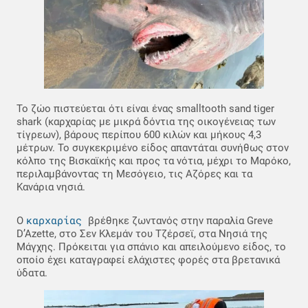
Το ζώο πιστεύεται ότι είναι ένας smalltooth sand tiger
shark (καρχαρίας με μικρά δόντια της οικογένειας των
τίγρεων), βάρους περίπου 600 κιλών και μήκους 4,3
μέτρων. Το συγκεκριμένο είδος απαντάται συνήθως στον
κόλπο της Βισκαϊκής και προς τα νότια, μέχρι το Μαρόκο,
περιλαμβάνοντας τη Μεσόγειο, τις Αζόρες και τα
Κανάρια νησιά.
καρχαρίας
Ο
βρέθηκε ζωντανός στην παραλία Greve
D’Azette, στο Σεν Κλεμάν του Τζέρσεϊ, στα Νησιά της
Μάγχης. Πρόκειται για σπάνιο και απειλούμενο είδος, το
οποίο έχει καταγραφεί ελάχιστες φορές στα βρετανικά
ύδατα.