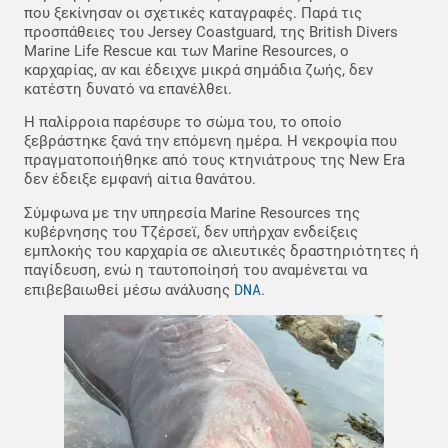
που ξεκίνησαν οι σχετικές καταγραφές. Παρά τις
προσπάθειες του Jersey Coastguard, της British Divers
Marine Life Rescue και των Marine Resources, ο
καρχαρίας, αν και έδειχνε μικρά σημάδια ζωής, δεν
κατέστη δυνατό να επανέλθει.
Η παλίρροια παρέσυρε το σώμα του, το οποίο
ξεβράστηκε ξανά την επόμενη ημέρα. Η νεκροψία που
πραγματοποιήθηκε από τους κτηνιάτρους της New Era
δεν έδειξε εμφανή αίτια θανάτου.
Σύμφωνα με την υπηρεσία Marine Resources της
κυβέρνησης του Τζέρσεϊ, δεν υπήρχαν ενδείξεις
εμπλοκής του καρχαρία σε αλιευτικές δραστηριότητες ή
παγίδευση, ενώ η ταυτοποίησή του αναμένεται να
DNA
επιβεβαιωθεί μέσω ανάλυσης
.