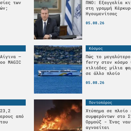
σίες των
ΠΝΟ: Εξαγγελία κι
ών;
στη γραμμή Κέρκυρ
Ηγουμενίτσας
05.08.26
Κόσμος
Αίγινα –
Πώς το μεγαλύτερο
οο MAGIC
ferry στον κόσμο 
χιλιάδες μίλια φο
σε άλλο πλοίο
05.08.26
Ποντοπόρος
23,2
Χτύπημα σε πλοίο 
ερους από
συμφερόντων στο Σ
του
Ορμούζ - Ένας ναυ
αγνοείται