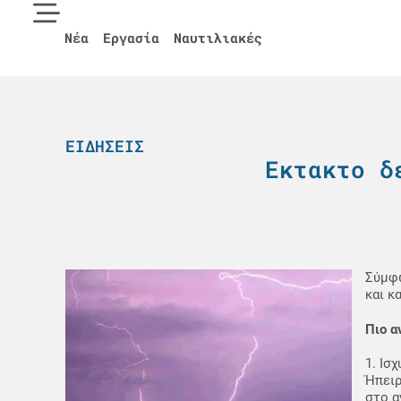
Νέα
Εργασία
Ναυτιλιακές
ΕΙΔΉΣΕΙΣ
Εκτακτο δ
Σύμφω
και κ
Πιο α
1. Ισ
Ήπειρ
στο α