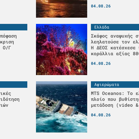
04.08.26
Ελλάδα
πόφαση
Σκάφος αναψυχής σ
κριση
λεηλατούσε τον ελ
 Ο/Γ
H ΔΕΟΣ κατέσχεσε 
κοράλλια αξίας 80
04.08.26
Αφιερώματα
ικές
MTS Oceanos: Το ε
ιδότηση
πλοίο που βυθίστη
ιών
μετάδοση (video &
04.08.26