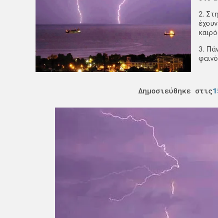
2. Στ
έχουν
καιρό
3. Πά
φαινό
Δημοσιεύθηκε στις
1