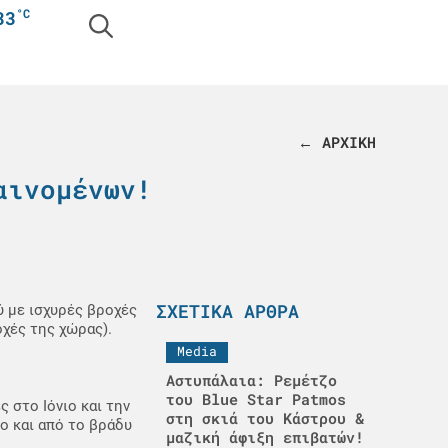
°C
33
← ΑΡΧΙΚΗ
αινομένων!
ΣΧΕΤΙΚΆ ΆΡΘΡΑ
 με ισχυρές βροχές
οχές της χώρας).
Media
Αστυπάλαια: Ρεμέτζο
του Blue Star Patmos
 στο Ιόνιο και την
στη σκιά του Κάστρου &
ο και από το βράδυ
μαζική άφιξη επιβατών!