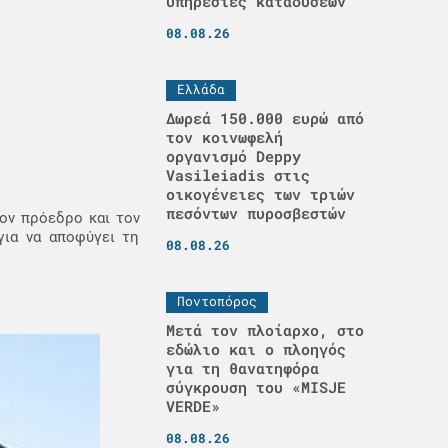
υπηρεσίες καταδύσεων
08.08.26
Ελλάδα
Δωρεά 150.000 ευρώ από
τον κοινωφελή
οργανισμό Deppy
Vasileiadis στις
οικογένειες των τριών
πεσόντων πυροσβεστών
τον πρόεδρο και τον
για να αποφύγει τη
08.08.26
Ποντοπόρος
Μετά τον πλοίαρχο, στο
εδώλιο και ο πλοηγός
για τη θανατηφόρα
σύγκρουση του «MISJE
VERDE»
08.08.26