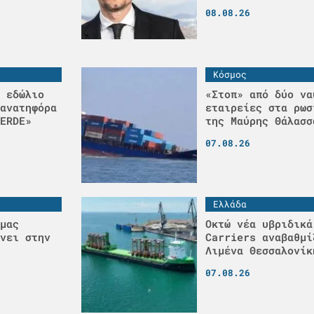
08.08.26
Κόσμος
 εδώλιο
«Στοπ» από δύο να
ανατηφόρα
εταιρείες στα ρωσ
ERDE»
της Μαύρης Θάλασσ
07.08.26
Ελλάδα
μας
Οκτώ νέα υβριδικά
νει στην
Carriers αναβαθμί
Λιμένα Θεσσαλονίκ
07.08.26