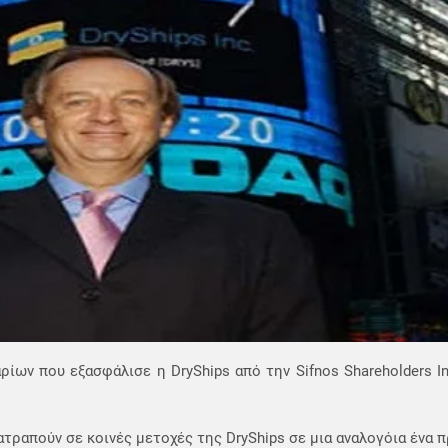
ων που εξασφάλισε η DryShips από την Sifnos Shareholders I
τραπούν σε κοινές μετοχές της DryShips σε μια αναλογόια ένα π