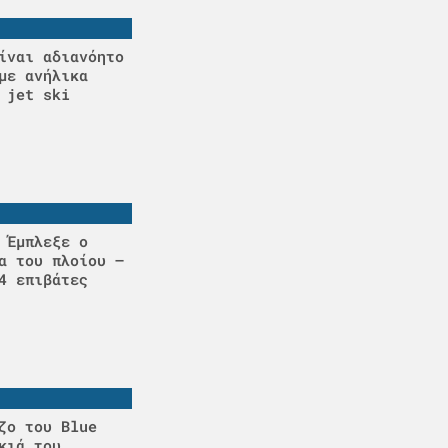
ίναι αδιανόητο
με ανήλικα
 jet ski
 Έμπλεξε ο
α του πλοίου –
4 επιβάτες
ζο του Blue
κιά του