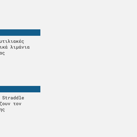
υτιλιακές
ικά λιμάνια
ας
 Straddle
ζουν τον
ης