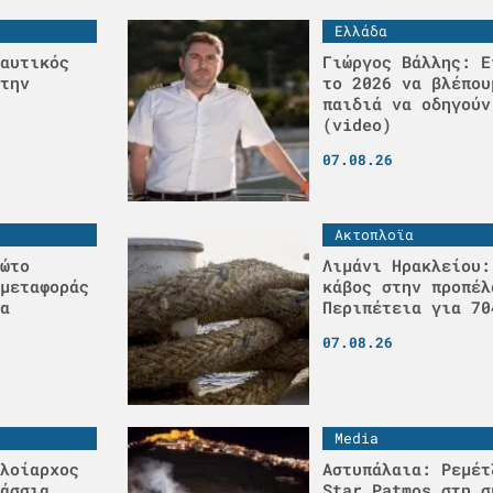
Ελλάδα
αυτικός
Γιώργος Βάλλης: Ε
την
το 2026 να βλέπου
παιδιά να οδηγούν
(video)
07.08.26
Ακτοπλοϊα
ώτο
Λιμάνι Ηρακλείου:
μεταφοράς
κάβος στην προπέλ
α
Περιπέτεια για 70
07.08.26
Media
λοίαρχος
Αστυπάλαια: Ρεμέτ
άσσια
Star Patmos στη σ