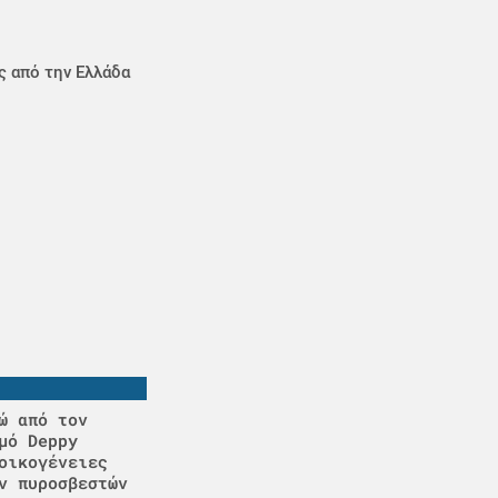
ς από την Ελλάδα
ώ από τον
μό Deppy
οικογένειες
ν πυροσβεστών