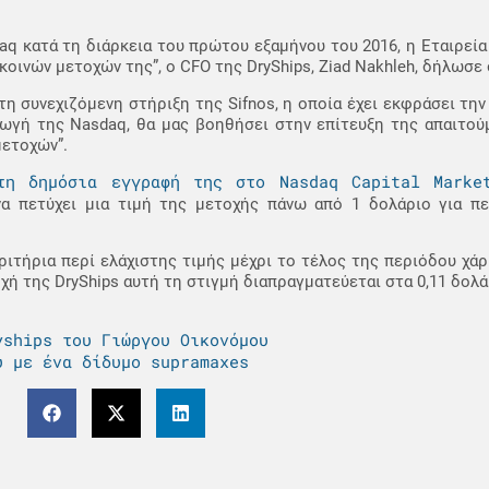
aq κατά τη διάρκεια του πρώτου εξαμήνου του 2016, η Εταιρεία 
 κοινών μετοχών της”, ο CFO της DryShips, Ziad Nakhleh, δήλωσε
η συνεχιζόμενη στήριξη της Sifnos, η οποία έχει εκφράσει την
γωγή της Nasdaq, θα μας βοηθήσει στην επίτευξη της απαιτού
μετοχών”.
τη δημόσια εγγραφή της στο Nasdaq Capital Marke
α πετύχει μια τιμή της μετοχής πάνω από 1 δολάριο για π
ριτήρια περί ελάχιστης τιμής μέχρι το τέλος της περιόδου χάρ
οχή της DryShips αυτή τη στιγμή διαπραγματεύεται στα 0,11 δολά
yships του Γιώργου Oικονόμου
υ με ένα δίδυμο supramaxes