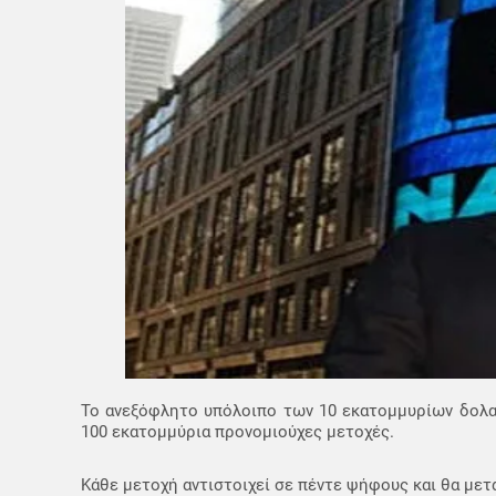
Το ανεξόφλητο υπόλοιπο των 10 εκατομμυρίων δολαρί
100 εκατομμύρια προνομιούχες μετοχές.
Κάθε μετοχή αντιστοιχεί σε πέντε ψήφους και θα μετα