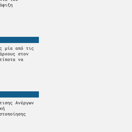
άφιξη
ς μία από τις
άρχους στον
τίποτα να
τισης Ανέργων
χή
στοποίησης