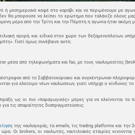
ό ή μεσημεριανό καφέ στο καράβι και να περιμένουμε με αγων
α δεν θα μπορούσε να λείπει το ερώτημα που ταλάνιζε όλους μα
επόμενη μέρα από την Τρίτη και την Πέμπτη η αγωνία ήταν ακόμη 
τιλιακή αγορά, και ειδικά στον χώρο των δεξαμενοπλοίων, υπήρ
μπτη». Γιατί όμως συνέβαινε αυτό;
νονταν μέσα από τηλεφωνήματα και fax, με τους ναυλομεσίτες (bro
πέστρεφαν από το Σαββατοκύριακο και συγκέντρωναν πληροφορί
νταν για κλείσιμο νέων ναυλώσεων, γιατί υπήρχε ο κίνδυνος το 
πράξη ως οι πιο «παραγωγικές» μέρες για να κλείνονται τα πλ
ο για τις απαραίτητες διαπραγματεύσεις.
οίηση
της ναυλαγοράς, τα emails, τις trading platforms και την 
ρα. Οι brokers, οι ναυλωτές, ναυτιλιακές εταιρίες κινούνται 