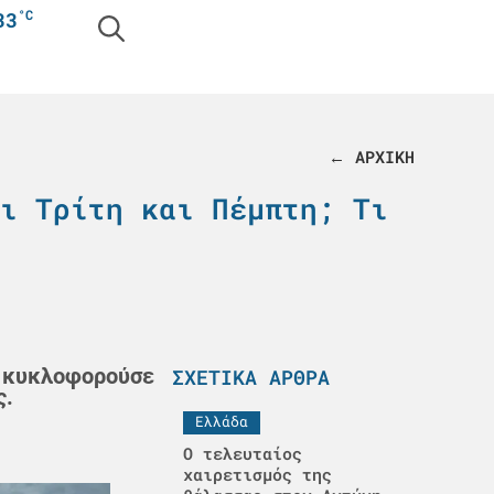
°C
33
← ΑΡΧΙΚΗ
ι Τρίτη και Πέμπτη; Τι
ή κυκλοφορούσε
ΣΧΕΤΙΚΆ ΆΡΘΡΑ
ς.
Ελλάδα
Ο τελευταίος
χαιρετισμός της