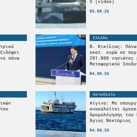
5 (video)
05.08.26
Ελλάδα
τρικό
Β. Κικίλιας: Πάνω
ξιδέψει
εκατ. ευρώ σε περ
νο πάνω
281.000 νησιώτες 
Μεταφορικού Ισοδυ
04.08.26
Ακτοπλοϊα
ικών
Αίγινα: Με υπουργ
του
ανακαλείται άμεσα
δρομολόγησης του 
Άγιος Νεκτάριος
04.08.26