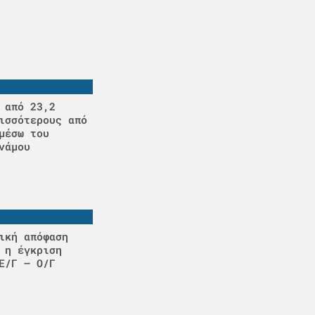
 από 23,2
ισσότερους από
μέσω του
νάμου
ική απόφαση
 η έγκριση
Ε/Γ – Ο/Γ