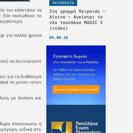
Ακτοπλοϊα
ία τον καπετάνιο να
Στη γραμμή Πειραιάς –
ς: Εάν ναυλώθηκε το
Αίγινα – Αγκίστρι το
μεγαλύτερη.
νέο ταχύπλοο MAGIC 5
(video)
χε για πολλά χρόνια
05.08.26
kers) να λειτουργούν
ες για τα διαθέσιμα
deal να μείνει «στον
οία, με brokers και
24ωρη επικοινωνία, η
γρήγορα, ειδικά στο