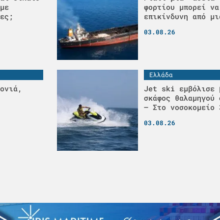
με
φορτίου μπορεί να
ες;
επικίνδυνη από μι
03.08.26
Ελλάδα
ονιά,
Jet ski εμβόλισε 
σκάφος θαλαμηγού 
– Στο νοσοκομείο 
03.08.26