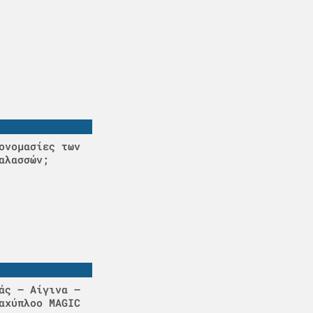
ονομασίες των
αλασσών;
άς – Αίγινα –
αχύπλοο MAGIC