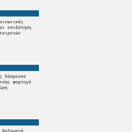
οινωνικές
αι επιδότηση
ταιρειών
ς δέσμευσε
ισης φορτηγό
ύρη
 δεξαμενή