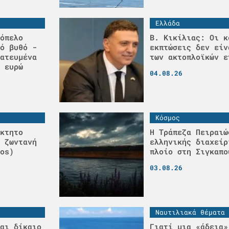
Ελλάδα
όπελο
Β. Κικίλιας: Οι κ
ό βυθό -
εκπτώσεις δεν είν
ατευμένα
των ακτοπλοϊκών ε
 ευρώ
04.08.26
Κόσμος
κτητο
Η Τράπεζα Πειραιώ
 ζωντανή
ελληνικής διαχείρ
os)
πλοίο στη Σιγκαπο
03.08.26
Ναυτιλιακά θέματα
αι δίκαιο
Γιατί μια «άδεια»