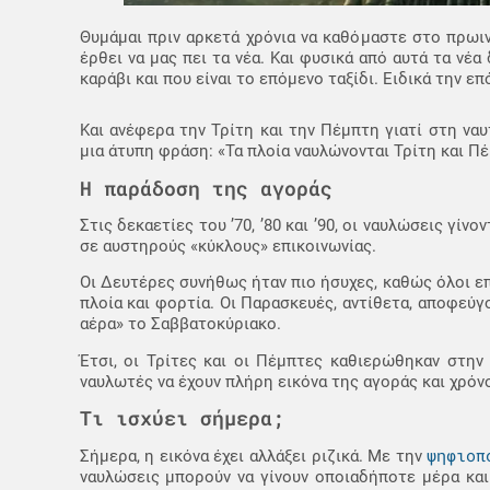
Θυμάμαι πριν αρκετά χρόνια να καθόμαστε στο πρωιν
έρθει να μας πει τα νέα. Και φυσικά από αυτά τα νέ
καράβι και που είναι το επόμενο ταξίδι. Ειδικά την 
Και ανέφερα την Τρίτη και την Πέμπτη γιατί στη ναυ
μια άτυπη φράση: «Τα πλοία ναυλώνονται Τρίτη και Πέ
Η παράδοση της αγοράς
Στις δεκαετίες του ’70, ’80 και ’90, οι ναυλώσεις γί
σε αυστηρούς «κύκλους» επικοινωνίας.
Οι Δευτέρες συνήθως ήταν πιο ήσυχες, καθώς όλοι ε
πλοία και φορτία. Οι Παρασκευές, αντίθετα, αποφεύγο
αέρα» το Σαββατοκύριακο.
Έτσι, οι Τρίτες και οι Πέμπτες καθιερώθηκαν στην 
ναυλωτές να έχουν πλήρη εικόνα της αγοράς και χρόν
Τι ισχύει σήμερα;
ψηφιοπ
Σήμερα, η εικόνα έχει αλλάξει ριζικά. Με την
ναυλώσεις μπορούν να γίνουν οποιαδήποτε μέρα και ώ