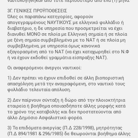
ναυτολογήθηκαν από τότε περισσότερο από ένα (1) μήνα.
3Γ. ΓΕΝΙΚΕΣ ΠΡΟΫΠΟΘΕΣΕΙΣ
Όλες οι παραπάνω κατηγορίες, αφορούν
απογεγραμμένους ΝΑΥΤΙΚΟΥΣ με ελληνικό φυλλάδιο ή
διαβατήριο, η δε υπηρεσία που προσμετρείται να έχει
διανυθεί ΜΟΝΟ σε πλοία με Ελληνική σημαία ή σε πλοία
με ξένη σημαία συμβεβλημένα με το ΝΑΤ ή σε πλοία μη
συμβεβλημένα, με υπηρεσία όμως κανονικά
εξαγορασμένη από το ΝΑΤ (να έχει καταχωρηθεί στο Ν.Φ
ή να έχουν εκδοθεί γραμμάτια είσπραξης ΝΑΤ).
Οι αναφερόμενοι άνεργοι ναυτικοί:
1) Δεν πρέπει να έχουν επιδοθεί σε άλλη βιοποριστική
απασχόληση μετά την αναγραφόμενη, στο ναυτικό τους
φυλλάδιο τελευταία απόλυση.
2) Δεν παίρνουν σύνταξη ή δώρο από την πλοιοκτήτρια
εταιρεία ή βοήθημα οποιασδήποτε άλλης μορφής κατά
το χρόνο της καταβολής και δεν προστατεύονται από
άλλο Δημόσιο Ασφαλιστικό φορέα.
3) Τα επιδόματα ανεργίας (Π.Δ 228/1998), μητρότητας
(Π.Δ 894/1981 & 296/1985) δε θεωρούνται βοήθημα άλλης