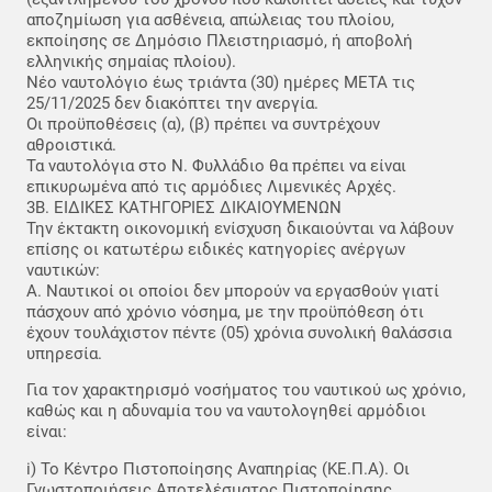
αποζημίωση για ασθένεια, απώλειας του πλοίου,
εκποίησης σε Δημόσιο Πλειστηριασμό, ή αποβολή
ελληνικής σημαίας πλοίου).
Νέο ναυτολόγιο έως τριάντα (30) ημέρες ΜΕΤΑ τις
25/11/2025 δεν διακόπτει την ανεργία.
Οι προϋποθέσεις (α), (β) πρέπει να συντρέχουν
αθροιστικά.
Τα ναυτολόγια στο Ν. Φυλλάδιο θα πρέπει να είναι
επικυρωμένα από τις αρμόδιες Λιμενικές Αρχές.
3Β. ΕΙΔΙΚΕΣ ΚΑΤΗΓΟΡΙΕΣ ΔΙΚΑΙΟΥΜΕΝΩΝ
Την έκτακτη οικονομική ενίσχυση δικαιούνται να λάβουν
επίσης οι κατωτέρω ειδικές κατηγορίες ανέργων
ναυτικών:
Α. Ναυτικοί οι οποίοι δεν μπορούν να εργασθούν γιατί
πάσχουν από χρόνιο νόσημα, με την προϋπόθεση ότι
έχουν τουλάχιστον πέντε (05) χρόνια συνολική θαλάσσια
υπηρεσία.
Για τον χαρακτηρισμό νοσήματος του ναυτικού ως χρόνιο,
καθώς και η αδυναμία του να ναυτολογηθεί αρμόδιοι
είναι:
i) Το Κέντρο Πιστοποίησης Αναπηρίας (ΚΕ.Π.Α). Οι
Γνωστοποιήσεις Αποτελέσματος Πιστοποίησης