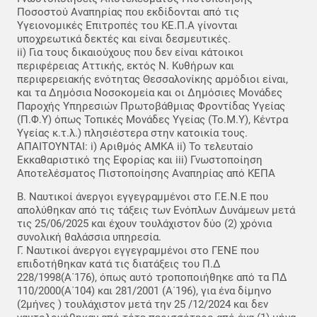
Ποσοστού Αναπηρίας που εκδίδονται από τις
Υγειονομικές Επιτροπές του ΚΕ.Π.Α γίνονται
υποχρεωτικά δεκτές και είναι δεσμευτικές.
ii) Για τους δικαιούχους που δεν είναι κάτοικοι
περιφέρειας Αττικής, εκτός Ν. Κυθήρων και
περιφερειακής ενότητας Θεσσαλονίκης αρμόδιοι είναι,
και τα Δημόσια Νοσοκομεία και οι Δημόσιες Μονάδες
Παροχής Υπηρεσιών Πρωτοβάθμιας Φροντίδας Υγείας
(Π.Φ.Υ) όπως Τοπικές Μονάδες Υγείας (Το.Μ.Υ), Κέντρα
Υγείας κ.τ.λ.) πλησιέστερα στην κατοικία τους.
ΑΠΑΙΤΟΥΝΤΑΙ: i) Αριθμός ΑΜΚΑ ii) Το τελευταίο
Εκκαθαριστικό της Εφορίας και iii) Γνωστοποίηση
Αποτελέσματος Πιστοποίησης Αναπηρίας από ΚΕΠΑ
Β. Ναυτικοί άνεργοι εγγεγραμμένοι στο Γ.Ε.Ν.Ε που
απολύθηκαν από τις τάξεις των Ενόπλων Δυνάμεων μετά
τις 25/06/2025 και έχουν τουλάχιστον δύο (2) χρόνια
συνολική θαλάσσια υπηρεσία.
Γ. Ναυτικοί άνεργοι εγγεγραμμένοι στο ΓΕΝΕ που
επιδοτήθηκαν κατά τις διατάξεις του Π.Δ
228/1998(Α΄176), όπως αυτό τροποποιήθηκε από τα ΠΔ
110/2000(Α΄104) και 281/2001 (Α΄196), για ένα δίμηνο
(2μήνες ) τουλάχιστον μετά την 25 /12/2024 και δεν