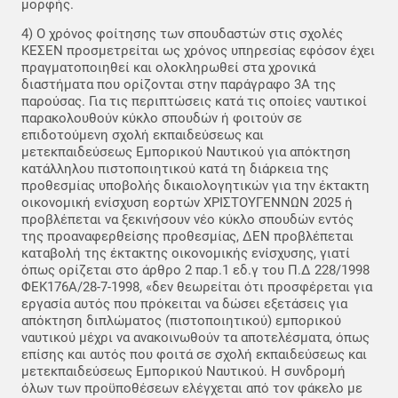
μορφής.
4) Ο χρόνος φοίτησης των σπουδαστών στις σχολές
ΚΕΣΕΝ προσμετρείται ως χρόνος υπηρεσίας εφόσον έχει
πραγματοποιηθεί και ολοκληρωθεί στα χρονικά
διαστήματα που ορίζονται στην παράγραφο 3Α της
παρούσας. Για τις περιπτώσεις κατά τις οποίες ναυτικοί
παρακολουθούν κύκλο σπουδών ή φοιτούν σε
επιδοτούμενη σχολή εκπαιδεύσεως και
μετεκπαιδεύσεως Εμπορικού Ναυτικού για απόκτηση
κατάλληλου πιστοποιητικού κατά τη διάρκεια της
προθεσμίας υποβολής δικαιολογητικών για την έκτακτη
οικονομική ενίσχυση εορτών ΧΡΙΣΤΟΥΓΕΝΝΩΝ 2025 ή
προβλέπεται να ξεκινήσουν νέο κύκλο σπουδών εντός
της προαναφερθείσης προθεσμίας, ΔΕΝ προβλέπεται
καταβολή της έκτακτης οικονομικής ενίσχυσης, γιατί
όπως ορίζεται στο άρθρο 2 παρ.1 εδ.γ του Π.Δ 228/1998
ΦΕΚ176Α/28-7-1998, «δεν θεωρείται ότι προσφέρεται για
εργασία αυτός που πρόκειται να δώσει εξετάσεις για
απόκτηση διπλώματος (πιστοποιητικού) εμπορικού
ναυτικού μέχρι να ανακοινωθούν τα αποτελέσματα, όπως
επίσης και αυτός που φοιτά σε σχολή εκπαιδεύσεως και
μετεκπαιδεύσεως Εμπορικού Ναυτικού. Η συνδρομή
όλων των προϋποθέσεων ελέγχεται από τον φάκελο με