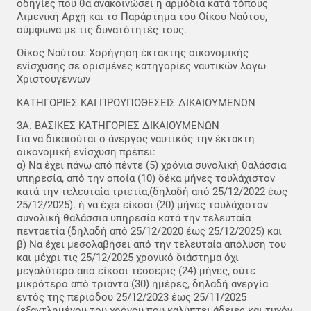
οδηγίες που θα ανακοινώσει η αρμόδια κατά τόπους
Λιμενική Αρχή και το Παράρτημα του Οίκου Ναύτου,
σύμφωνα με τις δυνατότητές τους.
Οίκος Ναύτου: Χορήγηση έκτακτης οικονομικής
ενίσχυσης σε ορισμένες κατηγορίες ναυτικών λόγω
Χριστουγέννων
ΚΑΤΗΓΟΡΙΕΣ ΚΑΙ ΠΡΟΥΠΟΘΕΣΕΙΣ ΔΙΚΑΙΟΥΜΕΝΩΝ
3Α. ΒΑΣΙΚΕΣ ΚΑΤΗΓΟΡΙΕΣ ΔΙΚΑΙΟΥΜΕΝΩΝ
Για να δικαιούται ο άνεργος ναυτικός την έκτακτη
οικονομική ενίσχυση πρέπει:
α) Να έχει πάνω από πέντε (5) χρόνια συνολική θαλάσσια
υπηρεσία, από την οποία (10) δέκα μήνες τουλάχιστον
κατά την τελευταία τριετία,(δηλαδή από 25/12/2022 έως
25/12/2025). ή να έχει είκοσι (20) μήνες τουλάχιστον
συνολική θαλάσσια υπηρεσία κατά την τελευταία
πενταετία (δηλαδή από 25/12/2020 έως 25/12/2025) και
β) Να έχει μεσολαβήσει από την τελευταία απόλυση του
και μέχρι τις 25/12/2025 χρονικό διάστημα όχι
μεγαλύτερο από είκοσι τέσσερις (24) μήνες, ούτε
μικρότερο από τριάντα (30) ημέρες, δηλαδή ανεργία
εντός της περιόδου 25/12/2023 έως 25/11/2025
(εξαντλημένου του χρόνου που καλύπτει άδειες και τυχόν