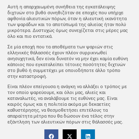
Αυτή η απαρχαιωμένη συνήθεια της εγκατάλειψης
διχτυών στο βυθό συνηθιζόταν σε εποχές που υπήρχε
αφθονία αλιευτικών πόρων, όταν η αλιευτική ικανότητα
των ψαράδων και το αποτύπωμά της αλιείας ήταν πολύ
μικρότερα. Δυστυχώς όμως συνεχίζεται στις μέρες μας
όλο και πιο εντατικά.
Σε μία εποχή που τα αποθέματα των ψαριών στις
ελληνικές θάλασσές έχουν πλέον συρρικνωθεί
ανησυχητικά, δεν είναι δυνατόν να μην έχει καμία ευθύνη
κάποιος που εγκαταλείπει τέτοιες ποσότητες διχτυών
στο βυθό ή συμμετέχει με οποιοδήποτε άλλο τρόπο
στην καταστροφή.
Είναι πλέον επείγουσα η ανάγκη να αλλάξει ο τρόπος με
τον οποίο ψαρεύουμε, και όλοι μας, αλιείς και
καταναλωτές, να αναλάβουμε τις ευθύνες μας. Είναι
καιρός όμως και η πολιτεία ακόμα με δεκαετίες
καθυστέρησης, να θεσμοθετήσει επιτέλους τα
απαραίτητα μέτρα που θα δώσουν ένα τέλος στην
εξάντληση των αλιευτικών πόρων στις θάλασσές μας.