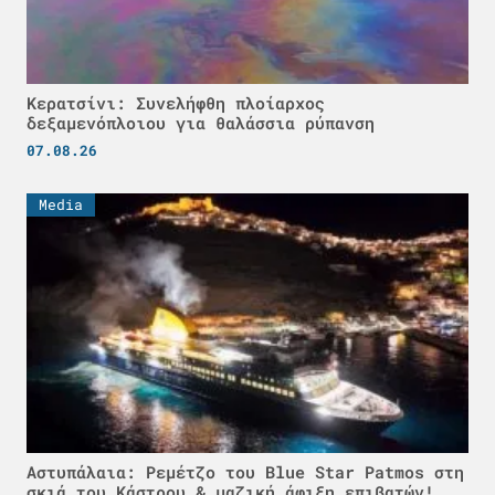
Κερατσίνι: Συνελήφθη πλοίαρχος
δεξαμενόπλοιου για θαλάσσια ρύπανση
07.08.26
Media
Αστυπάλαια: Ρεμέτζο του Blue Star Patmos στη
σκιά του Κάστρου & μαζική άφιξη επιβατών!