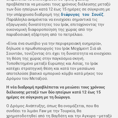
προβλέπεται να μειώσει τους χρόνους διέλευσης μεταξύ
των δύο ηπείρων κατά 12 έως 15 ημέρες σε σύγκριση με
διώρυγας του Σουέζ
την υπάρχουσα διαδρομή της
.
Παράλληλα αναμένεται να ενισχύσει σημαντικά τις
εξαγωγικές δυνατότητες του Ιράκ, επιταχύνοντας την
οικονομική διαφοροποίηση της χώρας από την
παραδοσιακή εξάρτηση από το πετρέλαιο.
«Είναι ένα σωσίβιο για την περιφερειακή ευημερία»,
δήλωσε ο πρωθυπουργός του Ιράκ Μοχάμεντ Σιά αλ
Σουντάνι, τονίζοντας ότι έχει τη δυνατότητα να ενισχύσει
τη θέση της χώρας στην παγκόσμια σκηνή.
Τοποθετημένο μεταξύ Ευρώπης και Ασίας, το Ιράκ
κατέχει στρατηγική θέση και κατά τον μεσαίωνα
αποτελούσε βασικό εμπορικό κόμβο κατά μήκος του
Δρόμου του Μεταξιού.
Η νέα διαδρομή προβλέπεται να μειώσει τους χρόνους
διέλευσης μεταξύ των δύο ηπείρων κατά 12 έως 15
ημέρες σε σύγκριση με τη διώρυγα.
Ο Δρόμος Ανάπτυξης, όπως θα ονομάζεται, που θα
συνδέει το λιμάνι Faw με την Τουρκία, θα
χρηματοδοτηθεί από τη Βαγδάτη και την Αγκυρα –μεταξύ