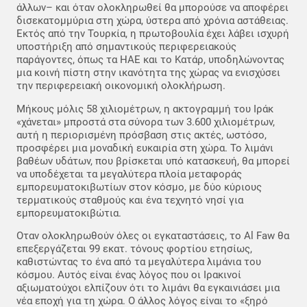
άλλων– και όταν ολοκληρωθεί θα μπορούσε να αποφέρει
δισεκατομμύρια στη χώρα, ύστερα από χρόνια αστάθειας.
Εκτός από την Τουρκία, η πρωτοβουλία έχει λάβει ισχυρή
υποστήριξη από σημαντικούς περιφερειακούς
παράγοντες, όπως τα ΗΑΕ και το Κατάρ, υποδηλώνοντας
μια κοινή πίστη στην ικανότητα της χώρας να ενισχύσει
την περιφερειακή οικονομική ολοκλήρωση.
Μήκους μόλις 58 χιλιομέτρων, η ακτογραμμή του Ιράκ
«χάνεται» μπροστά στα σύνορα των 3.600 χιλιομέτρων,
αυτή η περιορισμένη πρόσβαση στις ακτές, ωστόσο,
προσφέρει μια μοναδική ευκαιρία στη χώρα. Το λιμάνι
βαθέων υδάτων, που βρίσκεται υπό κατασκευή, θα μπορεί
να υποδέχεται τα μεγαλύτερα πλοία μεταφοράς
εμπορευματοκιβωτίων στον κόσμο, με δύο κύριους
τερματικούς σταθμούς και ένα τεχνητό νησί για
εμπορευματοκιβώτια.
Οταν ολοκληρωθούν όλες οι εγκαταστάσεις, το Al Faw θα
επεξεργάζεται 99 εκατ. τόνους φορτίου ετησίως,
καθιστώντας το ένα από τα μεγαλύτερα λιμάνια του
κόσμου. Αυτός είναι ένας λόγος που οι Ιρακινοί
αξιωματούχοι ελπίζουν ότι το λιμάνι θα εγκαινιάσει μια
νέα εποχή για τη χώρα. Ο άλλος λόγος είναι το «ξηρό