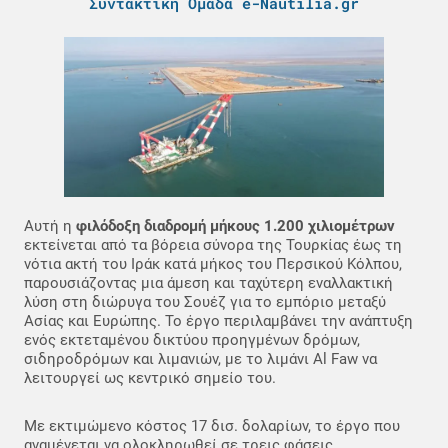
Συντακτική Ομάδα e-Nautilia.gr
Αυτή η
φιλόδοξη διαδρομή μήκους 1.200 χιλιομέτρων
εκτείνεται από τα βόρεια σύνορα της Τουρκίας έως τη
νότια ακτή του Ιράκ κατά μήκος του Περσικού Κόλπου,
παρουσιάζοντας μια άμεση και ταχύτερη εναλλακτική
λύση στη διώρυγα του Σουέζ για το εμπόριο μεταξύ
Ασίας και Ευρώπης. Το έργο περιλαμβάνει την ανάπτυξη
ενός εκτεταμένου δικτύου προηγμένων δρόμων,
σιδηροδρόμων και λιμανιών, με το λιμάνι Al Faw να
λειτουργεί ως κεντρικό σημείο του.
Με εκτιμώμενο κόστος 17 δισ. δολαρίων, το έργο που
αναμένεται να ολοκληρωθεί σε τρεις φάσεις,