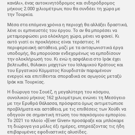
κανάλι», ένας αυτοκινητόδρομος και σιδηρόδρομος
μήκους 2.000 χιλιομέτρων, που θα συνδέει τη χώρα με
την Τουρκία.
Μέσα στα επόμενα χρόνια η περιοχή θα αλλάξει δραστικά,
λένε οι εμπνευστές του έργου. Το αν θα μπορέσει να
μεταμορφώσει μια ολόκληρη χώρα, μένει να φανεί. Κι
αυτό γιατί οι προκλήσεις είναι τεράστιες. Η
περιφερειακή αστάθεια, μαζί με τα ανταγωνιστικά έργα
υποδομής, θα μπορούσαν ενδεχομένως να εμποδίσουν
την ολοκλήρωσή του. Κι ενώ η ασφάλεια στο Ιράκ έχει
βελτιωθεί, θύλακοι μαχητών του Ισλαμικού Κράτους και
του Εργατικού Κόμματος Κουρδιστάν παραμένουν
ενεργοί και επιτίθενται σποραδικά σε αγωγούς μεταξύ
Ιράκ και Τουρκίας.
Η διώρυγα του Σουέζ, η μεγαλύτερη του κόσμου,
συνολικού μήκους 162 χιλιομέτρων, ενώνει τη Μεσόγειο
με την Ερυθρά Θάλασσα, πρόσφατα όμως αντιμετώπισε
προβλήματα και αστάθεια, με τις επιθέσεις των Χούθι να
οδηγούν σε σημαντική πτώση του παγκόσμιου εμπορίου.
Το 2021 το πλοίο «[Ever Given» προσάραξε και μπλόκαρε
τη διώρυγα για μόλις έξι ημέρες, επηρεάζοντας τις ήδη
επιβαρυμένες εφοδιαστικές αλυσίδες.