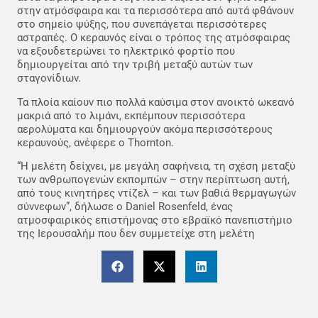
στην ατμόσφαιρα και τα περισσότερα από αυτά φθάνουν
στο σημείο ψύξης, που συνεπάγεται περισσότερες
αστραπές. Ο κεραυνός είναι ο τρόπος της ατμόσφαιρας
να εξουδετερώνει το ηλεκτρικό φορτίο που
δημιουργείται από την τριβή μεταξύ αυτών των
σταγονίδιων.
Τα πλοία καίουν πιο πολλά καύσιμα στον ανοικτό ωκεανό
μακριά από το λιμάνι, εκπέμπουν περισσότερα
αερολύματα και δημιουργούν ακόμα περισσότερους
κεραυνούς, ανέφερε ο Thornton.
“Η μελέτη δείχνει, με μεγάλη σαφήνεια, τη σχέση μεταξύ
των ανθρωπογενών εκπομπών – στην περίπτωση αυτή,
από τους κινητήρες ντίζελ – και των βαθιά θερμαγωγών
σύννεφων”, δήλωσε ο Daniel Rosenfeld, ένας
ατμοσφαιρικός επιστήμονας στο εβραϊκό πανεπιστήμιο
της Ιερουσαλήμ που δεν συμμετείχε στη μελέτη