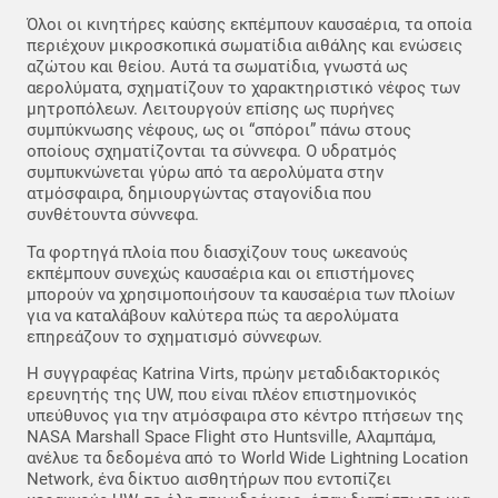
Όλοι οι κινητήρες καύσης εκπέμπουν καυσαέρια, τα οποία
περιέχουν μικροσκοπικά σωματίδια αιθάλης και ενώσεις
αζώτου και θείου. Αυτά τα σωματίδια, γνωστά ως
αερολύματα, σχηματίζουν το χαρακτηριστικό νέφος των
μητροπόλεων. Λειτουργούν επίσης ως πυρήνες
συμπύκνωσης νέφους, ως οι “σπόροι” πάνω στους
οποίους σχηματίζονται τα σύννεφα. Ο υδρατμός
συμπυκνώνεται γύρω από τα αερολύματα στην
ατμόσφαιρα, δημιουργώντας σταγονίδια που
συνθέτουντα σύννεφα.
Τα φορτηγά πλοία που διασχίζουν τους ωκεανούς
εκπέμπουν συνεχώς καυσαέρια και οι επιστήμονες
μπορούν να χρησιμοποιήσουν τα καυσαέρια των πλοίων
για να καταλάβουν καλύτερα πώς τα αερολύματα
επηρεάζουν το σχηματισμό σύννεφων.
Η συγγραφέας Katrina Virts, πρώην μεταδιδακτορικός
ερευνητής της UW, που είναι πλέον επιστημονικός
υπεύθυνος για την ατμόσφαιρα στο κέντρο πτήσεων της
NASA Marshall Space Flight στο Huntsville, Αλαμπάμα,
ανέλυε τα δεδομένα από το World Wide Lightning Location
Network, ένα δίκτυο αισθητήρων που εντοπίζει