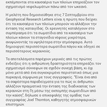
εκπέμπονται στα καυσαέρια των πλοίων επηρεάζουν τον
σχηματισμό νεφελωμάτων πάνω από τον ωκεανό.
Η μελέτη που δημοσιεύθηκε στις 7 Σεπτεμβρίου στο
Geophysical Research Letters είναι η πρώτη που δείχνει
ότι τα καυσαέρια των πλοίων μπορούν να αλλάξουν την
ένταση της καταιγίδας. Οι ερευνητές καταλήγουν στο
συμπέρασμα ότι τα σωματίδια από τα καυσαέρια των
πλοίων κάνουν τα σταγονίδια νέφους μικρότερα,
ανυψώνοντάς τα υψηλότερα στην ατμόσφαιρα. Αυτό
δημιουργεί περισσότερα σωματίδια πάγου και οδηγεί σε
περισσότερους κεραυνούς.
Τα αποτελέσματα παρέχουν μερικές από τις πρώτες
ενδείξεις ότι η ανθρώπινη δραστηριότητα επηρεάζει τον
σχηματισμό σύννεφων σε σχεδόν συνεχή βάση, κι όχι
μόνο μετά από ένα συγκεκριμένο περιστατικό όπως μια
πυρκαγιά, σύμφωνα με τους συγγραφείς. “Είναι ένα από
τα σαφέστερα παραδείγματα για το πώς οι άνθρωποι
αλλάζουν πραγματικά την ένταση της διαδικασίας των
κεραυνών στη Γη μέσω της εκπομπής σωματιδίων από
την καύση”, δήλωσε ο επικεφαλής της ομάδας των
συγγραφέας Joel Thornton, καθηγητής ατμοσφαιρικών
επιστημών.