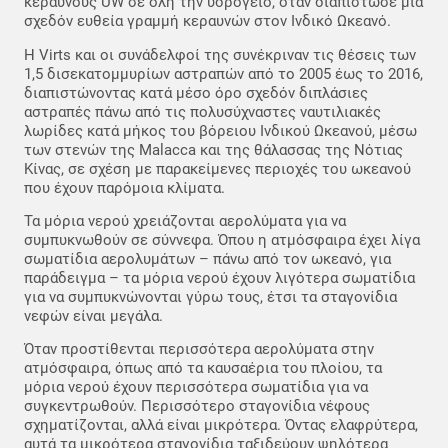
κεραυνούς UW σε όλη την υδρόγειο, όταν διαπίστωσε μια
σχεδόν ευθεία γραμμή κεραυνών στον Ινδικό Ωκεανό.
Η Virts και οι συνάδελφοί της συνέκριναν τις θέσεις των
1,5 δισεκατομμυρίων αστραπών από το 2005 έως το 2016,
διαπιστώνοντας κατά μέσο όρο σχεδόν διπλάσιες
αστραπές πάνω από τις πολυσύχναστες ναυτιλιακές
λωρίδες κατά μήκος του βόρειου Ινδικού Ωκεανού, μέσω
των στενών της Malacca και της θάλασσας της Νότιας
Κίνας, σε σχέση με παρακείμενες περιοχές του ωκεανού
που έχουν παρόμοια κλίματα.
Τα μόρια νερού χρειάζονται αερολύματα για να
συμπυκνωθούν σε σύννεφα. Όπου η ατμόσφαιρα έχει λίγα
σωματίδια αερολυμάτων – πάνω από τον ωκεανό, για
παράδειγμα – τα μόρια νερού έχουν λιγότερα σωματίδια
για να συμπυκνώνονται γύρω τους, έτσι τα σταγονίδια
νεφών είναι μεγάλα.
Όταν προστίθενται περισσότερα αερολύματα στην
ατμόσφαιρα, όπως από τα καυσαέρια του πλοίου, τα
μόρια νερού έχουν περισσότερα σωματίδια για να
συγκεντρωθούν. Περισσότερο σταγονίδια νέφους
σχηματίζονται, αλλά είναι μικρότερα. Όντας ελαφρύτερα,
αυτά τα μικρότερα σταγονίδια ταξιδεύουν ψηλότερα