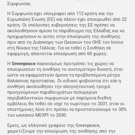
Συμφωνίας.
Η Συμφωνία έχει υπογραφεί από 112 κράτη και την
Ευρωπαϊκή Ένωση (ΕΕ) και πλέον έχει επικυρωθεί από 22
κράτη. Οι υπόλοιπες κυβερνήσεις της ΕΕ πρέπει να
ακολουθήσουν άμεσα το παράδειγμα της Ελλάδας και να
προχωρήσουν κι αυτές στην επικύρωση της συνθήκης
πριν από τη Διάσκεψη των Ωκεανών του ΟΗΕ τον Ιούνιο
στη Νίκαια της Γαλλίας. Για να τεθεί η Συνθήκη σε
εφαρμογή, απαιτείται επικύρωση από 60 χώρες.
Η
Greenpeace
παγκοσμίως προτρέπει τις χώρες να
επικυρώσουν τη συνθήκη το συντομότερο δυνατό, έτσι
ώστε να εφαρμοστούν άμεσα τα προβλεπόμενα μέτρα
θαλάσσιας προστασίας. Οι ειδικοί φοβούνται ότι εάν η
συνθήκη ακολουθήσει την απογοητευτική τροχιά
προηγούμενων παραδειγμάτων πολυμερών
περιβαλλοντικών συμφωνιών με παρόμοια διεθνή
εμβέλεια, θα τεθεί σε ισχύ το νωρίτερο το 2031, όταν οι
επιστήμονες λένε ότι πρέπει να προστατεύσουμε το 30%
του ωκεανού ΜΕΧΡΙ το 2030.
Εμείς, ως ελληνικό γραφείο της Greenpeace,
χαιρετίζουμε την επικύρωση της συνθήκης από την