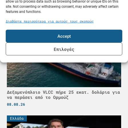
ερωτήσεις και απαντήσεις
allow us to process data such as browsing behavior or unique IDs on this
site. Not consenting or withdrawing consent, may adversely affect certain
09.08.26
features and functions.
Διαβάστε περισσότερα για αυτούς τους σκοπούς
Κόσμος
Accept
Επιλογές
Δεξαμενόπλοιο VLCC πήρε 25 εκατ. δολάρια για
να περάσει από το Ορμούζ
08.08.26
Ελλάδα