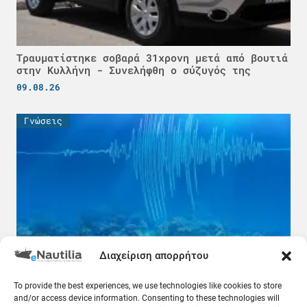
Τραυματίστηκε σοβαρά 31χρονη μετά από βουτιά
στην Κυλλήνη - Συνελήφθη ο σύζυγός της
09.08.26
Γνώσεις
Διαχείριση απορρήτου
Τι γίνεται σε περίπτωση σεισμού στη θάλασσα
To provide the best experiences, we use technologies like cookies to store
ενώ βρισκόμαστε στο πλοίο; Χρήσιμες
and/or access device information. Consenting to these technologies will