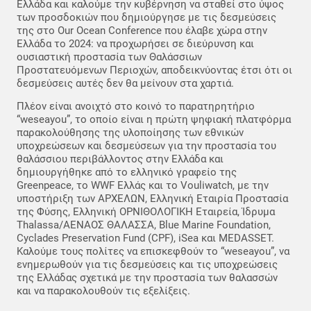
Ελλάδα και καλούμε την κυβέρνηση να σταθεί στο ύψος
των προσδοκιών που δημιούργησε με τις δεσμεύσεις
της στο Our Ocean Conference που έλαβε χώρα στην
Ελλάδα το 2024: να προχωρήσει σε διεύρυνση και
ουσιαστική προστασία των Θαλάσσιων
Προστατευόμενων Περιοχών, αποδεικνύοντας έτσι ότι οι
δεσμεύσεις αυτές δεν θα μείνουν στα χαρτιά.
Πλέον είναι ανοιχτό στο κοινό το παρατηρητήριο
“weseayou”, το οποίο είναι η πρώτη ψηφιακή πλατφόρμα
παρακολούθησης της υλοποίησης των εθνικών
υποχρεώσεων και δεσμεύσεων για την προστασία του
θαλάσσιου περιβάλλοντος στην Ελλάδα και
δημιουργήθηκε από το ελληνικό γραφείο της
Greenpeace, το WWF Ελλάς και το Vouliwatch, με την
υποστήριξη των ΑΡΧΕΛΩΝ, Ελληνική Εταιρία Προστασία
της Φύσης, Ελληνική ΟΡΝΙΘΟΛΟΓΙΚΗ Εταιρεία, Ίδρυμα
Thalassa/ΑΕΝΑΟΣ ΘΑΛΑΣΣΑ, Blue Marine Foundation,
Cyclades Preservation Fund (CPF), iSea και MEDASSET.
Καλούμε τους πολίτες να επισκεφθούν το “weseayou”, να
ενημερωθούν για τις δεσμεύσεις και τις υποχρεώσεις
της Ελλάδας σχετικά με την προστασία των θαλασσών
και να παρακολουθούν τις εξελίξεις.