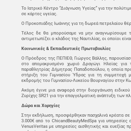
Το Ιατρικό Κέντρο “Διάγνωση Υγείας” για την πολύτιμ
σε κάρτες υγείας.
Ο Προκοπιάδης Ιωάννης για τη δωρεά πετρελαίου θέρ
Τέλος δε θα μπορούσαμε να μην αναγνωρίσουμε 
αντιμετωπίζει ο κλάδος της Ναυτιλίας, οι οποίοι εί
Κοινωνικές & Εκπαιδευτικές Πρωτοβουλίες
Ο Πρόεδρος της ΠΕΠΙΕΘ, Γιώργος Βάλλης, παρουσίασε
στο απομακρυσμένο χωριό Δραγώγι Ηλείας για τ
παραθλητρίας Δήμητρας Παπαδοπούλου, η οποία προ
στήριξη του Γυμνασίου Ύδρας για τη συμμετοχή 
εκδρομής του Γυμνασίου-Λυκείου Βουρναγίου στην Κ
Ακόμη έγινε μια αναφορά στην διοργάνωση ειδικού
Ζυρίχης SR21 για την επαγγελματική ανάπτυξη των πλ
Δώρα και Χορηγίες
Στην εκδήλωση, προσφέρθηκαν πασχαλινά κρέατα σε 
3.000€ από το ChicandBeautyMedSpa για υπηρεσίες
VenusVeritas με υπηρεσίες αισθητικής και ευεξίας 