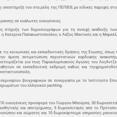
η υποστήριξή του στα μέλη της ΠΕΠΙΕΘ, με ειδικές παροχές στις
μανσης σε ευάλωτες οικογένειες.
τη στήριξη των δημοσιογράφων για τη συνεχή ανάδειξη τω
ναι η Κατερίνα Παπακωστοπούλου, ο Λάζος Μαντικός και η Μαρκέλ
 τις κοινωνικές και εκπαιδευτικές δράσεις της Ένωσης, όπως
ην άμεση αντιμετώπιση περιστατικών καρδιακής ανακοπής
ετοιμάζεται για τους Παραολυμπιακούς Αγώνες του ΛοςΆντζελ
μαθητών σε εκπαιδευτική εκδρομή καθώς και τηνχρηματοδότ
ωνσταντινούπολη.
 σεμιναρίου βιογραφικών σε συνεργασία με το Ινστιτούτο Επι
ηρωμάτων του ελληνικού yachting.
10 οικογένειες προσφορά του Γιώργου Μπούμπα, 30 δωροεπιταγ
 αισθητικής και αποτρίχωσης, 5 δωροεπιταγές από το Πρότυπο
προσώπου και σώματος και 10 δωροκάρτεςμε υπηρεσίες μανικιο