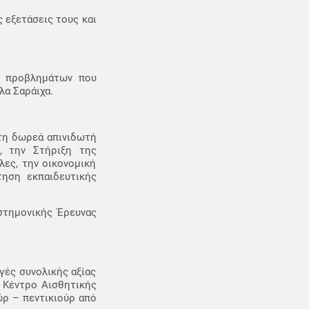
 εξετάσεις τους και
ν προβλημάτων που
λα Σαράιχα.
 τη δωρεά απινιδωτή
, την Στήριξη της
ες, την οικονομική
ηση εκπαιδευτικής
στημονικής Έρευνας
ές συνολικής αξίας
 Κέντρο Αισθητικής
ύρ – πεντικιούρ από