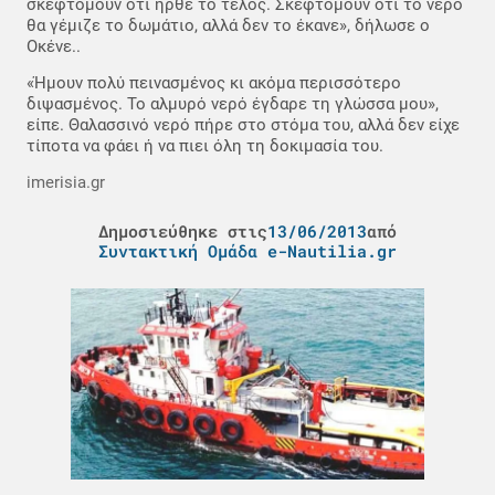
σκεφτόμουν ότι ήρθε το τέλος. Σκεφτόμουν ότι το νερό
θα γέμιζε το δωμάτιο, αλλά δεν το έκανε», δήλωσε ο
Οκένε..
«Ήμουν πολύ πεινασμένος κι ακόμα περισσότερο
διψασμένος. Το αλμυρό νερό έγδαρε τη γλώσσα μου»,
είπε. Θαλασσινό νερό πήρε στο στόμα του, αλλά δεν είχε
τίποτα να φάει ή να πιει όλη τη δοκιμασία του.
imerisia.gr
Δημοσιεύθηκε στις
13/06/2013
από
Συντακτική Ομάδα e-Nautilia.gr