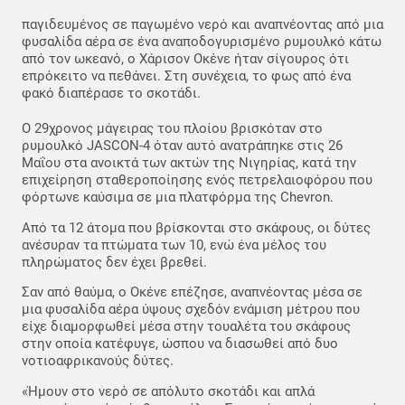
παγιδευμένος σε παγωμένο νερό και αναπνέοντας από μια
φυσαλίδα αέρα σε ένα αναποδογυρισμένο ρυμουλκό κάτω
από τον ωκεανό, ο Χάρισον Οκένε ήταν σίγουρος ότι
επρόκειτο να πεθάνει. Στη συνέχεια, το φως από ένα
φακό διαπέρασε το σκοτάδι.
Ο 29χρονος μάγειρας του πλοίου βρισκόταν στο
ρυμουλκό JASCON-4 όταν αυτό ανατράπηκε στις 26
Μαΐου στα ανοικτά των ακτών της Νιγηρίας, κατά την
επιχείρηση σταθεροποίησης ενός πετρελαιοφόρου που
φόρτωνε καύσιμα σε μια πλατφόρμα της Chevron.
Από τα 12 άτομα που βρίσκονται στο σκάφους, οι δύτες
ανέσυραν τα πτώματα των 10, ενώ ένα μέλος του
πληρώματος δεν έχει βρεθεί.
Σαν από θαύμα, ο Οκένε επέζησε, αναπνέοντας μέσα σε
μια φυσαλίδα αέρα ύψους σχεδόν ενάμιση μέτρου που
είχε διαμορφωθεί μέσα στην τουαλέτα του σκάφους
στην οποία κατέφυγε, ώσπου να διασωθεί από δυο
νοτιοαφρικανούς δύτες.
«Ήμουν στο νερό σε απόλυτο σκοτάδι και απλά