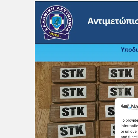
To provide
informatio
or unique 
and functi