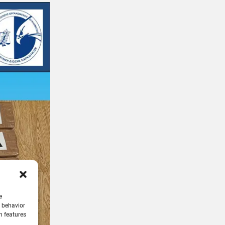
e
g behavior
n features