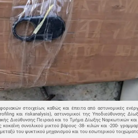
φοριακών στοιχείων, καθώς και έπειτα από αστυνομικές ενέργ
ofiling και riskanalysis), αστυνομικοί της Υποδιεύθυνσης Δί
κής Διεύθυνσης Πειραιά και το Τμήμα Δίωξης Ναρκωτικών και 
 κοκαΐνη συνολικού μικτού βάρους -38- κιλών και -200- γραμμαρ
μεταξύ του ψυκτικού μηχανισμού και του εσωτερικού τοιχώματο