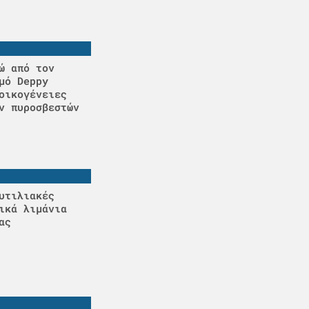
ώ από τον
μό Deppy
οικογένειες
ν πυροσβεστών
υτιλιακές
ικά λιμάνια
ας