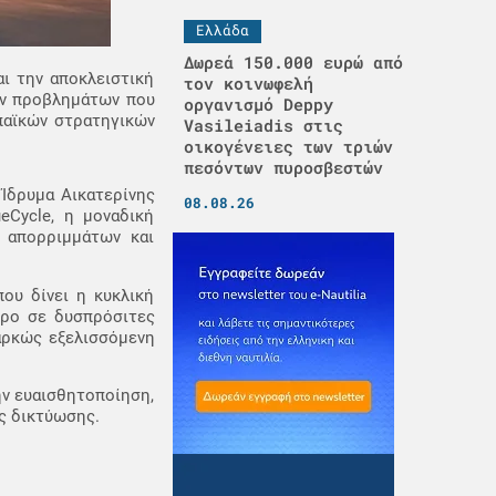
Ελλάδα
Δωρεά 150.000 ευρώ από
αι την αποκλειστική
τον κοινωφελή
ων προβλημάτων που
οργανισμό Deppy
παϊκών στρατηγικών
Vasileiadis στις
οικογένειες των τριών
πεσόντων πυροσβεστών
 Ίδρυμα Αικατερίνης
08.08.26
eCycle, η μοναδική
 απορριμμάτων και
ου δίνει η κυκλική
όρο σε δυσπρόσιτες
ιαρκώς εξελισσόμενη
ην ευαισθητοποίηση,
ής δικτύωσης.