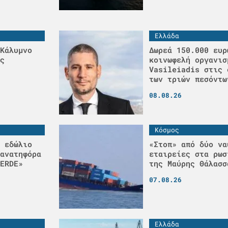
Ελλάδα
Κάλυμνο
Δωρεά 150.000 ευρ
ς
κοινωφελή οργανισ
Vasileiadis στις 
των τριών πεσόντω
08.08.26
Κόσμος
 εδώλιο
«Στοπ» από δύο να
ανατηφόρα
εταιρείες στα ρωσ
ERDE»
της Μαύρης Θάλασσ
07.08.26
Ελλάδα