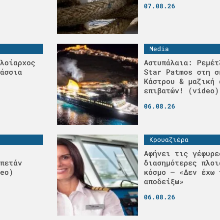
07.08.26
Media
λοίαρχος
Αστυπάλαια: Ρεμέτ
άσσια
Star Patmos στη σ
Κάστρου & μαζική 
επιβατών! (video)
06.08.26
Κρουαζιέρα
Αφήνει τις γέφυρε
πετάν
διασημότερες πλοι
eo)
κόσμο – «Δεν έχω 
αποδείξω»
06.08.26