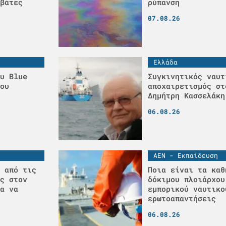
βάτες
ρύπανση
07.08.26
Ελλάδα
υ Blue
Συγκινητικός ναυτ
ου
αποχαιρετισμός στ
Δημήτρη Κασσελάκη
06.08.26
ΑΕΝ - Εκπαίδευση
 από τις
Ποια είναι τα καθ
ς στον
δόκιμου πλοιάρχου
α να
εμπορικού ναυτικο
ερωτοαπαντήσεις
06.08.26