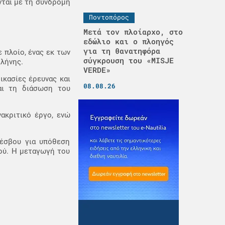
νται με τη συνδρομή
Ποντοπόρος
Μετά τον πλοίαρχο, στο
εδώλιο και ο πλοηγός
για τη θανατηφόρα
πλοίο, ένας εκ των
σύγκρουση του «MISJE
ιλήνης.
VERDE»
ικασίες έρευνας και
08.08.26
αι τη διάσωση του
ακριτικό έργο, ενώ
Λέσβου για υπόθεση
ού. Η μεταγωγή του