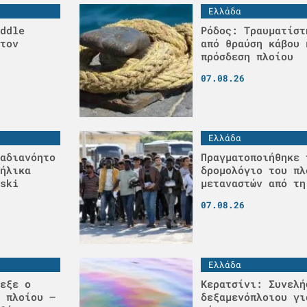
Ελλάδα
ddle
Ρόδος: Τραυματίστ
τον
από θραύση κάβου 
πρόσδεση πλοίου
07.08.26
Ελλάδα
αδιανόητο
Πραγματοποιήθηκε 
ήλικα
δρομολόγιο του πλ
ski
μεταναστών από τη
07.08.26
Ελλάδα
εξε ο
Κερατσίνι: Συνελή
 πλοίου –
δεξαμενόπλοιου γι