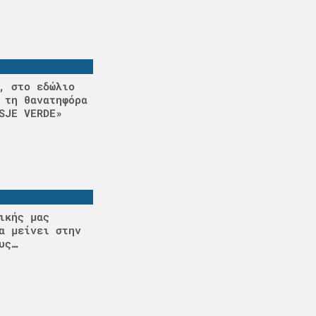
, στο εδώλιο
 τη θανατηφόρα
SJE VERDE»
ικής μας
α μείνει στην
υς…