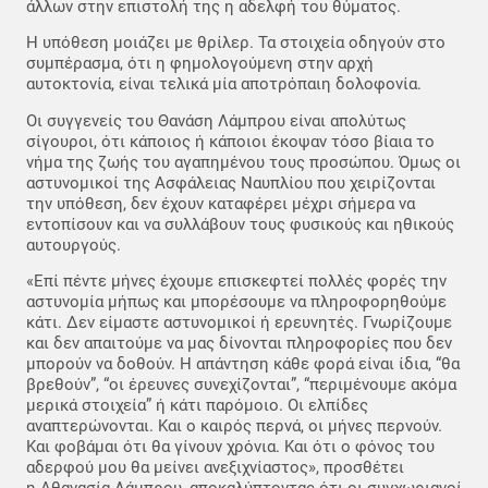
άλλων στην επιστολή της η αδελφή του θύματος.
Η υπόθεση μοιάζει με θρίλερ. Τα στοιχεία οδηγούν στο
συμπέρασμα, ότι η φημολογούμενη στην αρχή
αυτοκτονία, είναι τελικά μία αποτρόπαιη δολοφονία.
Οι συγγενείς του Θανάση Λάμπρου είναι απολύτως
σίγουροι, ότι κάποιος ή κάποιοι έκοψαν τόσο βίαια το
νήμα της ζωής του αγαπημένου τους προσώπου. Όμως οι
αστυνομικοί της Ασφάλειας Ναυπλίου που χειρίζονται
την υπόθεση, δεν έχουν καταφέρει μέχρι σήμερα να
εντοπίσουν και να συλλάβουν τους φυσικούς και ηθικούς
αυτουργούς.
«Επί πέντε μήνες έχουμε επισκεφτεί πολλές φορές την
αστυνομία μήπως και μπορέσουμε να πληροφορηθούμε
κάτι. Δεν είμαστε αστυνομικοί ή ερευνητές. Γνωρίζουμε
και δεν απαιτούμε να μας δίνονται πληροφορίες που δεν
μπορούν να δοθούν. Η απάντηση κάθε φορά είναι ίδια, “θα
βρεθούν”, “οι έρευνες συνεχίζονται”, “περιμένουμε ακόμα
μερικά στοιχεία” ή κάτι παρόμοιο. Οι ελπίδες
αναπτερώνονται. Και ο καιρός περνά, οι μήνες περνούν.
Και φοβάμαι ότι θα γίνουν χρόνια. Και ότι ο φόνος του
αδερφού μου θα μείνει ανεξιχνίαστος», προσθέτει