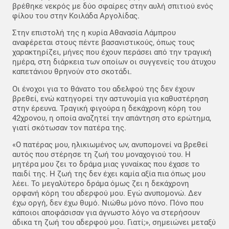
βρέθηκε νεκρός με δύο σφαίρες στην αυλή σπιτιού ενός
φίλου του στην Κοιλάδα Αργολίδας.
Στην επιστολή της η κυρία Αθανασία Λάμπρου
αναφέρεται στους πέντε βασανιστικούς, όπως τους
χαρακτηρίζει, μήνες που έχουν περάσει από την τραγική
ημέρα, στη διάρκεια των οποίων οι συγγενείς του άτυχου
καπετάνιου θρηνούν στο σκοτάδι.
Οι ένοχοι για το θάνατο του αδελφού της δεν έχουν
βρεθεί, ενώ κατηγορεί την αστυνομία για καθυστέρηση
στην έρευνα. Τραγική φιγούρα η δεκάχρονη κόρη του
42χρονου, η οποία αναζητεί την απάντηση στο ερώτημα,
γιατί σκότωσαν τον πατέρα της.
«Ο πατέρας μου, ηλικιωμένος ων, ανυπομονεί να βρεθεί
αυτός που στέρησε τη ζωή του μοναχογιού του. Η
μητέρα μου ζει το δράμα μιας γυναίκας που έχασε το
παιδί της. Η ζωή της δεν έχει καμία αξία πια όπως μου
λέει. Το μεγαλύτερο δράμα όμως ζει η δεκάχρονη
ορφανή κόρη του αδερφού μου. Εγώ ανυπομονώ. Δεν
έχω οργή, δεν έχω θυμό. Νιώθω μόνο πόνο. Πόνο που
κάποιοι αποφάσισαν για άγνωστο λόγο να στερήσουν
άδικα τη ζωή του αδερφού μου. Γιατί;», σημειώνει μεταξύ