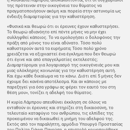
η Αθανασία Λάμπρου, αποκαλύπτοντας ότι οι συγχωριανοί
της πρότειναν στην οικογένεια του θύματος να
πραγματοποιήσουν ακόμη και πορεία στην αστυνομία ως
ένδειξη διαμαρτυρίας για την καθυστέρηση.
«Φυσικά και θεωρώ ότι οι έρευνες έχουν καθυστερήσει.
Το θεωρώ αδιανόητο επί πέντε μήνες να μην έχει
συλληφθεί κάποιος. Το να ομολογήσει ο δολοφόνος την
πράξη από μόνος του είναι αδύνατο. Τόσο πολύ
καθυστερούν αυτά τα ευρήματα; Τόσο πολύ χρόνο
χρειάζεται να εξιχνιαστεί ένα έγκλημα που δεν θεωρώ
ότι έγινε και από επαγγελματίες εκτελεστές;
Διαμαρτύρομαι για λογαριασμό της οικογένειάς μου και
μιας ολόκληρης κοινωνίας για την καθυστέρηση αυτή.
Και έχω κάθε δικαίωμα να το κάνω. Διότι επί 5 μήνες δεν
έχουμε δει κανένα αποτέλεσμα. Και αν κάποιος με
παρεξηγεί για όσα γράφω ας φέρει τον εαυτό του στη
θέση μου», τονίζει η αδελφή του θύματος.
Η κυρία Λάμπρου απευθύνει έκκληση σε όλους να
ενταθούν οι έρευνες και στηρίζει στη δικαιοσύνη, το
τελευταίο καταφύγιο του ανθρώπου, τις ελπίδες της
προκειμένου να δικαιωθεί η μνήμη του αδελφού της.
Εκτός από τον παραλήπτη, αρμόδιο Υπουργό Προστασίας
του Πολίτη Γιάννη Πανούση, η επιστολή κοινοποιήθηκε