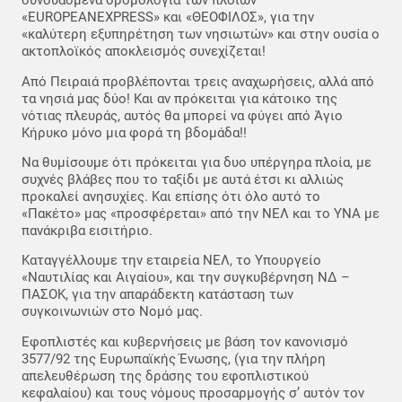
συνδυασμένα δρομολόγια των πλοίων
«EUROPEANEXPRESS» και «ΘΕΟΦΙΛΟΣ», για την
«καλύτερη εξυπηρέτηση των νησιωτών» και στην ουσία ο
ακτοπλοϊκός αποκλεισμός συνεχίζεται!
Από Πειραιά προβλέπονται τρεις αναχωρήσεις, αλλά από
τα νησιά μας δύο! Και αν πρόκειται για κάτοικο της
νότιας πλευράς, αυτός θα μπορεί να φύγει από Άγιο
Κήρυκο μόνο μια φορά τη βδομάδα!!
Να θυμίσουμε ότι πρόκειται για δυο υπέργηρα πλοία, με
συχνές βλάβες που το ταξίδι με αυτά έτσι κι αλλιώς
προκαλεί ανησυχίες. Και επίσης ότι όλο αυτό το
«Πακέτο» μας «προσφέρεται» από την ΝΕΛ και το ΥΝΑ με
πανάκριβα εισιτήριο.
Καταγγέλλουμε την εταιρεία ΝΕΛ, το Υπουργείο
«Ναυτιλίας και Αιγαίου», και την συγκυβέρνηση ΝΔ –
ΠΑΣΟΚ, για την απαράδεκτη κατάσταση των
συγκοινωνιών στο Νομό μας.
Εφοπλιστές και κυβερνήσεις με βάση τον κανονισμό
3577/92 της Ευρωπαϊκής Ένωσης, (για την πλήρη
απελευθέρωση της δράσης του εφοπλιστικού
κεφαλαίου) και τους νόμους προσαρμογής σ’ αυτόν τον