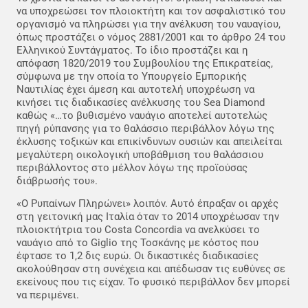
να υποχρεώσει τον πλοιοκτήτη και τον ασφαλιστικό του
οργανισμό να πληρώσει για την ανέλκυση του ναυαγίου,
όπως προστάζει ο νόμος 2881/2001 και το άρθρο 24 του
Ελληνικού Συντάγματος. Το ίδιο προστάζει και η
απόφαση 1820/2019 του Συμβουλίου της Επικρατείας,
σύμφωνα με την οποία το Υπουργείο Εμπορικής
Ναυτιλίας έχει άμεση και αυτοτελή υποχρέωση να
κινήσει τις διαδικασίες ανέλκυσης του Sea Diamond
καθώς «…το βυθισμένο ναυάγιο αποτελεί αυτοτελώς
πηγή ρύπανσης για το θαλάσσιο περιβάλλον λόγω της
έκλυσης τοξικών και επικίνδυνων ουσιών και απειλείται
μεγαλύτερη οικολογική υποβάθμιση του θαλάσσιου
περιβάλλοντος στο μέλλον λόγω της προϊούσας
διάβρωσής του».
«Ο Ρυπαίνων Πληρώνει» λοιπόν. Αυτό έπραξαν οι αρχές
στη γειτονική μας Ιταλία όταν το 2014 υποχρέωσαν την
πλοιοκτήτρια του Costa Concordia να ανελκύσει το
ναυάγιο από το Giglio της Τοσκάνης με κόστος που
έφτασε το 1,2 δις ευρώ. Οι δικαστικές διαδικασίες
ακολούθησαν στη συνέχεια και απέδωσαν τις ευθύνες σε
εκείνους που τις είχαν. Το φυσικό περιβάλλον δεν μπορεί
να περιμένει.