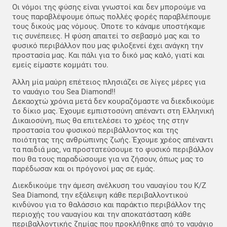
Οι νόμοι της φύσης είναι γνωστοί και δεν μπορούμε να
τους παραβλέψουμε όπως πολλές φορές παραβλέπουμε
τους δικούς μας νόμους. Όποτε το κάναμε υποστήκαμε
τις συνέπειες. Η φύση απαιτεί το σεβασμό μας και το
φυσικό περιβάλλον που μας φιλοξενεί έχει ανάγκη την
προστασία μας. Και πάλι για το δικό μας καλό, γιατί και
εμείς είμαστε κομμάτι του.
Άλλη μία μαύρη επέτειος πλησιάζει σε λίγες μέρες για
το ναυάγιο του Sea Diamond!!
Δεκαοχτώ χρόνια μετά δεν κουραζόμαστε να διεκδικούμε
το δίκιο μας. Έχουμε εμπιστοσύνη απέναντι στη Ελληνική
Δικαιοσύνη, πως θα επιτελέσει το χρέος της στην
προστασία του φυσικού περιβάλλοντος και της
ποιότητας της ανθρώπινης ζωής. Έχουμε χρέος απέναντι
τα παιδιά μας, να προστατεύσουμε το φυσικό περιβάλλον
που θα τους παραδώσουμε για να ζήσουν, όπως μας το
παρέδωσαν και οι πρόγονοί μας σε εμάς.
Διεκδικούμε την άμεση ανέλκυση του ναυαγίου του K/Z
Sea Diamond, την εξάλειψη κάθε περιβαλλοντικού
κινδύνου για το θαλάσσιο και παράκτιο περιβάλλον της
περιοχής του ναυαγίου και την αποκατάσταση κάθε
περιβαλλοντικής ζημίας που προκλήθηκε από το ναυάγιο