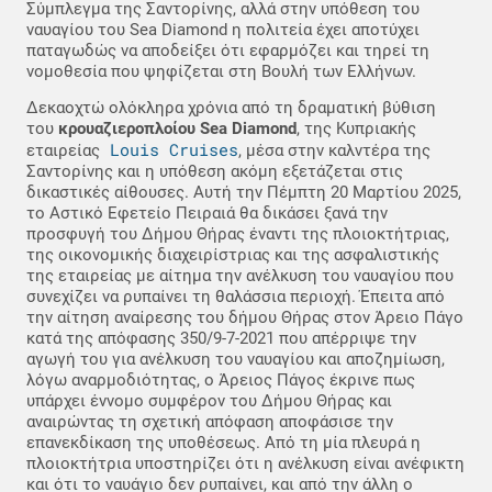
Σύμπλεγμα της Σαντορίνης, αλλά στην υπόθεση του
ναυαγίου του Sea Diamond η πολιτεία έχει αποτύχει
παταγωδώς να αποδείξει ότι εφαρμόζει και τηρεί τη
νομοθεσία που ψηφίζεται στη Βουλή των Ελλήνων.
Δεκαοχτώ ολόκληρα χρόνια από τη δραματική βύθιση
του
κρουαζιεροπλοίου Sea Diamond
, της Κυπριακής
Louis Cruises
εταιρείας
, μέσα στην καλντέρα της
Σαντορίνης και η υπόθεση ακόμη εξετάζεται στις
δικαστικές αίθουσες. Αυτή την Πέμπτη 20 Μαρτίου 2025,
το Αστικό Εφετείο Πειραιά θα δικάσει ξανά την
προσφυγή του Δήμου Θήρας έναντι της πλοιοκτήτριας,
της οικονομικής διαχειρίστριας και της ασφαλιστικής
της εταιρείας με αίτημα την ανέλκυση του ναυαγίου που
συνεχίζει να ρυπαίνει τη θαλάσσια περιοχή. Έπειτα από
την αίτηση αναίρεσης του δήμου Θήρας στον Άρειο Πάγο
κατά της απόφασης 350/9-7-2021 που απέρριψε την
αγωγή του για ανέλκυση του ναυαγίου και αποζημίωση,
λόγω αναρμοδιότητας, ο Άρειος Πάγος έκρινε πως
υπάρχει έννομο συμφέρον του Δήμου Θήρας και
αναιρώντας τη σχετική απόφαση αποφάσισε την
επανεκδίκαση της υποθέσεως. Από τη μία πλευρά η
πλοιοκτήτρια υποστηρίζει ότι η ανέλκυση είναι ανέφικτη
και ότι το ναυάγιο δεν ρυπαίνει, και από την άλλη ο