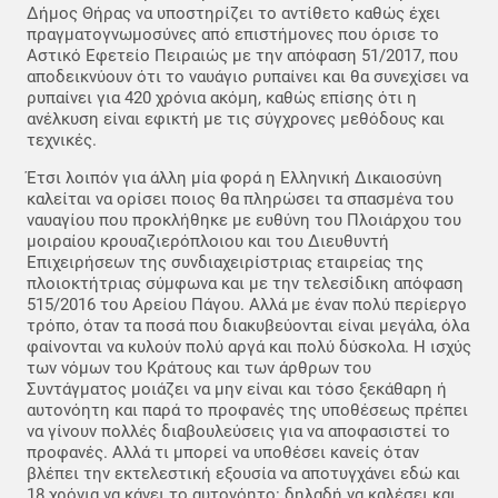
Δήμος Θήρας να υποστηρίζει το αντίθετο καθώς έχει
πραγματογνωμοσύνες από επιστήμονες που όρισε το
Αστικό Εφετείο Πειραιώς με την απόφαση 51/2017, που
αποδεικνύουν ότι το ναυάγιο ρυπαίνει και θα συνεχίσει να
ρυπαίνει για 420 χρόνια ακόμη, καθώς επίσης ότι η
ανέλκυση είναι εφικτή με τις σύγχρονες μεθόδους και
τεχνικές.
Έτσι λοιπόν για άλλη μία φορά η Ελληνική Δικαιοσύνη
καλείται να ορίσει ποιος θα πληρώσει τα σπασμένα του
ναυαγίου που προκλήθηκε με ευθύνη του Πλοιάρχου του
μοιραίου κρουαζιερόπλοιου και του Διευθυντή
Επιχειρήσεων της συνδιαχειρίστριας εταιρείας της
πλοιοκτήτριας σύμφωνα και με την τελεσίδικη απόφαση
515/2016 του Αρείου Πάγου. Αλλά με έναν πολύ περίεργο
τρόπο, όταν τα ποσά που διακυβεύονται είναι μεγάλα, όλα
φαίνονται να κυλούν πολύ αργά και πολύ δύσκολα. Η ισχύς
των νόμων του Κράτους και των άρθρων του
Συντάγματος μοιάζει να μην είναι και τόσο ξεκάθαρη ή
αυτονόητη και παρά το προφανές της υποθέσεως πρέπει
να γίνουν πολλές διαβουλεύσεις για να αποφασιστεί το
προφανές. Αλλά τι μπορεί να υποθέσει κανείς όταν
βλέπει την εκτελεστική εξουσία να αποτυγχάνει εδώ και
18 χρόνια να κάνει το αυτονόητο: δηλαδή να καλέσει και