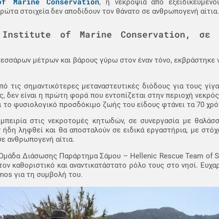
of Marine Conservation
, η νεκροψία από εξειδικευμένο
πρώτα στοιχεία δεν αποδίδουν τον θάνατο σε ανθρωπογενή αίτια.
 Institute of Marine Conservation, σε 
τεσσάρων μέτρων και βάρους γύρω στον έναν τόνο, εκβράστηκε 
από τις σημαντικότερες μεταναστευτικές διόδους για τους γί
ώς, δεν είναι η πρώτη φορά που εντοπίζεται στην περιοχή νεκρό
 το φυσιολογικό προσδόκιμο ζωής του είδους φτάνει τα 70 χρόν
μπειρία στις νεκροτομές κητωδών, σε συνεργασία με θαλάσσ
 ήδη ληφθεί και θα αποσταλούν σε ειδικά εργαστήρια, με στόχ
σε ανθρωπογενή αίτια.
 Ομάδα Διάσωσης Παράρτημα Σάμου – Hellenic Rescue Team of 
 τον καθοριστικό και αναντικατάστατο ρόλο τους στο νησί. Ευχα
mos για τη συμβολή του.