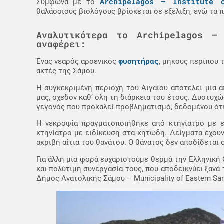
Archipelagos – Institute 
Σύμφωνα με το
θαλάσσιους βιολόγους βρίσκεται σε εξέλιξη, ενώ τα 
Αναλυτικότερα το Archipelagos –
αναφέρει:
φυσητήρας
Ένας νεαρός αρσενικός
, μήκους περίπου 
ακτές της Σάμου.
Η συγκεκριμένη περιοχή του Αιγαίου αποτελεί μία 
μας, σχεδόν καθ’ όλη τη διάρκεια του έτους. Δυστυχ
γεγονός που προκαλεί προβληματισμό, δεδομένου ότι
Η νεκροψία πραγματοποιήθηκε από κτηνίατρο με ε
κτηνίατρο με ειδίκευση στα κητώδη. Δείγματα έχουν
ακριβή αίτια του θανάτου. Ο θάνατος δεν αποδίδεται 
Για άλλη μία φορά ευχαριστούμε θερμά την Ελληνική
και πολύτιμη συνεργασία τους, που αποδεικνύει ξανά
Δήμος Ανατολικής Σάμου – Municipality of Eastern Sa