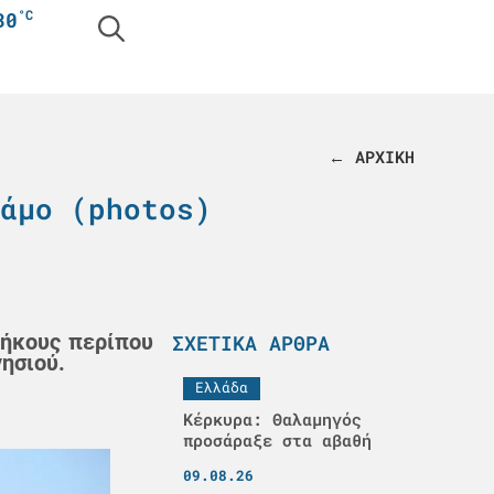
°C
30
← ΑΡΧΙΚΗ
άμο (photos)
μήκους περίπου
ΣΧΕΤΙΚΆ ΆΡΘΡΑ
ησιού.
Ελλάδα
Κέρκυρα: Θαλαμηγός
προσάραξε στα αβαθή
09.08.26