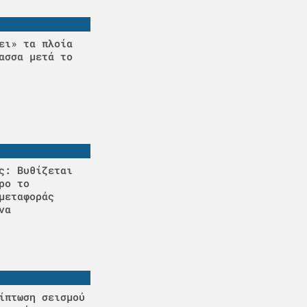
ει» τα πλοία
ασσα μετά το
ς: Βυθίζεται
ρο το
μεταφοράς
να
ίπτωση σεισμού