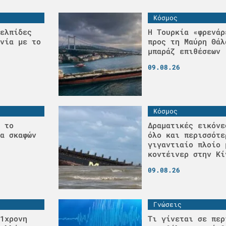
Κόσμος
ελπίδες
Η Τουρκία «φρενάρ
νία με το
προς τη Μαύρη Θάλ
μπαράζ επιθέσεων
09.08.26
Κόσμος
 το
Δραματικές εικόνε
α σκαφών
όλο και περισσότε
γιγαντιαίο πλοίο 
κοντέινερ στην Κί
09.08.26
Γνώσεις
1χρονη
Τι γίνεται σε περ