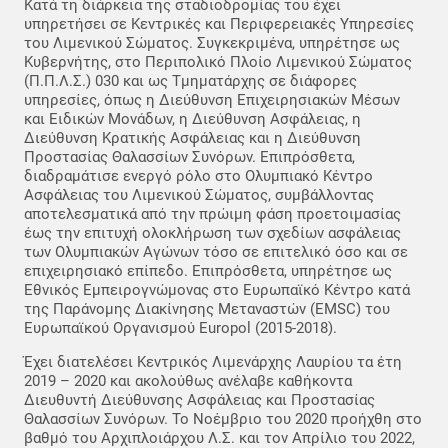
Κατά τη διάρκεια της σταδιοδρομίας του έχει
υπηρετήσει σε Κεντρικές και Περιφερειακές Υπηρεσίες
του Λιμενικού Σώματος. Συγκεκριμένα, υπηρέτησε ως
Κυβερνήτης, στο Περιπολικό Πλοίο Λιμενικού Σώματος
(Π.Π.Λ.Σ.) 030 και ως Τμηματάρχης σε διάφορες
υπηρεσίες, όπως η Διεύθυνση Επιχειρησιακών Μέσων
και Ειδικών Μονάδων, η Διεύθυνση Ασφάλειας, η
Διεύθυνση Κρατικής Ασφάλειας και η Διεύθυνση
Προστασίας Θαλασσίων Συνόρων. Επιπρόσθετα,
διαδραμάτισε ενεργό ρόλο στο Ολυμπιακό Κέντρο
Ασφάλειας του Λιμενικού Σώματος, συμβάλλοντας
αποτελεσματικά από την πρώιμη φάση προετοιμασίας
έως την επιτυχή ολοκλήρωση των σχεδίων ασφάλειας
των Ολυμπιακών Αγώνων τόσο σε επιτελικό όσο και σε
επιχειρησιακό επίπεδο. Επιπρόσθετα, υπηρέτησε ως
Εθνικός Εμπειρογνώμονας στο Ευρωπαϊκό Κέντρο κατά
της Παράνομης Διακίνησης Μεταναστών (EMSC) του
Ευρωπαϊκού Οργανισμού Europol (2015-2018).
Έχει διατελέσει Κεντρικός Λιμενάρχης Λαυρίου τα έτη
2019 – 2020 και ακολούθως ανέλαβε καθήκοντα
Διευθυντή Διεύθυνσης Ασφάλειας και Προστασίας
Θαλασσίων Συνόρων. Το Νοέμβριο του 2020 προήχθη στο
βαθμό του Αρχιπλοιάρχου Λ.Σ. και τον Απρίλιο του 2022,