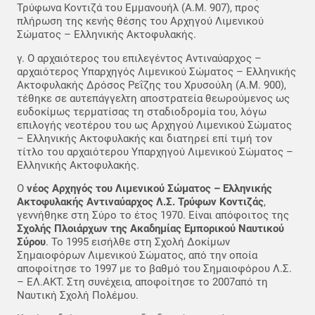
Τρύφωνα Κοντιζά του Εμμανουήλ (Α.Μ. 907), προς
πλήρωση της κενής θέσης του Αρχηγού Λιμενικού
Σώματος – Ελληνικής Ακτοφυλακής.
γ. Ο αρχαιότερος του επιλεγέντος Αντιναύαρχος –
αρχαιότερος Υπαρχηγός Λιμενικού Σώματος – Ελληνικής
Ακτοφυλακής Δρόσος Ρεΐζης του Χρυσούλη (Α.Μ. 900),
τέθηκε σε αυτεπάγγελτη αποστρατεία θεωρούμενος ως
ευδοκίμως τερματίσας τη σταδιοδρομία του, λόγω
επιλογής νεοτέρου του ως Αρχηγού Λιμενικού Σώματος
– Ελληνικής Ακτοφυλακής και διατηρεί επί τιμή τον
τίτλο του αρχαιότερου Υπαρχηγού Λιμενικού Σώματος –
Ελληνικής Ακτοφυλακής.
Ο
νέος Αρχηγός του Λιμενικού Σώματος – Ελληνικής
Ακτοφυλακής Αντιναύαρχος Λ.Σ. Τρύφων Κοντιζάς
,
γεννήθηκε στη Σύρο το έτος 1970. Είναι απόφοιτος της
Σχολής Πλοιάρχων της Ακαδημίας Εμπορικού Ναυτικού
Σύρου
. Το 1995 εισήλθε στη Σχολή Δοκίμων
Σημαιοφόρων Λιμενικού Σώματος, από την οποία
αποφοίτησε το 1997 με το βαθμό του Σημαιοφόρου Λ.Σ.
– ΕΛ.ΑΚΤ. Στη συνέχεια, αποφοίτησε το 2007από τη
Ναυτική Σχολή Πολέμου.