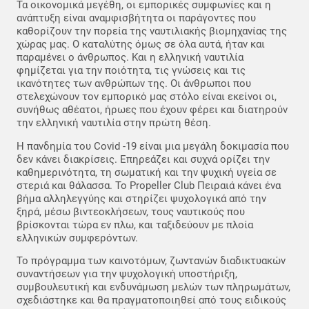
Τα οικονομικά μεγέθη, οι εμπορικές συμφωνίες και η
ανάπτυξη είναι αναμφισβήτητα οι παράγοντες που
καθορίζουν την πορεία της ναυτιλιακής βιομηχανίας της
χώρας μας. Ο καταλύτης όμως σε όλα αυτά, ήταν και
παραμένει ο άνθρωπος. Και η ελληνική ναυτιλία
φημίζεται για την ποιότητα, τις γνώσεις και τις
ικανότητες των ανθρώπων της. Οι άνθρωποι που
στελεχώνουν τον εμπορικό μας στόλο είναι εκείνοι οι,
συνήθως αθέατοι, ήρωες που έχουν φέρει και διατηρούν
την ελληνική ναυτιλία στην πρώτη θέση.
Η πανδημία του Covid -19 είναι μια μεγάλη δοκιμασία που
δεν κάνει διακρίσεις. Επηρεάζει και συχνά ορίζει την
καθημερινότητα, τη σωματική και την ψυχική υγεία σε
στεριά και θάλασσα. To Propeller Club Πειραιά κάνει ένα
βήμα αλληλεγγύης και στηρίζει ψυχολογικά από την
ξηρά, μέσω βιντεοκλήσεων, τους ναυτικούς που
βρίσκονται τώρα εν πλω, και ταξιδεύουν με πλοία
ελληνικών συμφερόντων.
To πρόγραμμα των καινοτόμων, ζωντανών διαδικτυακών
συναντήσεων για την ψυχολογική υποστήριξη,
συμβουλευτική και ενδυνάμωση μελών των πληρωμάτων,
σχεδιάστηκε και θα πραγματοποιηθεί από τους ειδικούς