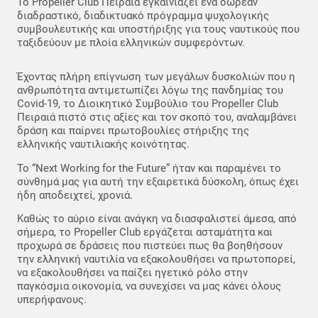
Το Propeller Club Πειραιά εγκαινιάζει ένα δωρεάν
διαδραστικό, διαδικτυακό πρόγραμμα ψυχολογικής
συμβουλευτικής και υποστήριξης για τους ναυτικούς που
ταξιδεύουν με πλοία ελληνικών συμφερόντων.
Έχοντας πλήρη επίγνωση των μεγάλων δυσκολιών που η
ανθρωπότητα αντιμετωπίζει λόγω της πανδημίας του
Covid-19, το Διοικητικό Συμβούλιο του Propeller Club
Πειραιά πιστό στις αξίες και τον σκοπό του, αναλαμβάνει
δράση και παίρνει πρωτοβουλίες στήριξης της
ελληνικής ναυτιλιακής κοινότητας.
To “Next Working for the Future” ήταν και παραμένει το
σύνθημά μας για αυτή την εξαιρετικά δύσκολη, όπως έχει
ήδη αποδειχτεί, χρονιά.
Καθώς το αύριο είναι ανάγκη να διασφαλιστεί άμεσα, από
σήμερα, το Propeller Club εργάζεται ασταμάτητα και
προχωρά σε δράσεις που πιστεύει πως θα βοηθήσουν
την ελληνική ναυτιλία να εξακολουθήσει να πρωτοπορεί,
να εξακολουθήσει να παίζει ηγετικό ρόλο στην
παγκόσμια οικονομία, να συνεχίσει να μας κάνει όλους
υπερήφανους.