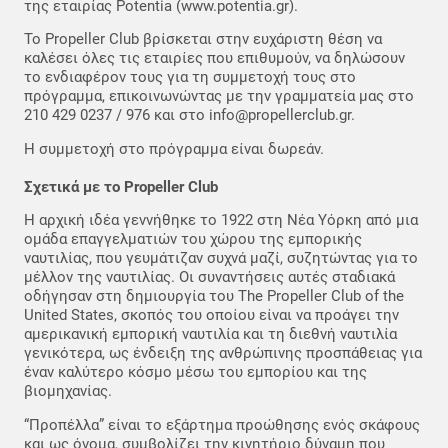
της εταιρίας Potentia (www.potentia.gr).
Το Propeller Club βρίσκεται στην ευχάριστη θέση να
καλέσει όλες τις εταιρίες που επιθυμούν, να δηλώσουν
το ενδιαφέρον τους για τη συμμετοχή τους στο
πρόγραμμα, επικοινωνώντας με την γραμματεία μας στο
210 429 0237 / 976 και στο info@propellerclub.gr.
Η συμμετοχή στο πρόγραμμα είναι δωρεάν.
Σχετικά με το Propeller Club
H αρχική ιδέα γεννήθηκε το 1922 στη Νέα Υόρκη από μια
ομάδα επαγγελματιών του χώρου της εμπορικής
ναυτιλίας, που γευμάτιζαν συχνά μαζί, συζητώντας για το
μέλλον της ναυτιλίας. Οι συναντήσεις αυτές σταδιακά
οδήγησαν στη δημιουργία του The Propeller Club of the
United States, σκοπός του οποίου είναι να προάγει την
αμερικανική εμπορική ναυτιλία και τη διεθνή ναυτιλία
γενικότερα, ως ένδειξη της ανθρώπινης προσπάθειας για
έναν καλύτερο κόσμο μέσω του εμπορίου και της
βιομηχανίας.
“Προπέλλα” είναι το εξάρτημα προώθησης ενός σκάφους
και ως όνομα, συμβολίζει την κινητήριο δύναμη που