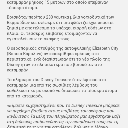
καταμαράν μήκους 15 μέτρων στο οποίο επέβαιναν
τέσσερα άτομα.
Βρισκόταν περίπου 230 ναυτικά μίλια νοτιοδυτικά των
Βερμούδων και ανέφερε ότι μια φλάντζα έχει υποστεί
ζημιά με αποτέλεσμα το υπάρχει εισροή υδάτων στο
πλοίο. Οι τέσσερις επιβάτες ετοιμάζονταν να
εγκαταλείψουν το σκάφος τους.
Ο αεροπορικός σταθμός της ακτοφυλακής Elizabeth City
(Βόρεια Καρολίνα) ανταποκρίθηκε αμέσως στο
περιστατικό, ενώ διαπίστωσαν ότι το νέο πλοίο της
Disney ήταν το πλησιέστερο που βρισκόταν στο
καταμαράν.
Το πλήρωμα του Disney Treasure όταν έφτασε στο
καταμαράν, μια από τις σωσίβιες λέμβους του
καθελκύστηκε με σκοπό να διασώσει τα τέσσερα άτομα
από το καταμαράν.
«Είμαστε ευχαριστημένοι που το Disney Treasure μπόρεσε
να παράσχει βοήθεια στους επιβάτες του σκάφους που
κινδύνευαν. Τα μέλη του πληρώματος μας εργάστηκαν μαζί
στη διάσωση, επιδεικνύοντας την εκπαίδευσή τους και τη
δέσμευσή τους για την ασφάλεια»
, δήλωσε ο Μάρκο