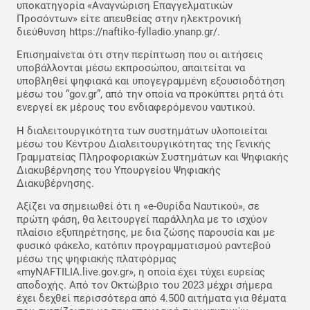
υποκατηγορία «Αναγνώριση Επαγγελματικών
Προσόντων» είτε απευθείας στην ηλεκτρονική
διεύθυνση https://naftiko-fylladio.ynanp.gr/.
Επισημαίνεται ότι στην περίπτωση που οι αιτήσεις
υποβάλλονται μέσω εκπροσώπου, απαιτείται να
υποβληθεί ψηφιακά και υπογεγραμμένη εξουσιοδότηση
μέσω του “gov.gr”, από την οποία να προκύπτει ρητά ότι
ενεργεί εκ μέρους του ενδιαφερόμενου ναυτικού.
Η διαλειτουργικότητα των συστημάτων υλοποιείται
μέσω του Κέντρου Διαλειτουργικότητας της Γενικής
Γραμματείας Πληροφοριακών Συστημάτων και Ψηφιακής
Διακυβέρνησης του Υπουργείου Ψηφιακής
Διακυβέρνησης.
Αξίζει να σημειωθεί ότι η «e-Θυρίδα Ναυτικού», σε
πρώτη φάση, θα λειτουργεί παράλληλα με το ισχύον
πλαίσιο εξυπηρέτησης, με δια ζώσης παρουσία και με
φυσικό φάκελο, κατόπιν προγραμματισμού ραντεβού
μέσω της ψηφιακής πλατφόρμας
«myNAFTILIA.live.gov.gr», η οποία έχει τύχει ευρείας
αποδοχής. Από τον Οκτώβριο του 2023 μέχρι σήμερα
έχει δεχθεί περισσότερα από 4.500 αιτήματα για θέματα