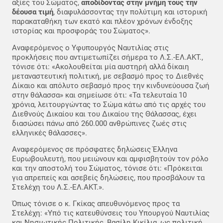
αξίες του Σώματος,
αποδίδοντας στην μνήμη τους την
δέουσα τιμή
, διαφυλάσσοντας την πολύτιμη και ιστορική
παρακαταθήκη των εκατό και πλέον χρόνων ένδοξης
ιστορίας και προσφοράς του Σώματος».
Αναφερόμενος ο Υφυπουργός Ναυτιλίας στις
προκλήσεις που αντιμετωπίζει σήμερα το Λ.Σ.-ΕΛ.ΑΚΤ.,
τόνισε ότι: «Ακολουθείται μία αυστηρή αλλά δίκαιη
μεταναστευτική πολιτική, με σεβασμό προς το Διεθνές
Δίκαιο και απόλυτο σεβασμό προς την κινδυνεύουσα ζωή
στην θάλασσα» και σημείωσε ότι: «Τα τελευταία 10
χρόνια, λειτουργώντας το Σώμα κάτω από τις αρχές του
Διεθνούς Δικαίου και του Δικαίου της Θάλασσας, έχει
διασώσει πάνω από 260.000 ανθρώπινες ζωές στις
ελληνικές θάλασσες».
Αναφερόμενος σε πρόσφατες δηλώσεις Έλληνα
Ευρωβουλευτή, που μειώνουν και αμφισβητούν τον ρόλο
και την αποστολή του Σώματος, τόνισε ότι: «Πρόκειται
για απρεπείς και ασεβείς δηλώσεις, που προσβάλουν τα
Στελέχη του Λ.Σ.-ΕΛ.ΑΚΤ.».
Όπως τόνισε ο κ. Γκίκας απευθυνόμενος προς τα
Στελέχη: «Υπό τις κατευθύνσεις του Υπουργού Ναυτιλίας
και Νησιωτικής Πολιτικής, Βασίλη Κικίλια, ως πολιτική