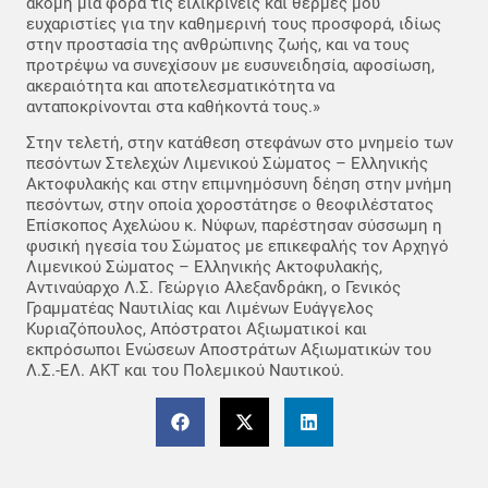
ακόμη μία φορά τις ειλικρινείς και θερμές μου
ευχαριστίες για την καθημερινή τους προσφορά, ιδίως
στην προστασία της ανθρώπινης ζωής, και να τους
προτρέψω να συνεχίσουν με ευσυνειδησία, αφοσίωση,
ακεραιότητα και αποτελεσματικότητα να
ανταποκρίνονται στα καθήκοντά τους.»
Στην τελετή, στην κατάθεση στεφάνων στο μνημείο των
πεσόντων Στελεχών Λιμενικού Σώματος – Ελληνικής
Ακτοφυλακής και στην επιμνημόσυνη δέηση στην μνήμη
πεσόντων, στην οποία χοροστάτησε ο θεοφιλέστατος
Επίσκοπος Αχελώου κ. Νύφων, παρέστησαν σύσσωμη η
φυσική ηγεσία του Σώματος με επικεφαλής τον Αρχηγό
Λιμενικού Σώματος – Ελληνικής Ακτοφυλακής,
Αντιναύαρχο Λ.Σ. Γεώργιο Αλεξανδράκη, ο Γενικός
Γραμματέας Ναυτιλίας και Λιμένων Ευάγγελος
Κυριαζόπουλος, Απόστρατοι Αξιωματικοί και
εκπρόσωποι Ενώσεων Αποστράτων Αξιωματικών του
Λ.Σ.-ΕΛ. ΑΚΤ και του Πολεμικού Ναυτικού.