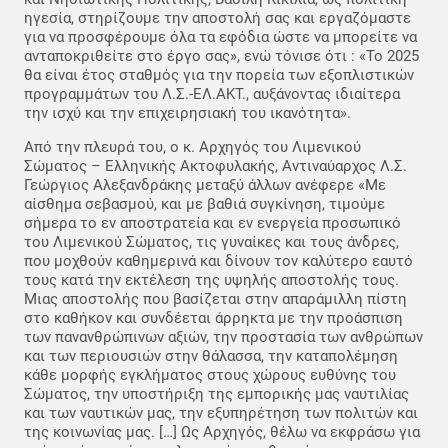
ηγεσία, στηρίζουμε την αποστολή σας και εργαζόμαστε
για να προσφέρουμε όλα τα εφόδια ώστε να μπορείτε να
ανταποκριθείτε στο έργο σας», ενώ τόνισε ότι : «Το 2025
θα είναι έτος σταθμός για την πορεία των εξοπλιστικών
προγραμμάτων του Λ.Σ.-ΕΛ.ΑΚΤ., αυξάνοντας ιδιαίτερα
την ισχύ και την επιχειρησιακή του ικανότητα».
Από την πλευρά του, ο κ. Αρχηγός του Λιμενικού
Σώματος – Ελληνικής Ακτοφυλακής, Αντιναύαρχος Λ.Σ.
Γεώργιος Αλεξανδράκης μεταξύ άλλων ανέφερε «Με
αίσθημα σεβασμού, και με βαθιά συγκίνηση, τιμούμε
σήμερα το εν αποστρατεία και εν ενεργεία προσωπικό
του Λιμενικού Σώματος, τις γυναίκες και τους άνδρες,
που μοχθούν καθημερινά και δίνουν τον καλύτερο εαυτό
τους κατά την εκτέλεση της υψηλής αποστολής τους.
Μιας αποστολής που βασίζεται στην απαράμιλλη πίστη
στο καθήκον και συνδέεται άρρηκτα με την προάσπιση
των πανανθρώπινων αξιών, την προστασία των ανθρώπων
και των περιουσιών στην θάλασσα, την καταπολέμηση
κάθε μορφής εγκλήματος στους χώρους ευθύνης του
Σώματος, την υποστήριξη της εμπορικής μας ναυτιλίας
και των ναυτικών μας, την εξυπηρέτηση των πολιτών και
της κοινωνίας μας. […] Ως Αρχηγός, θέλω να εκφράσω για