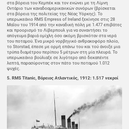
στα βόρεια του Κεμπέκ και τον ενώνει με τη Λίμνη
Οντάριο των καναδοαμερικανικών συνόρων (βρίσκεται
στα βόρεια της πολιτείας της Νέας Υόρκης). Το
υπερωκεάνιο RMS Empress of Ireland ξεκίνησε στις 28
Μαΐου του 1914 από την καναδική πόλη με 1.477 επιβάτες
και προορισμό το Λίβερπουλ για να συναντήσει το
απόγευμα βαριά ομίχλη όσο ακόμη βρισκόταν στα νερά
του ποταμού. Ένα μικρό νορβηγικό ανθρακοφόρο πλοίο,
το Storstad, έπεσε με ορμή επάνω του και τού άνοιξε μια
τρύπα διαμέτρου περίπου 5 μέτρων στη μία πλευρά. Το
υπερωκεάνιο βούλιαξε σε λιγότερο από δεκαπέντε
λεπτά, παρασύροντας στον πάτο του ποταμού 1.012
ψυχές.
5. RMS Titanic, Βόρειος Ατλαντικός, 1912: 1.517 νεκροί