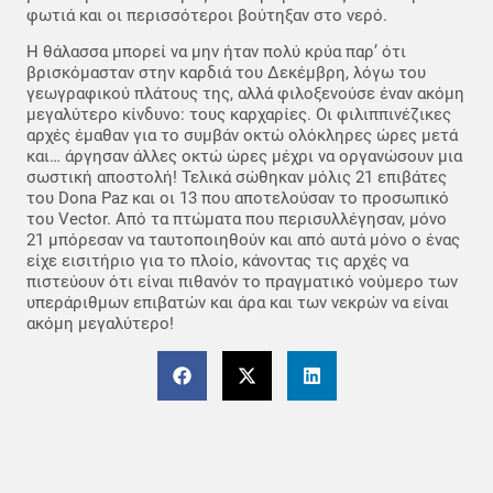
φωτιά και οι περισσότεροι βούτηξαν στο νερό.
Η θάλασσα μπορεί να μην ήταν πολύ κρύα παρ’ ότι
βρισκόμασταν στην καρδιά του Δεκέμβρη, λόγω του
γεωγραφικού πλάτους της, αλλά φιλοξενούσε έναν ακόμη
μεγαλύτερο κίνδυνο: τους καρχαρίες. Οι φιλιππινέζικες
αρχές έμαθαν για το συμβάν οκτώ ολόκληρες ώρες μετά
και… άργησαν άλλες οκτώ ώρες μέχρι να οργανώσουν μια
σωστική αποστολή! Τελικά σώθηκαν μόλις 21 επιβάτες
του Dona Paz και οι 13 που αποτελούσαν το προσωπικό
του Vector. Από τα πτώματα που περισυλλέγησαν, μόνο
21 μπόρεσαν να ταυτοποιηθούν και από αυτά μόνο ο ένας
είχε εισιτήριο για το πλοίο, κάνοντας τις αρχές να
πιστεύουν ότι είναι πιθανόν το πραγματικό νούμερο των
υπεράριθμων επιβατών και άρα και των νεκρών να είναι
ακόμη μεγαλύτερο!