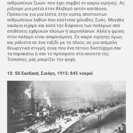
ανθρωπίνων ζωών- που έχει συμβεί εν καιρώ ειρήνης. Ας
ρίξουμε μια ματιά στον θλιβερό αυτόν κατάλογο.
Πρόκειται για μια λίστα, στην ουσία, απίστευτων
ανθρωπίνων λαθών που κόστισαν χιλιάδες ζωές. Μεγάλα
ναυάγια είχαμε και κατά την διάρκεια των πολέμων από
επιθέσεις εχθρικών πλοίων ή αεροπλάνων. Αλλά η φρίκη
στον πόλεμο είναι αναμενόμενη. Σε καιρό ειρήνης όμως
και μάλιστα σε ένα ταξίδι με το πλοίο, σε μια ανέμελη
θεωρητικά στιγμή, είναι που ένα τέτοιο δυστύχημα σαν
τα παρακάτω ή σαν το πρόσφατο στα ανοικτά της
Τοσκάνης, μάς μαυρίζει την ψυχή.
10. SS Eastland, Σικάγο, 1915: 845 νεκροί