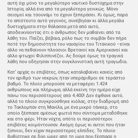
αυτή όχι μόνο το μεγαλύτερο ναυτικό δυστύχημα στην
Ιστορία, αλλά ένα από τα μεγαλύτερα γενικώς. Μόνο
σεισμοί και τσουνάμι το έχουν ξεπεράσει. Κι όμως, παρά
το απίστευτο αυτό γεγονός, συνέβησαν κι άλλα μεγάλα
δυστυχήματα στην θάλασσα μετά από αυτό,
αποδεικνύοντας ότι ο άνθρωπος δεν μαθαίνει από τα
λάθη του. Παίζει, βέβαια, ρόλο πως το συμβάν δεν πήρε
ποτέ την δημοσιότητα του ναυαγίου του Τιτανικού –είναι
άλλο να πεθαίνουν πλούσιοι Βρετανοί και Αμερικανοί και
άλλο φτωχοί Φιλιππινέζοι. Ας δούμε όμως τα τραγικά
λάθη που οδήγησαν στην συγκλονιστική αυτή τραγωδία.
Κατ’ αρχάς οι επιβάτες, όπως καταλαβαίνει κανείς από
τον αριθμό των νεκρών, ήταν υπεράριθμοι σε τεράστιο
βαθμό. Το πλοίο μπορούσε να μεταφέρει 1.424
ανθρώπους και πλήρωμα, αλλά εκείνη την ημέρα είχε
πάνω του περισσότερους από 4.400! Δεν έφθανε αυτό,
αλλά το πλοίο συγκρούσθηκε κιόλας, στην διαδρομή από
το Τακλομπάν στη Μανίλα, με ένα μικρό τάνκερ, στο
οποίο ξέσπασε αμέσως φωτιά που σύντομα μεταδόθηκε
και στο φέρι. Ήταν νύχτα, οπότε οι περισσότεροι
επιβάτες κοιμόντουσαν. Ακόμη όμως κι αυτοί που ήταν
ξύπνιοι, δεν είχαν περισσότερες ελπίδες. Το πλοίο
βυθίστηκε σε δύο ώρες από τη ώρα που ξέσπασε η