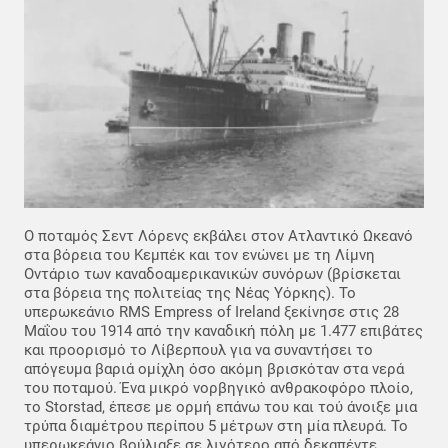
Ο ποταμός Σεντ Λόρενς εκβάλει στον Ατλαντικό Ωκεανό
στα βόρεια του Κεμπέκ και τον ενώνει με τη Λίμνη
Οντάριο των καναδοαμερικανικών συνόρων (βρίσκεται
στα βόρεια της πολιτείας της Νέας Υόρκης). Το
υπερωκεάνιο RMS Empress of Ireland ξεκίνησε στις 28
Μαΐου του 1914 από την καναδική πόλη με 1.477 επιβάτες
και προορισμό το Λίβερπουλ για να συναντήσει το
απόγευμα βαριά ομίχλη όσο ακόμη βρισκόταν στα νερά
του ποταμού. Ένα μικρό νορβηγικό ανθρακοφόρο πλοίο,
το Storstad, έπεσε με ορμή επάνω του και τού άνοιξε μια
τρύπα διαμέτρου περίπου 5 μέτρων στη μία πλευρά. Το
υπερωκεάνιο βούλιαξε σε λιγότερο από δεκαπέντε