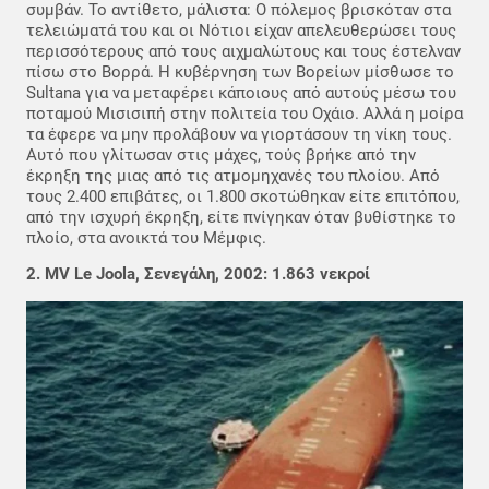
συμβάν. Το αντίθετο, μάλιστα: Ο πόλεμος βρισκόταν στα
τελειώματά του και οι Νότιοι είχαν απελευθερώσει τους
περισσότερους από τους αιχμαλώτους και τους έστελναν
πίσω στο Βορρά. Η κυβέρνηση των Βορείων μίσθωσε το
Sultana για να μεταφέρει κάποιους από αυτούς μέσω του
ποταμού Μισισιπή στην πολιτεία του Οχάιο. Αλλά η μοίρα
τα έφερε να μην προλάβουν να γιορτάσουν τη νίκη τους.
Αυτό που γλίτωσαν στις μάχες, τούς βρήκε από την
έκρηξη της μιας από τις ατμομηχανές του πλοίου. Από
τους 2.400 επιβάτες, οι 1.800 σκοτώθηκαν είτε επιτόπου,
από την ισχυρή έκρηξη, είτε πνίγηκαν όταν βυθίστηκε το
πλοίο, στα ανοικτά του Μέμφις.
2. MV Le Joola, Σενεγάλη, 2002: 1.863 νεκροί