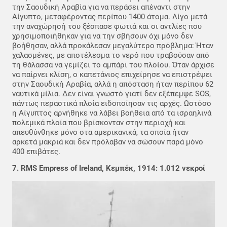
την Σαουδική Αραβία για να περάσει απέναντι στην
Αίγυπτο, μεταφέροντας περίπου 1400 άτομα. Λίγο μετά
την αναχώρησή του ξέσπασε φωτιά και οι αντλίες που
χρησιμοποιήθηκαν για να την σβήσουν όχι μόνο δεν
βοήθησαν, αλλά προκάλεσαν μεγαλύτερο πρόβλημα: Ήταν
χαλασμένες, με αποτέλεσμα το νερό που τραβούσαν από
τη θάλασσα να γεμίζει το αμπάρι του πλοίου. Όταν άρχισε
να παίρνει κλίση, ο καπετάνιος επιχείρησε να επιστρέψει
στην Σαουδική Αραβία, αλλά η απόσταση ήταν περίπου 62
ναυτικά μίλια. Δεν είναι γνωστό γιατί δεν εξέπεμψε SOS,
πάντως περαστικά πλοία ειδοποίησαν τις αρχές. Ωστόσο
η Αίγυπτος αρνήθηκε να λάβει βοήθεια από τα ισραηλινά
πολεμικά πλοία που βρίσκονταν στην περιοχή και
απευθύνθηκε μόνο στα αμερικανικά, τα οποία ήταν
αρκετά μακριά και δεν πρόλαβαν να σώσουν παρά μόνο
400 επιβάτες.
7. RMS Εmpress of Ireland, Κεμπέκ, 1914: 1.012 νεκροί