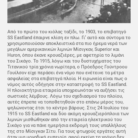
Από το πρώτο του κιόλας ταξίδι, το 1903, το επιβατηγό
SS Eastland έπαιρνε κλίση εν πλω. Γι’ αυτό και σύντομα το
χρησιμοποιούσαν αποκλειστικά στα πιο ήρεμα νερά των
μεγάλων αμερικανικών λιμνών Μίσιγκαν, Superior και
Huron, όπου έκανε κρουαζιέρες, με αφετηρία το λιμάνι
του Σικάγο. Το 1915, λόγω και του δυστυχήματος του
Τιτανικού τρία χρόνια νωρίτερα, ο Πρόεδρος Γούντροου
Γουίλσον είχε περάσει ένα νόμο που ενέτεινε τα μέτρα
ασφαλείας στα επιβατηγά πλοία. Η ειρωνεία είναι πως ο
νόμος αυτός οδήγησε στην καταστροφή το SS Eastland.
Η πλοιοκτήτρια εταιρεία υποχρεωνόταν να αυξήσει τις
σωστικές λέμβους. Λόγω του σχεδιασμού του πλοίου,
αυτές έπρεπε να τοποθετηθούν στο επάνω μέρος του,
ψηλώνοντας έτσι το κέντρο βάρους. Στις 24 Ιουλίου του
1915 το SS Eastland και δύο ακόμη κρουαζιερόπλοια των
λιμνών μισθώθηκαν από την εταιρεία ηλεκτρικού του
Σικάγο για να πάνε ημερήσια εκδρομή τους υπαλλήλους
της στο Μίσιγκαν Σίτυ. Για τους φτωχούς εργάτες αυτή
ήταν μια μοναδική εμπειρία, αφού εκείνα τα χρόνια δεν