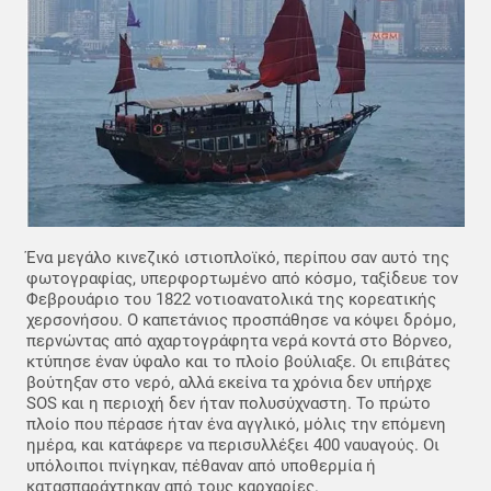
Ένα μεγάλο κινεζικό ιστιοπλοϊκό, περίπου σαν αυτό της
φωτογραφίας, υπερφορτωμένο από κόσμο, ταξίδευε τον
Φεβρουάριο του 1822 νοτιοανατολικά της κορεατικής
χερσονήσου. Ο καπετάνιος προσπάθησε να κόψει δρόμο,
περνώντας από αχαρτογράφητα νερά κοντά στο Βόρνεο,
κτύπησε έναν ύφαλο και το πλοίο βούλιαξε. Οι επιβάτες
βούτηξαν στο νερό, αλλά εκείνα τα χρόνια δεν υπήρχε
SOS και η περιοχή δεν ήταν πολυσύχναστη. Το πρώτο
πλοίο που πέρασε ήταν ένα αγγλικό, μόλις την επόμενη
ημέρα, και κατάφερε να περισυλλέξει 400 ναυαγούς. Οι
υπόλοιποι πνίγηκαν, πέθαναν από υποθερμία ή
κατασπαράχτηκαν από τους καρχαρίες.