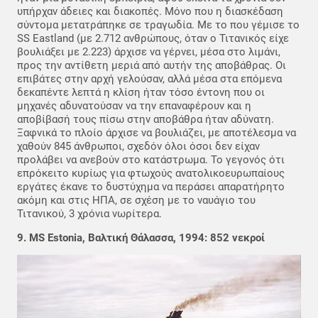
υπήρχαν άδειες και διακοπές. Μόνο που η διασκέδαση
σύντομα μετατράπηκε σε τραγωδία. Με το που γέμισε το
SS Eastland (με 2.712 ανθρώπους, όταν ο Τιτανικός είχε
βουλιάξει με 2.223) άρχισε να γέρνει, μέσα στο λιμάνι,
προς την αντίθετη μεριά από αυτήν της αποβάθρας. Οι
επιβάτες στην αρχή γελούσαν, αλλά μέσα στα επόμενα
δεκαπέντε λεπτά η κλίση ήταν τόσο έντονη που οι
μηχανές αδυνατούσαν να την επαναφέρουν και η
αποβίβασή τους πίσω στην αποβάθρα ήταν αδύνατη.
Ξαφνικά το πλοίο άρχισε να βουλιάζει, με αποτέλεσμα να
χαθούν 845 άνθρωποι, σχεδόν όλοι όσοι δεν είχαν
προλάβει να ανεβούν στο κατάστρωμα. Το γεγονός ότι
επρόκειτο κυρίως για φτωχούς ανατολικοευρωπαίους
εργάτες έκανε το δυστύχημα να περάσει απαρατήρητο
ακόμη και στις ΗΠΑ, σε σχέση με το ναυάγιο του
Τιτανικού, 3 χρόνια νωρίτερα.
9. MS Estonia, Βαλτική Θάλασσα, 1994: 852 νεκροί