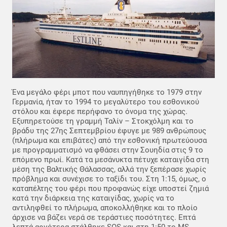
Ένα μεγάλο φέρι μποτ που ναυπηγήθηκε το 1979 στην
Γερμανία, ήταν το 1994 το μεγαλύτερο του εσθονικού
στόλου και έφερε περήφανο το όνομα της χώρας.
Εξυπηρετούσε τη γραμμή Ταλίν – Στοκχόλμη και το
βράδυ της 27ης Σεπτεμβρίου έφυγε με 989 ανθρώπους
(πλήρωμα και επιβάτες) από την εσθονική πρωτεύουσα
με προγραμματισμό να φθάσει στην Σουηδία στις 9 το
επόμενο πρωί. Κατά τα μεσάνυκτα πέτυχε καταιγίδα στη
μέση της Βαλτικής Θάλασσας, αλλά την ξεπέρασε χωρίς
πρόβλημα και συνέχισε το ταξίδι του. Στη 1:15, όμως, ο
καταπέλτης του φέρι που προφανώς είχε υποστεί ζημιά
κατά την διάρκεια της καταιγίδας, χωρίς να το
αντιληφθεί το πλήρωμα, αποκολλήθηκε και το πλοίο
άρχισε να βάζει νερά σε τεράστιες ποσότητες. Επτά
λεπτά αργότερα στάλθηκε SOS και στη 1:50 το MS