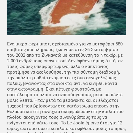
Eνα μικρό φέρι μποτ, σχεδιασμένο για να μεταφέρει 580
επιβάτες και πλήρωμα, ξεκίνησε στις 26 Σεπτεμβρίου
του 2002 από το Ζιγκανσώ με κατεύθυνση το Ντακάρ, με
2.000 ανθρώπους επάνω του! Δεν έφθανε όμως ότι ήταν
τρεις φορές υπερφορτωμένο, αλλά ο καπετάνιος
προτίμησε να ακολουθήσει την πιο σύντομη διαδρομή,
την απόλυτη ευθεία ανάμεσα στις δύο σενεγαλέζικες
πόλεις, βγαίνοντας στα ανοικτά, αντί να κινηθεί κοντά
στην ακτογραμμή. Εκεί πέτυχε φουρτούνα, με
αποτέλεσμα το πλοίο να αναποδογυρίσει, μέσα σε πέντε
μόλις λεπτά. Ήταν μετά τα μεσάνυκτα και οι ελάχιστοι
τυχεροί που βρίσκονταν στο κατάστρωμα έπεσαν στην
θάλασσα και στη συνέχεια σκαρφάλωσαν στην κοιλιά του
πλοίου, ακούγοντας τους συνανθρώπους τους να
πνίγονται από κάτω τους. Το Le Joola έμεινε έτσι για 12
ώρες, ωστόσο σωστικά πλοία κατέφθασαν μόλις το πρωί,