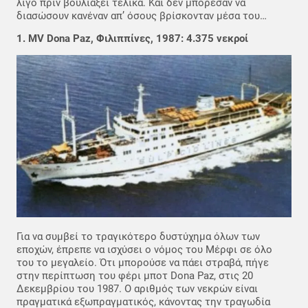
λίγο πριν βουλιάξει τελικά. Και δεν μπόρεσαν να
διασώσουν κανέναν απ’ όσους βρίσκονταν μέσα του…
1. MV Dona Paz, Φιλιππίνες, 1987: 4.375 νεκροί
Για να συμβεί το τραγικότερο δυστύχημα όλων των
εποχών, έπρεπε να ισχύσει ο νόμος του Μέρφι σε όλο
του το μεγαλείο. Ότι μπορούσε να πάει στραβά, πήγε
στην περίπτωση του φέρι μποτ Dona Paz, στις 20
Δεκεμβρίου του 1987. Ο αριθμός των νεκρών είναι
πραγματικά εξωπραγματικός, κάνοντας την τραγωδία