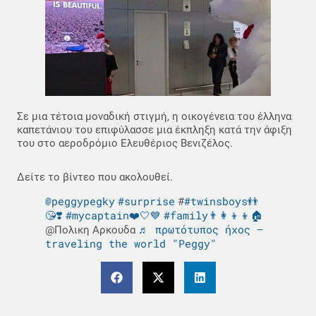
Σε μια τέτοια μοναδική στιγμή, η οικογένεια του έλληνα
καπετάνιου του επιφύλασσε μια έκπληξη κατά την άφιξη
του στο αεροδρόμιο Ελευθέριος Βενιζέλος.
Δείτε το βίντεο που ακολουθεί.
@peggypegky
#surprise
#twinsboys👬
#
😘❣️
#mycaptain❤️🤍💙
#family👨‍👩‍👦‍👦🏠
♬ πρωτότυπος ήχος –
@Πολικη Αρκουδα
traveling the world "Peggy"