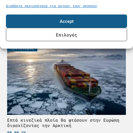
Διαβάστε περισσότερα για αυτούς τους σκοπούς
Έγκυος ναυτικός κινδυνεύει να χάσει τη
δουλειά της – «Κάθε καλοκαίρι οι ίδιες
Accept
καταγγελίες»
08.08.26
Επιλογές
Ποντοπόρος
Επτά κινεζικά πλοία θα φτάσουν στην Ευρώπη
διασχίζοντας την Αρκτική
08.08.26