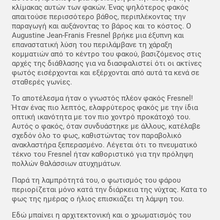
κλίμακας αυτών των φακών. Ένας ψηλότερος φακός
απαιτούσε περισσότερο βάθος, περιπλέκοντας την
παραγωγή και αυξάνοντας το βάρος και το κόστος. Ο
Augustine Jean-Franis Fresnel βρήκε μια έξυπνη και
επαναστατική λύση του περιλάμβανε τη χάραξη
κομματιών από το κέντρο του φακού, βασιζόμενος στις
αρχές της διάθλασης για να διασφαλιστεί ότι οι ακτίνες
φωτός εισέρχονται και εξέρχονται από αυτά τα κενά σε
σταθερές γωνίες.
Το αποτέλεσμα ήταν ο γνωστός πλέον φακός Fresnel!
Ήταν ένας πιο λεπτός, ελαφρύτερος φακός με την ίδια
οπτική ικανότητα με τον πιο χοντρό προκάτοχό του.
Αυτός ο φακός, όταν συνδυάστηκε με άλλους, κατέλαβε
σχεδόν όλο το φως, καθιστώντας τον παραβολικό
ανακλαστήρα ξεπερασμένο. Λέγεται ότι το πνευματικό
τέκνο του Fresnel ήταν καθοριστικό για την πρόληψη
πολλών θαλάσσιων ατυχημάτων.
Παρά τη λαμπρότητά του, ο φωτισμός του φάρου
περιορίζεται μόνο κατά την διάρκεια της νύχτας. Κατα το
φως της ημέρας ο ήλιος επισκιάζει τη λάμψη του.
Εδώ μπαίνει η αρχιτεκτονική και ο χρωματισμός του