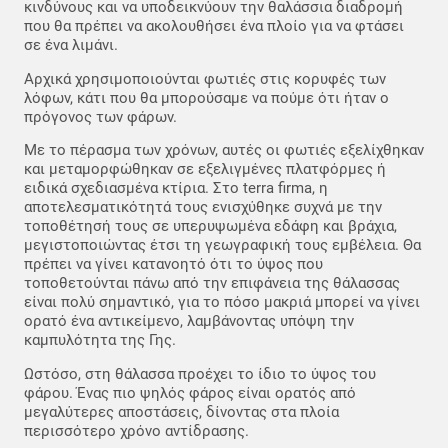
κινδύνους και να υποδεικνύουν την θαλάσσια διαδρομή
που θα πρέπει να ακολουθήσει ένα πλοίο για να φτάσει
σε ένα λιμάνι.
Αρχικά χρησιμοποιούνται φωτιές στις κορυφές των
λόφων, κάτι που θα μπορούσαμε να πούμε ότι ήταν ο
πρόγονος των φάρων.
Με το πέρασμα των χρόνων, αυτές οι φωτιές εξελίχθηκαν
και μεταμορφώθηκαν σε εξελιγμένες πλατφόρμες ή
ειδικά σχεδιασμένα κτίρια. Στο terra firma, η
αποτελεσματικότητά τους ενισχύθηκε συχνά με την
τοποθέτησή τους σε υπερυψωμένα εδάφη και βράχια,
μεγιστοποιώντας έτσι τη γεωγραφική τους εμβέλεια. Θα
πρέπει να γίνει κατανοητό ότι το ύψος που
τοποθετούνται πάνω από την επιφάνεια της θάλασσας
είναι πολύ σημαντικό, για το πόσο μακριά μπορεί να γίνει
ορατό ένα αντικείμενο, λαμβάνοντας υπόψη την
καμπυλότητα της Γης.
Ωστόσο, στη θάλασσα προέχει το ίδιο το ύψος του
φάρου. Ένας πιο ψηλός φάρος είναι ορατός από
μεγαλύτερες αποστάσεις, δίνοντας στα πλοία
περισσότερο χρόνο αντίδρασης.