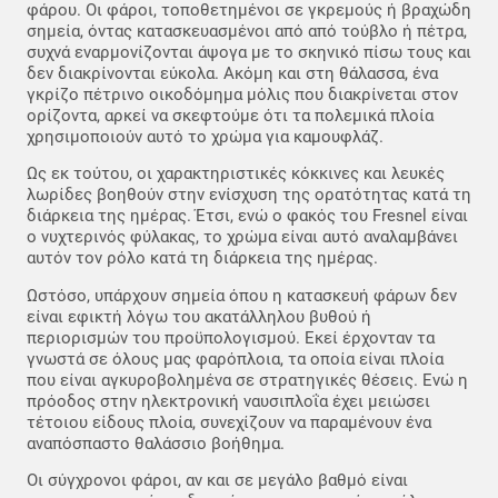
φάρου. Οι φάροι, τοποθετημένοι σε γκρεμούς ή βραχώδη
σημεία, όντας κατασκευασμένοι από από τούβλο ή πέτρα,
συχνά εναρμονίζονται άψογα με το σκηνικό πίσω τους και
δεν διακρίνονται εύκολα. Ακόμη και στη θάλασσα, ένα
γκρίζο πέτρινο οικοδόμημα μόλις που διακρίνεται στον
ορίζοντα, αρκεί να σκεφτούμε ότι τα πολεμικά πλοία
χρησιμοποιούν αυτό το χρώμα για καμουφλάζ.
Ως εκ τούτου, οι χαρακτηριστικές κόκκινες και λευκές
λωρίδες βοηθούν στην ενίσχυση της ορατότητας κατά τη
διάρκεια της ημέρας. Έτσι, ενώ ο φακός του Fresnel είναι
ο νυχτερινός φύλακας, το χρώμα είναι αυτό αναλαμβάνει
αυτόν τον ρόλο κατά τη διάρκεια της ημέρας.
Ωστόσο, υπάρχουν σημεία όπου η κατασκευή φάρων δεν
είναι εφικτή λόγω του ακατάλληλου βυθού ή
περιορισμών του προϋπολογισμού. Εκεί έρχονταν τα
γνωστά σε όλους μας φαρόπλοια, τα οποία είναι πλοία
που είναι αγκυροβολημένα σε στρατηγικές θέσεις. Ενώ η
πρόοδος στην ηλεκτρονική ναυσιπλοΐα έχει μειώσει
τέτοιου είδους πλοία, συνεχίζουν να παραμένουν ένα
αναπόσπαστο θαλάσσιο βοήθημα.
Οι σύγχρονοι φάροι, αν και σε μεγάλο βαθμό είναι