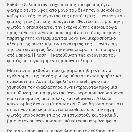
Καθώς εξελισσόταν ο σχεδιασμός του φάρου, έγινε
φανερό ότι το ύψος από μόνο του δεν ήταν ο μοναδικός
καθοριστικός παράγοντας της ορατότητας. Η ένταση του
φωτός ήταν ζωτικός παράγοντας. Φανταστείτε μια πηγή
φωτός η οποία διαχέει την ενέργειά της ομοιόμορφα
προς κάθε κατεύθυνση, που σημαίνει ότι ένας μακρινός
παρατηρητής αντιλαμβάνεται μόνο ένα μικροσκοπικό
κλάσμα της συνολικής φωτεινότητάς της. Η ενίσχυση
της φωτεινότητας δεν την κάνει απαραίτητα πιο ορατή
από μακριά. Η λύση; Η κατεύθυνση της ενέργειας του
φωτός σε συγκεκριμένο προσανατολισμό.
Μια πρώιμη μέθοδος που χρησιμοποιήθηκε ήταν ο
εγκλεισμός της πηγής φωτός μέσα σε έναν παραβολικό
ανακλαστήρα. Αυτό εξασφάλιζε ότι κάθε φως που
χτυπούσε τον ανακλαστήρα συγκεντρωνόταν προς μία
κατεύθυνση, δημιουργώντας έναν φάρο που αναβοσβήνει
και είναι ορατός από πολλές κατευθύνσεις. Αλλά οι
καινοτομίες δεν σταμάτησαν εκεί. Συνειδητοποίησαν ότι
οι ακτίνες που εκπέμπονται απευθείας από την πηγή
φωτός μπορούσαν επίσης να εστιαστούν και το κλειδί
βρισκόταν σε έναν προσεκτικά κατασκευασμένο φακό.
Ωστόσο, προέκυψε μια πρόκληση με την αύξηση της