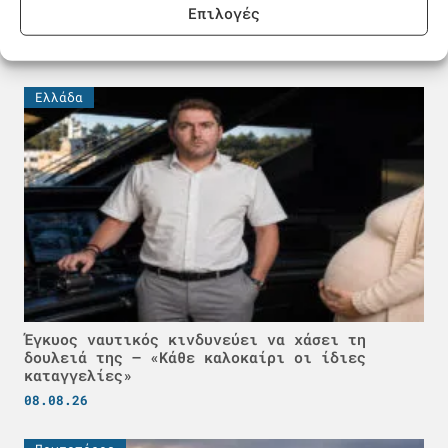
Δεξαμενόπλοιο VLCC πήρε 25 εκατ. δολάρια για
Επιλογές
να περάσει από το Ορμούζ
08.08.26
Ελλάδα
Έγκυος ναυτικός κινδυνεύει να χάσει τη
δουλειά της – «Κάθε καλοκαίρι οι ίδιες
καταγγελίες»
08.08.26