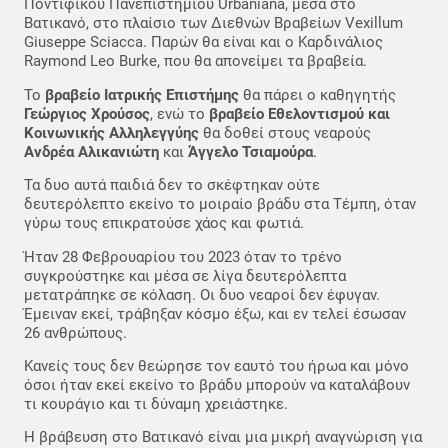
Ποντιφικού Πανεπιστημίου Urbaniana, μέσα στο
Βατικανό, στο πλαίσιο των Διεθνών Βραβείων Vexillum
Giuseppe Sciacca. Παρών θα είναι και ο Καρδινάλιος
Raymond Leo Burke, που θα απονείμει τα βραβεία.
Το
βραβείο Ιατρικής Επιστήμης
θα πάρει ο καθηγητής
Γεώργιος Χρούσος
, ενώ το
βραβείο Εθελοντισμού και
Κοινωνικής Αλληλεγγύης
θα δοθεί στους νεαρούς
Ανδρέα Αλικανιώτη
και
Άγγελο Τσιαμούρα
.
Τα δυο αυτά παιδιά δεν το σκέφτηκαν ούτε
δευτερόλεπτο εκείνο το μοιραίο βράδυ στα Τέμπη, όταν
γύρω τους επικρατούσε χάος και φωτιά.
Ήταν 28 Φεβρουαρίου του 2023 όταν το τρένο
συγκρούστηκε και μέσα σε λίγα δευτερόλεπτα
μετατράπηκε σε κόλαση. Οι δυο νεαροί δεν έφυγαν.
Έμειναν εκεί, τράβηξαν κόσμο έξω, και εν τελεί έσωσαν
26 ανθρώπους.
Κανείς τους δεν θεώρησε τον εαυτό του ήρωα και μόνο
όσοι ήταν εκεί εκείνο το βράδυ μπορούν να καταλάβουν
τι κουράγιο και τι δύναμη χρειάστηκε.
Η βράβευση στο Βατικανό είναι μια μικρή αναγνώριση για