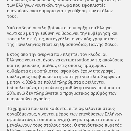
των Ελλήνων ναυτικών, την ώρα που εφοπλιστές
επενδύουν εκατομμύρια για την αύξηση των στόλων
τους.
Υπό σοβαρή απειλή βρίσκεται η ύπαρξη του Έλληνα
ναυτικού με την ευθύνη να βαραίνει την κυβέρνηση και
τους πλοιοκτήτες, καταγγέλλει ο γενικός γραμματέας
της Πανελλήνιας Ναυτική Ομοσπονδίας, Γιάννης Χαλάς.
Εκτός από την ανεργία που πλήττει τον κλάδο, οι
Έλληνες ναυτικοί έχουν να αντιμετωπίσουν τις απολύσεις
και τις μειώσεις μισθών, στις οποίες προχωρούν
αυθαίρετα οι εφοπλιστές, αφού δεν έχουν υπογραφεί
συλλογικές συμβάσεις στη φορτηγό ναυτιλία. Σύμφωνα
με τον κ. Χαλά, σε πολλά πληρώματα οφείλονται
δεδουλευμένα, οι μειώσεις μισθών φτάνουν περίπου το
20%, ενώ δεν πληρώνεται ο πραγματικός αριθμός των
υπερωριών εργασίας.
Τα χρήματα που είτε κόβονται είτε οφείλονται στους
εργαζόμενους, γίνονται μέρος των επενδύσεων Ελλήνων
εφοπλιστών, οι οποίοι συνεχίζουν με τεράστια ποσά να
μεγαλώνουν τους στόλους τους. Ο επενδυτικός πυρετός
Ελλήνων εφοπλιστών έγινε πρώτη είδηση παγκοσμίως