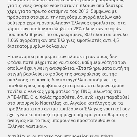
για τις νέες αγορές νεόκτιστων ή πλοίων από δεύτερο
χέρι, για το πρώτο οκτάμηνο του 2013. Σύμφωνα με
πρόσφατα στοιχεία, την παγκόσμια αγορά πλοίων από
δεύτερο χέρι «μονοπώλησαν» Έλληνες εφοπλιστές, στα
χέρια των οποίων κατέληξε το 28% όλων των σκαφών
που πουλήθηκαν. Πιο συγκεκριμένα, 300 πλοία σε σύνολο
1.069 αγοράστηκαν από Έλληνες εφοπλιστές αντί 4,5
δισεκατομμυρίων δολαρίων.
Η οικονομική ευημερία των πλοιοκτητών όμως δεν
φτάνει ποτέ μέχρι τους ναυτικούς, καθημερινότητα των
οποίων έχει γίνει η ανασφάλεια. «Στα πληρώματα αυτή τη
στιγμή βασιλεύει ο φόβος της ανασφάλειας και της
απόλυσης και κανείς δεν καταγγέλλει επισήμως τις
μισθολογικές παραβιάσεις εταιρειών στα λιμεναρχεία»
τονίζει ο γενικός γραμματέας της ΠΝΟ, μιλώντας στο
ΑΠΕ-ΜΠΕ. Ο κ. Χαλάς προσθέτει ότι ενώ «έχει παραδοθεί
στο υπουργείο Ναυτιλίας και Αιγαίου κατάλογος με τα
προβλήματα που αντιμετωπίζουν οι Έλληνες ναυτικοί δεν
έχει γίνει καμία συζήτηση μέχρι σήμερα για το θέμα της
ανεργίας και το πώς μπορούν να προστατευθούν οι
Έλληνες ναυτικοί».
Αντιθέτως, οι πόρτες του υπουργείου είναι πάντα