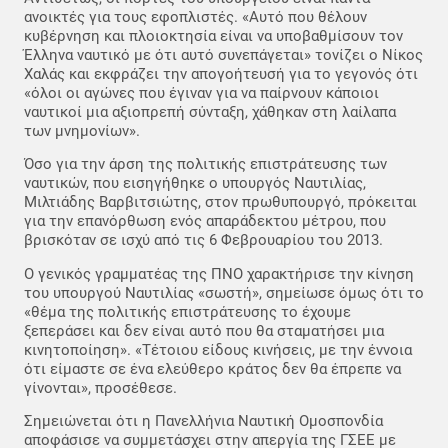
ανοικτές για τους εφοπλιστές. «Αυτό που θέλουν
κυβέρνηση και πλοιοκτησία είναι να υποβαθμίσουν τον
Έλληνα ναυτικό με ότι αυτό συνεπάγεται» τονίζει ο Νίκος
Χαλάς και εκφράζει την απογοήτευσή για το γεγονός ότι
«όλοι οι αγώνες που έγιναν για να παίρνουν κάποιοι
ναυτικοί μια αξιοπρεπή σύνταξη, χάθηκαν στη λαίλαπα
των μνημονίων».
Όσο για την άρση της πολιτικής επιστράτευσης των
ναυτικών, που εισηγήθηκε ο υπουργός Ναυτιλίας,
Μιλτιάδης Βαρβιτσιώτης, στον πρωθυπουργό, πρόκειται
για την επανόρθωση ενός απαράδεκτου μέτρου, που
βρισκόταν σε ισχύ από τις 6 Φεβρουαρίου του 2013.
Ο γενικός γραμματέας της ΠΝΟ χαρακτήρισε την κίνηση
του υπουργού Ναυτιλίας «σωστή», σημείωσε όμως ότι το
«θέμα της πολιτικής επιστράτευσης το έχουμε
ξεπεράσει και δεν είναι αυτό που θα σταματήσει μια
κινητοποίηση». «Τέτοιου είδους κινήσεις, με την έννοια
ότι είμαστε σε ένα ελεύθερο κράτος δεν θα έπρεπε να
γίνονται», προσέθεσε.
Σημειώνεται ότι η Πανελλήνια Ναυτική Ομοσπονδία
αποφάσισε να συμμετάσχει στην απεργία της ΓΣΕΕ με