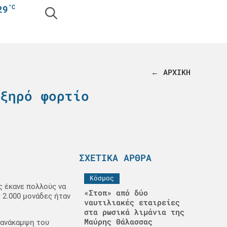
°C
29
← ΑΡΧΙΚΗ
ξηρό φορτίο
ΣΧΕΤΙΚΆ ΆΡΘΡΑ
Κόσμος
ς έκανε πολλούς να
«Στοπ» από δύο
 2.000 μονάδες ήταν
ναυτιλιακές εταιρείες
στα ρωσικά λιμάνια της
Μαύρης Θάλασσας
η ανάκαμψη του