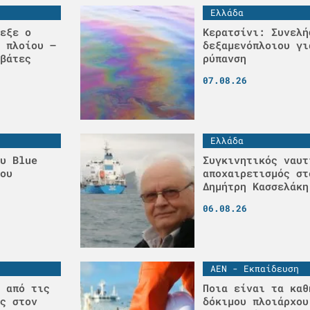
Ελλάδα
εξε ο
Κερατσίνι: Συνελή
 πλοίου –
δεξαμενόπλοιου γι
βάτες
ρύπανση
07.08.26
Ελλάδα
υ Blue
Συγκινητικός ναυτ
ου
αποχαιρετισμός στ
Δημήτρη Κασσελάκη
06.08.26
ΑΕΝ - Εκπαίδευση
 από τις
Ποια είναι τα καθ
ς στον
δόκιμου πλοιάρχου