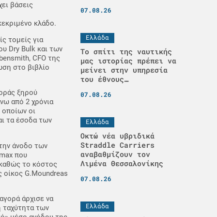
ει βάσεις
07.08.26
κεκριμένο κλάδο.
Ελλάδα
ς τομείς για
ου Dry Bulk και των
Το σπίτι της ναυτικής
bensmith, CFO της
μας ιστορίας πρέπει να
ωση στο βιβλίο
μείνει στην υπηρεσία
του έθνους…
φοράς ξηρού
07.08.26
νω από 2 χρόνια
 οποίων οι
αι τα έσοδα των
Ελλάδα
Οκτώ νέα υβριδικά
Straddle Carriers
την άνοδο των
αναβαθμίζουν τον
amax που
Λιμένα Θεσσαλονίκης
 καθώς το κόστος
ς οίκος G.Moundreas
07.08.26
αγορά άρχισε να
Ελλάδα
η ταχύτητα των
τό» μέσο ανόδου της