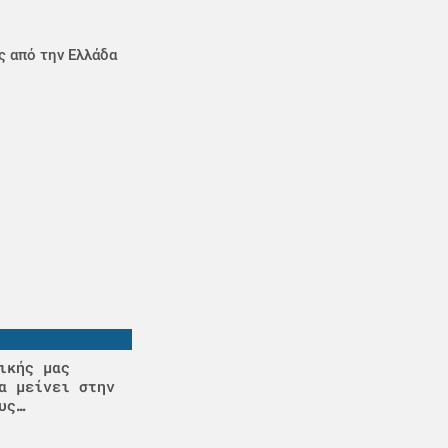
ς από την Ελλάδα
ικής μας
α μείνει στην
υς…