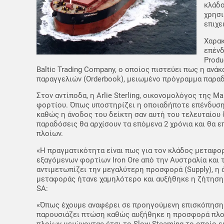
κλάδο
χρησ
επιχε
Χαρακ
επένδ
Produ
Baltic Trading Company, ο οποίος πιστεύει πως η αν
παραγγελιών (Orderbook), μειωμένο πρόγραμμα παραδ
Στον αντίποδα, η Arlie Sterling, οικονομολόγος της M
φορτίου. Όπως υποστηρίζει η οποιαδήποτε επένδυση σ
καθώς η άνοδος του δείκτη σαν αυτή του τελευταίου
παραδόσεις θα αρχίσουν τα επόμενα 2 χρόνια και θα 
πλοίων.
«Η πραγματικότητα είναι πως για τον κλάδος μεταφο
εξαγόμενων φορτίων Iron Ore από την Αυστραλία και
αντιμετωπίζει την μεγαλύτερη προσφορά (Supply), η
μεταφοράς ήτανε χαμηλότερο και αυξήθηκε η ζήτηση 
SA:
«Όπως έχουμε αναφέρει σε προηγούμενη επισκόπηση μ
παρουσιάζει πτώση καθώς αυξήθηκε η προσφορά πλοίω
πλοίων μειώνοντας έτσι το Slow Steaming το οποίο ε