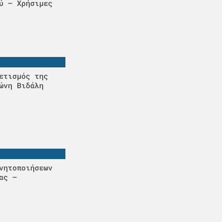
ύ – Χρήσιμες
ετισμός της
ώνη Βιδάλη
νητοποιήσεων
ας –