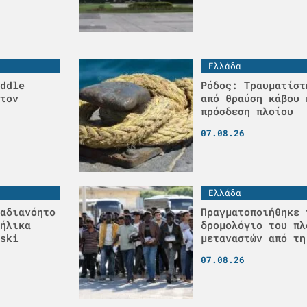
Ελλάδα
ddle
Ρόδος: Τραυματίστ
τον
από θραύση κάβου 
πρόσδεση πλοίου
07.08.26
Ελλάδα
αδιανόητο
Πραγματοποιήθηκε 
ήλικα
δρομολόγιο του πλ
ski
μεταναστών από τη
07.08.26