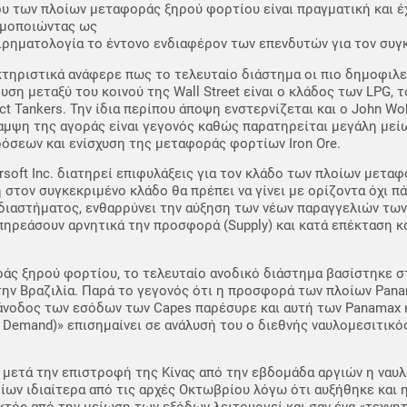
υ των πλοίων μεταφοράς ξηρού φορτίου είναι πραγματική και έχ
ιμοποιώντας ως
ιρηματολογία το έντονο ενδιαφέρον των επενδυτών για τον συγ
τηριστικά ανάφερε πως το τελευταίο διάστημα οι πιο δημοφιλεί
υση μεταξύ του κοινού της Wall Street είναι ο κλάδος των LPG, τ
ct Tankers. Την ίδια περίπου άποψη ενστερνίζεται και ο John Wo
άκαμψη της αγοράς είναι γεγονός καθώς παρατηρείται μεγάλη μεί
όσεων και ενίσχυση της μεταφοράς φορτίων Iron Ore.
arsoft Inc. διατηρεί επιφυλάξεις για τον κλάδο των πλοίων μετα
τον συγκεκριμένο κλάδο θα πρέπει να γίνει με ορίζοντα όχι πά
 διαστήματος, ενθαρρύνει την αύξηση των νέων παραγγελιών των
επηρεάσουν αρνητικά την προσφορά (Supply) και κατά επέκταση κ
ράς ξηρού φορτίου, το τελευταίο ανοδικό διάστημα βασίστηκε σ
 την Βραζιλία. Παρά το γεγονός ότι η προσφορά των πλοίων Pan
 άνοδος των εσόδων των Capes παρέσυρε και αυτή των Panamax
Demand)» επισημαίνει σε ανάλυσή του ο διεθνής ναυλομεσιτικό
ετά την επιστροφή της Κίνας από την εβδομάδα αργιών η ναυλ
ν ιδιαίτερα από τις αρχές Οκτωβρίου λόγω ότι αυξήθηκε και 
κτός από την μείωση των εξόδων λειτουργεί και σαν ένα «τεχνη