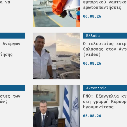
α να
εμπορικού ναυτικο
ερωτοαπαντήσεις
06.08.26
Ελλάδα
 Ανέργων
Ο τελευταίος χαιρ
θάλασσας στον Αντ
ίησης
(video)
06.08.26
Ακτοπλοϊα
σίες των
ΠΝΟ: Εξαγγελία κι
ών;
στη γραμμή Κέρκυρ
Ηγουμενίτσας
05.08.26