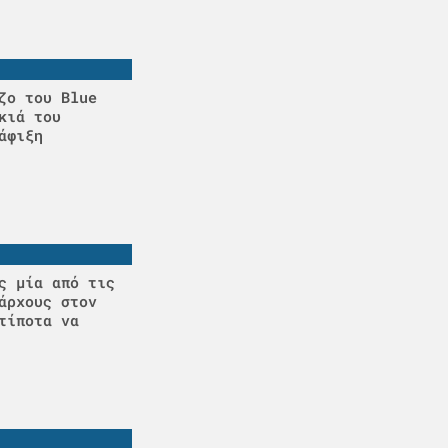
ζο του Blue
κιά του
άφιξη
ς μία από τις
άρχους στον
τίποτα να