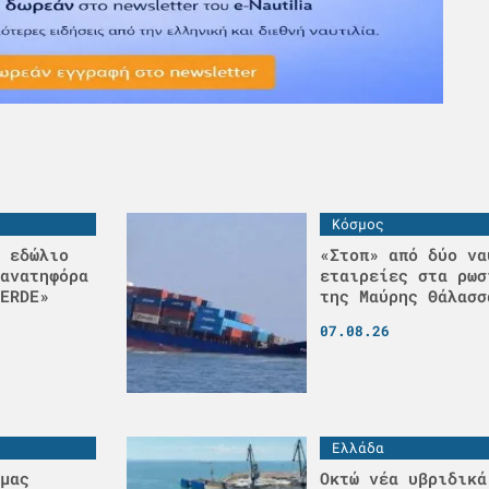
Κόσμος
 εδώλιο
«Στοπ» από δύο να
ανατηφόρα
εταιρείες στα ρωσ
ERDE»
της Μαύρης Θάλασσ
07.08.26
Ελλάδα
μας
Οκτώ νέα υβριδικά