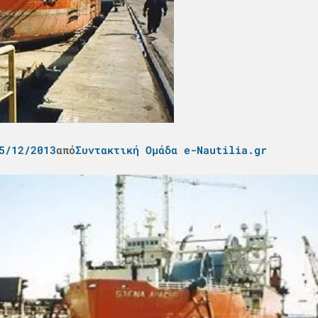
5/12/2013
από
Συντακτική Ομάδα e-Nautilia.gr