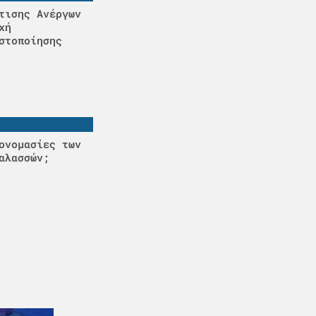
τισης Ανέργων
χή
στοποίησης
ονομασίες των
αλασσών;