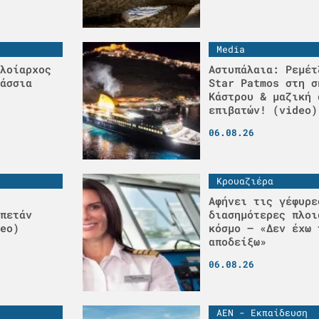
Media
λοίαρχος
Αστυπάλαια: Ρεμέτ
άσσια
Star Patmos στη σ
Κάστρου & μαζική 
επιβατών! (video)
06.08.26
Κρουαζιέρα
Αφήνει τις γέφυρε
πετάν
διασημότερες πλοι
eo)
κόσμο – «Δεν έχω 
αποδείξω»
06.08.26
ΑΕΝ - Εκπαίδευση