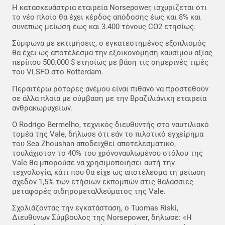
Η κατασκευάστρια εταιρεία Norsepower, ισχυρίζεται ότι
το νέο πλοίο θα έχει κέρδος απόδοσης έως και 8% και
συνεπώς μείωση έως και 3.400 τόνους CO2 ετησίως.
Σύμφωνα με εκτιμήσεις, ο εγκατεστημένος εξοπλισμός
θα έχει ως αποτέλεσμα την εξοικονόμηση καυσίμου αξίας
περίπου 500.000 $ ετησίως με βάση τις σημερινές τιμές
του VLSFO στο Rotterdam.
Περαιτέρω ρότορες ανέμου είναι πιθανό να προστεθούν
σε άλλα πλοία με σύμβαση με την Βραζιλιάνικη εταιρεία
ανθρακωρυχείων.
Ο Rodrigo Bermelho, τεχνικός διευθυντής στο ναυτιλιακό
τομέα της Vale, δήλωσε ότι εάν το πιλοτικό εγχείρημα
του Sea Zhoushan αποδειχθεί αποτελεσματικό,
τουλάχιστον το 40% του χρόνοναυλωμένου στόλου της
Vale θα μπορούσε να χρησιμοποιήσει αυτή την
τεχνολογία, κάτι που θα είχε ως αποτέλεσμα τη μείωση
σχεδόν 1,5% των ετήσιων εκπομπών στις θαλάσσιες
μεταφορές σιδηρομεταλλεύματος της Vale.
Σχολιάζοντας την εγκατάσταση, ο Tuomas Riski,
Διευθύνων Σύμβουλος της Norsepower, δήλωσε: «Η