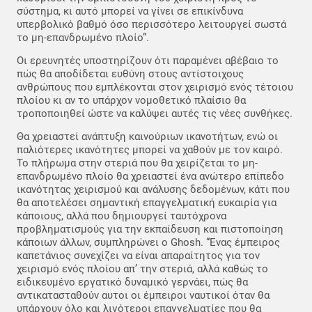
σύστημα, κι αυτό μπορεί να γίνει σε επικίνδυνα
υπερβολικό βαθμό όσο περισσότερο λειτουργεί σωστά
το μη-επανδρωμένο πλοίο”.
Οι ερευνητές υποστηρίζουν ότι παραμένει αβέβαιο το
πώς θα αποδίδεται ευθύνη στους αντίστοιχους
ανθρώπους που εμπλέκονται στον χειρισμό ενός τέτοιου
πλοίου κι αν το υπάρχον νομοθετικό πλαίσιο θα
τροποποιηθεί ώστε να καλύψει αυτές τις νέες συνθήκες.
Θα χρειαστεί ανάπτυξη καινούριων ικανοτήτων, ενώ οι
παλιότερες ικανότητες μπορεί να χαθούν με τον καιρό.
Το πλήρωμα στην στεριά που θα χειρίζεται το μη-
επανδρωμένο πλοίο θα χρειαστεί ένα ανώτερο επίπεδο
ικανότητας χειρισμού και ανάλυσης δεδομένων, κάτι που
θα αποτελέσει σημαντική επαγγελματική ευκαιρία για
κάποιους, αλλά που δημιουργεί ταυτόχρονα
προβληματισμούς για την εκπαίδευση και πιστοποίηση
κάποιων άλλων, συμπληρώνει ο Ghosh. “Ένας έμπειρος
καπετάνιος συνεχίζει να είναι απαραίτητος για τον
χειρισμό ενός πλοίου απ’ την στεριά, αλλά καθώς το
ειδικευμένο εργατικό δυναμικό γερνάει, πώς θα
αντικατασταθούν αυτοι οι έμπειροι ναυτικοί όταν θα
υπάρχουν όλο και λιγότεροι επαγγελματίες που θα