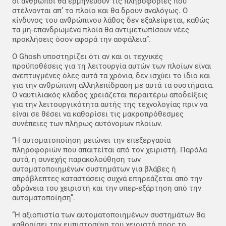
οι άνθρωποι θα ερμηνεύουν τις πληροφορίες που
στέλνονται απ’ το πλοίο και θα δρουν αναλόγως. Ο
κίνδυνος του ανθρώπινου λάθος δεν εξαλείφεται, καθώς
τα μη-επανδρωμένα πλοία θα αντιμετωπίσουν νέες
προκλήσεις όσον αφορά την ασφάλεια”.
Ο Ghosh υποστηρίζει ότι αν και οι τεχνικές
προϋποθέσεις για τη λειτουργία αυτών των πλοίων είναι
ανεπτυγμένες όλες αυτά τα χρόνια, δεν ισχύει το ίδιο και
για την ανθρώπινη αλληλεπίδραση με αυτά τα συστήματα.
Ο ναυτιλιακός κλάδος χρειάζεται περαιτέρω αποδείξεις
για την λειτουργικότητα αυτής της τεχνολογίας πριν να
είναι σε θέσει να καθορίσει τις μακροπρόθεσμες
συνέπειες των πλήρως αυτόνομων πλοίων.
“Η αυτοματοποίηση μειώνει την επεξεργασία
πληροφοριών που απαιτείται από τον χειριστή. Παρόλα
αυτά, η συνεχής παρακολούθηση των
αυτοματοποιημένων συστημάτων για βλάβες ή
απρόβλεπτες καταστάσεις συχνά επηρεάζεται από την
αδράνεια του χειριστή και την υπερ-εξάρτηση από την
αυτοματοποίηση”.
“Η αξιοπιστία των αυτοματοποιημένων συστημάτων θα
καθορίσει την εμπιστοσύνη του χειριστή προς το