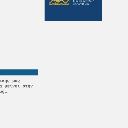
ικής μας
α μείνει στην
υς…