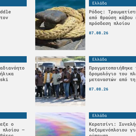
Ελλάδα
ddle
Ρόδος: Τραυματίστ
τον
από θραύση κάβου 
πρόσδεση πλοίου
07.08.26
Ελλάδα
αδιανόητο
Πραγματοποιήθηκε 
ήλικα
δρομολόγιο του πλ
ski
μεταναστών από τη
07.08.26
Ελλάδα
εξε ο
Κερατσίνι: Συνελή
 πλοίου –
δεξαμενόπλοιου γι
βάτες
ρύπανση