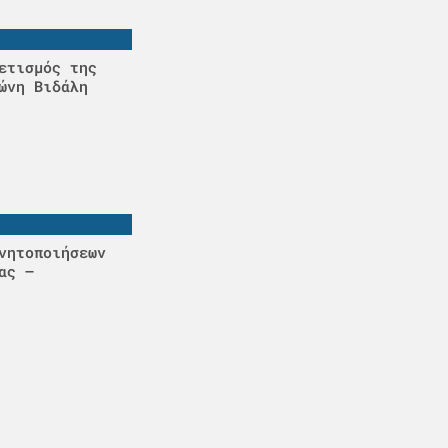
ετισμός της
ώνη Βιδάλη
νητοποιήσεων
ας –