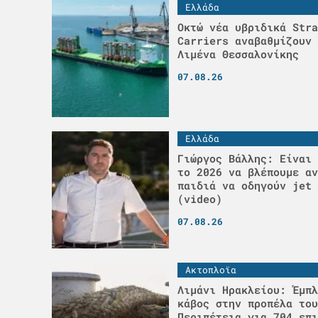
Ελλάδα
Οκτώ νέα υβριδικά Stra
Carriers αναβαθμίζουν 
Λιμένα Θεσσαλονίκης
07.08.26
Ελλάδα
Γιώργος Βάλλης: Είναι 
το 2026 να βλέπουμε αν
παιδιά να οδηγούν jet 
(video)
07.08.26
Ακτοπλοϊα
Λιμάνι Ηρακλείου: Έμπλ
κάβος στην προπέλα του
Περιπέτεια για 704 επι