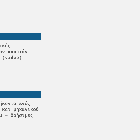
ικός
ον καπετάν
 (video)
ήκοντα ενός
 και μηχανικού
ύ – Χρήσιμες