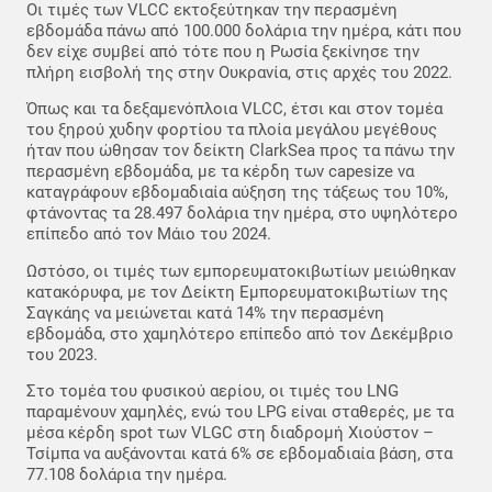
Οι τιμές των VLCC εκτοξεύτηκαν την περασμένη
εβδομάδα πάνω από 100.000 δολάρια την ημέρα, κάτι που
δεν είχε συμβεί από τότε που η Ρωσία ξεκίνησε την
πλήρη εισβολή της στην Ουκρανία, στις αρχές του 2022.
Όπως και τα δεξαμενόπλοια VLCC, έτσι και στον τομέα
του ξηρού χυδην φορτίου τα πλοία μεγάλου μεγέθους
ήταν που ώθησαν τον δείκτη ClarkSea προς τα πάνω την
περασμένη εβδομάδα, με τα κέρδη των capesize να
καταγράφουν εβδομαδιαία αύξηση της τάξεως του 10%,
φτάνοντας τα 28.497 δολάρια την ημέρα, στο υψηλότερο
επίπεδο από τον Μάιο του 2024.
Ωστόσο, οι τιμές των εμπορευματοκιβωτίων μειώθηκαν
κατακόρυφα, με τον Δείκτη Εμπορευματοκιβωτίων της
Σαγκάης να μειώνεται κατά 14% την περασμένη
εβδομάδα, στο χαμηλότερο επίπεδο από τον Δεκέμβριο
του 2023.
Στο τομέα του φυσικού αερίου, οι τιμές του LNG
παραμένουν χαμηλές, ενώ του LPG είναι σταθερές, με τα
μέσα κέρδη spot των VLGC στη διαδρομή Χιούστον –
Τσίμπα να αυξάνονται κατά 6% σε εβδομαδιαία βάση, στα
77.108 δολάρια την ημέρα.