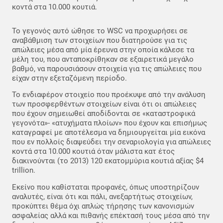
κοντά στα 10.000 κουτιά.
Το γεγονός αυτό ώθησε το WSC να προχωρήσει σε
αναβάθμιση των στοιχείων που διατηρούσε για τις
απώλειες μέσα από μία έρευνα στην οποία κάλεσε τα
μέλη του, που ανταποκρίθηκαν σε εξαιρετικά μεγάλο
βαθμό, να παρουσιάσουν στοιχεία για τις απώλειες που
είχαν στην εξεταζόμενη περίοδο.
Το ενδιαφέρον στοιχείο που προέκυψε από την ανάλυση
των προσφερθέντων στοιχείων είναι ότι οι απώλειες
που έχουν σημειωθεί αποδίδονται σε «καταστροφικά
γεγονότα»- «ατυχήματα πλοίων» που έχουν και επισήμως
καταγραφεί με αποτέλεσμα να δημιουργείται μία εικόνα
που εν πολλοίς διαψεύδει την σεναριολογία για απώλειες
κοντά στα 10.000 κουτιά όταν μάλιστα κατ έτος
διακινούνται (το 2013) 120 εκατομμύρια κουτιά αξίας $4
trillion.
Εκείνο που καθίσταται προφανές, όπως υποστηρίζουν
αναλυτές, είναι ότι και πάλι, ανεξαρτήτως στοιχείων,
προκύπτει θέμα όχι απλώς τήρησης των κανονισμών
ασφαλείας αλλά και πιθανής επέκτασή τους μέσα από την