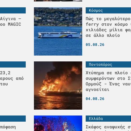
Κόσμος
Αίγινα –
Πώς το μεγαλύτερο
οο MAGIC
ferry στον κόσμο 
χιλιάδες μίλια φο
σε άλλο πλοίο
05.08.26
Ποντοπόρος
23,2
Χτύπημα σε πλοίο 
ερους από
συμφερόντων στο Σ
του
Ορμούζ - Ένας ναυ
αγνοείται
04.08.26
Ελλάδα
πόφαση
Σκάφος αναψυχής σ