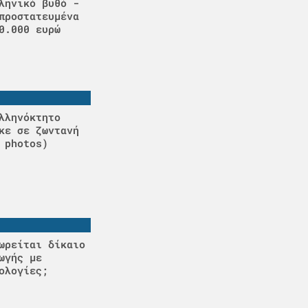
ληνικό βυθό -
προστατευμένα
0.000 ευρώ
λληνόκτητο
κε σε ζωντανή
 photos)
ωρείται δίκαιο
ωγής με
ολογίες;