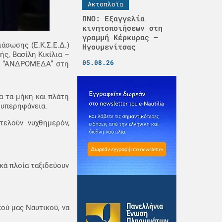
Ακτοπλοϊα
ΠΝΟ: Εξαγγελία
κινητοποιήσεων στη
γραμμή Κέρκυρας –
άσωσης (Ε.Κ.Σ.Ε.Δ.)
Ηγουμενίτσας
ς, Βασίλη Κικίλια –
05.08.26
το “ΑΝΔΡΟΜΕΔΑ” στη
α τα μήκη και πλάτη
 υπερηφάνεια.
τελούν νυχθημερόν,
κά πλοία ταξιδεύουν
ού μας Ναυτικού, να