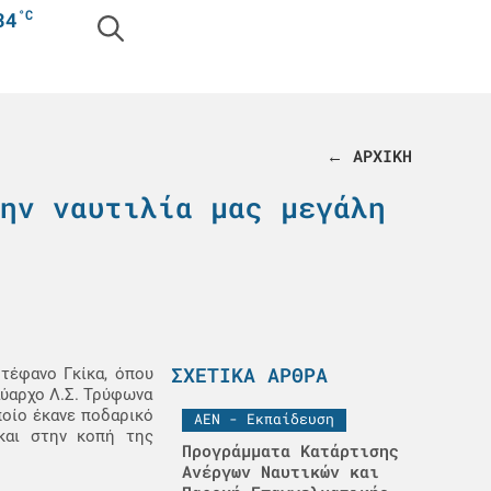
°C
34
← ΑΡΧΙΚΗ
ην ναυτιλία μας μεγάλη
ΣΧΕΤΙΚΆ ΆΡΘΡΑ
τέφανο Γκίκα, όπου
αύαρχο Λ.Σ. Τρύφωνα
ποίο έκανε ποδαρικό
ΑΕΝ - Εκπαίδευση
και στην κοπή της
Προγράμματα Κατάρτισης
Ανέργων Ναυτικών και