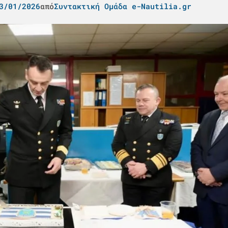
3/01/2026
από
Συντακτική Ομάδα e-Nautilia.gr