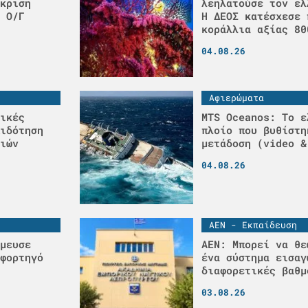
κριση
λεηλατούσε τον ελ
 Ο/Γ
H ΔΕΟΣ κατέσχεσε 
κοράλλια αξίας 80
04.08.26
Αφιερώματα
ικές
MTS Oceanos: Το ε
ιδότηση
πλοίο που βυθίστη
ιών
μετάδοση (video &
04.08.26
ΑΕΝ - Εκπαίδευση
μευσε
ΑΕΝ: Μπορεί να θε
φορτηγό
ένα σύστημα εισαγ
διαφορετικές βαθμ
03.08.26