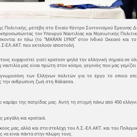
ς Πολιτικής, μετέβη στο Ενιαίο Κέντρο Συντονισμού Έρευνας Δι
 εκπροσωπώντας τον Υπουργό Ναυτιλίας και Νησιωτικής Πολιτική
ίσκονται εν πλω (το “MARAN LYNX” στον Ινδικό Ωκεανό και 
.Σ-ΕΛ.ΑΚΤ. που εκτελούν αποστολή.
ους ευχαριστεί γιατί κρατούν ψηλά την ελληνική σημαία σε όλ
η ναυτιλία μας είναι πρώτη στον κόσμο, γεγονός που μας γεμίζει
ευγνωμοσύνη των Ελλήνων πολιτών για το έργο το οποίο επι
ς την ανθρώπινη ζωή στη θάλασσα.
ο καμάρι της πατρίδας μας. Αυτή τη στιγμή πάνω από 450 ελληνι
ας μεγάλη και κραταιά.
ύς μας, αλλά και στα στελέχη του Λ.Σ.-ΕΛ.ΑΚΤ. και του Πολεμικ
ς να είναι πάντα στην πλώρη τους.