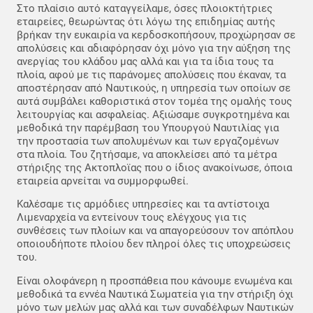
Στο πλαίσιο αυτό καταγγείλαμε, όσες πλοιοκτήτριες
εταιρείες, θεωρώντας ότι λόγω της επιδημίας αυτής
βρήκαν την ευκαιρία να κερδοσκοπήσουν, προχώρησαν σε
απολύσεις και αδιαφόρησαν όχι μόνο για την αύξηση της
ανεργίας του κλάδου μας αλλά και για τα ίδια τους τα
πλοία, αφού με τις παράνομες απολύσεις που έκαναν, τα
αποστέρησαν από Ναυτικούς, η υπηρεσία των οποίων σε
αυτά συμβάλει καθοριστικά στον τομέα της ομαλής τους
λειτουργίας και ασφαλείας. Αξιώσαμε συγκροτημένα και
μεθοδικά την παρέμβαση του Υπουργού Ναυτιλίας για
την προστασία των απολυμένων και των εργαζομένων
στα πλοία. Του ζητήσαμε, να αποκλείσει από τα μέτρα
στήριξης της Ακτοπλοϊας που ο ίδιος ανακοίνωσε, όποια
εταιρεία αρνείται να συμμορφωθεί.
Καλέσαμε τις αρμόδιες υπηρεσίες και τα αντίστοιχα
Λιμεναρχεία να εντείνουν τους ελέγχους για τις
συνθέσεις των πλοίων και να απαγορεύσουν τον απόπλου
οποιουδήποτε πλοίου δεν πληροί όλες τις υποχρεώσεις
του.
Είναι ολοφάνερη η προσπάθεια που κάνουμε ενωμένα και
μεθοδικά τα εννέα Ναυτικά Σωματεία για την στήριξη όχι
μόνο των μελών μας αλλά και των συναδέλφων Ναυτικών