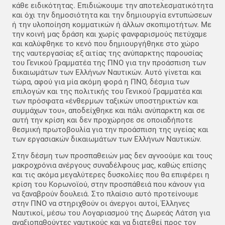
κάθε ειδικότητας. Επιδιώκουμε την αποτελεσματικότητα
και όχι την δημοσιότητα και την δημιουργία εντυπώσεων
ή την υλοποίηση κομματικών ή άλλων σκοπιμοτήτων. Με
την κοινή μας δράση και χωρίς φανφαρισμούς πετύχαμε
και καλύφθηκε το κενό που δημιουργήθηκε στο χώρο
της ναυτεργασίας εξ αιτίας της ανύπαρκτης παρουσίας
του Γενικού Γραμματέα της ΠΝΟ για την προάσπιση των
δικαιωμάτων των Ελλήνων Ναυτικών. Αυτό γίνεται και
τώρα, αφού για μία ακόμη φορά η ΠΝΟ, δέσμια των
επιλογών και της πολιτικής του Γενικού Γραμματέα και
των πρόσφατα «ένθερμων ταξικών υποστηρικτών και
συμμάχων του», αποδείχθηκε και πάλι ανύπαρκτη και σε
αυτή την κρίση και δεν προχώρησε σε οποιαδήποτε
θεσμική πρωτοβουλία για την προάσπιση της υγείας και
των εργασιακών δικαιωμάτων των Ελλήνων Ναυτικών.
Στην δέσμη των προσπαθειών μας δεν αγνοούμε και τους
μακροχρόνια ανέργους συναδέλφους μας, καθώς επίσης
και τις ακόμα μεγαλύτερες δυσκολίες που θα επιφέρει η
κρίση του Κορωνοϊού, στην προσπάθειά που κάνουν για
να ξαναβρούν δουλειά. Στο πλαίσιο αυτό προτείνουμε
στην ΠΝΟ να στηριχθούν οι άνεργοι αυτοί, Έλληνες
Ναυτικοί, μέσω του Λογαριασμού της Δωρεάς Λάτση για
αναξιοπαθούντες ναυτικούς και να διατεθεί προς τον