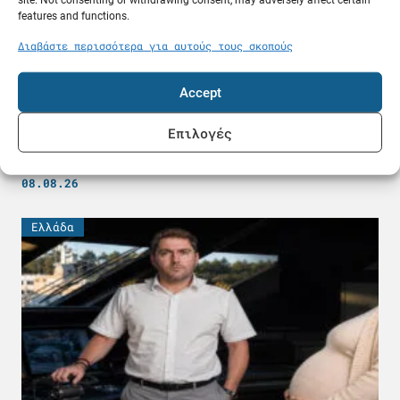
features and functions.
Διαβάστε περισσότερα για αυτούς τους σκοπούς
Accept
Επιλογές
Δεξαμενόπλοιο VLCC πήρε 25 εκατ. δολάρια για
να περάσει από το Ορμούζ
08.08.26
Ελλάδα