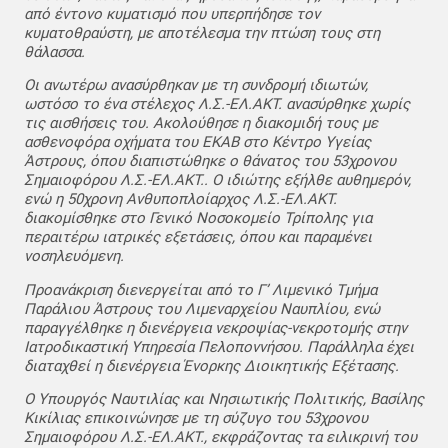
από έντονο κυματισμό που υπερπήδησε τον
κυματοθραύστη, με αποτέλεσμα την πτώση τους στη
θάλασσα.
Οι ανωτέρω ανασύρθηκαν με τη συνδρομή ιδιωτών,
ωστόσο το ένα στέλεχος Λ.Σ.-ΕΛ.ΑΚΤ. ανασύρθηκε χωρίς
τις αισθήσεις του. Ακολούθησε η διακομιδή τους με
ασθενοφόρα οχήματα του ΕΚΑΒ στο Κέντρο Υγείας
Άστρους, όπου διαπιστώθηκε ο θάνατος του 53χρονου
Σημαιοφόρου Λ.Σ.-ΕΛ.ΑΚΤ.. Ο ιδιώτης εξήλθε αυθημερόν,
ενώ η 50χρονη Ανθυποπλοίαρχος Λ.Σ.-ΕΛ.ΑΚΤ.
διακομίσθηκε στο Γενικό Νοσοκομείο Τρίπολης για
περαιτέρω ιατρικές εξετάσεις, όπου και παραμένει
νοσηλευόμενη.
Προανάκριση διενεργείται από το Γ’ Λιμενικό Τμήμα
Παράλιου Άστρους του Λιμεναρχείου Ναυπλίου, ενώ
παραγγέλθηκε η διενέργεια νεκροψίας-νεκροτομής στην
Ιατροδικαστική Υπηρεσία Πελοποννήσου. Παράλληλα έχει
διαταχθεί η διενέργεια Ένορκης Διοικητικής Εξέτασης.
Ο Υπουργός Ναυτιλίας και Νησιωτικής Πολιτικής, Βασίλης
Κικίλιας επικοινώνησε με τη σύζυγο του 53χρονου
Σημαιοφόρου Λ.Σ.-ΕΛ.ΑΚΤ., εκφράζοντας τα ειλικρινή του