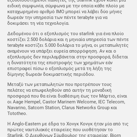
εξουσιοδοτημένοι πωλητές της Starlink έχουν κάνει μια
ειδική συμφωνία, σύμφωνα με την οποία κάθε πλοίο με
καταχωρημένο αριθμό IMO μπορεί να λάβει δύο μήνες
δωρεάν την υπηρεσία των πέντε terabyte για να
δοκιμάσει τη νέα τεχνολογία.
Δεδομένου ότι ο εξοπλισμός του starlink για ένα πλοίο
κοστίζει 2.500 δολάρια και η μηνιαία υπηρεσία των πέντε
terabyte κοστίζει 5.000 δολάρια το μήνα, οι μεταπωλητές
αναμένουν να υπάρξει ευρεία απορρόφηση. Αν και ο
εξοπλισμός δεν περιλαμβάνεται στην προσφορά, δίδεται
η δυνατότητα της επιστροφής των χρημάτων εάν
επιστραφεί πίσω ο εξοπλισμός μετά τη λήξη της
δίμηνης δωρεάν δοκιμαστικής περιόδου.
Μεταξύ των μεταπωλητών που προτρέπουν τους
πελάτες να επωφεληθούν από αυτήν τη μοναδική
προσφορά που θα είναι διαθέσιμη έως τον Μάρτιο, είναι
οι Aage Hempel, Castor Marinem Welcome, IEC Telecom,
Navarino, Satcom Station, Clarus Networks Group και
Tototheo.
Η Anglo-Eastern με έδρα το Χονγκ Κονγκ ήταν μία από τις
πρώτες ναυτιλιακές εταιρείες που υιοθέτησαν το
Starlink. Ο Διευθύνων Σύμβουλος της εταιρείας, Bjorn