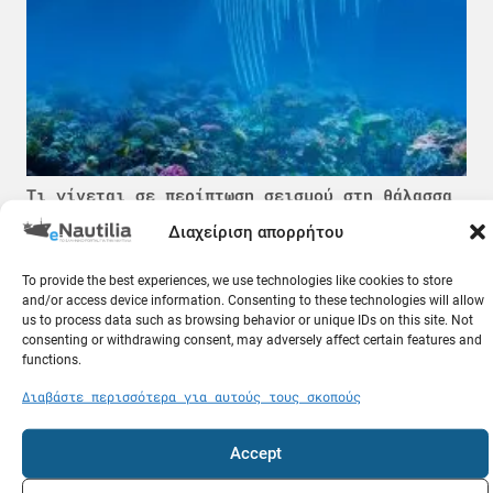
Τι γίνεται σε περίπτωση σεισμού στη θάλασσα
ενώ βρισκόμαστε στο πλοίο; Χρήσιμες
Διαχείριση απορρήτου
ερωτήσεις και απαντήσεις
09.08.26
To provide the best experiences, we use technologies like cookies to store
and/or access device information. Consenting to these technologies will allow
Κόσμος
us to process data such as browsing behavior or unique IDs on this site. Not
consenting or withdrawing consent, may adversely affect certain features and
functions.
Διαβάστε περισσότερα για αυτούς τους σκοπούς
Accept