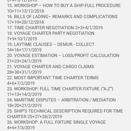
3+4+5/12/2018
15. WORKSHOP – HOW TO BUY A SHIP-FULL PROCEDURE
10+11+13/12/2018
16. BILLS OF LADING– REMARKS AND COMPLICATIONS
17+19+20/12/2018
17. TIME CHARTER NEGOTIATION 2+3+4/1/2019
18. VOYAGE CHARTER PARTY NEGOTIATION
7+9+10/1/2019
19. LAYTIME CLAUSES – DEMUR.- COLLECT
14+16+17/1/2019
20. VOYAGE ESTIMATION – LOSS/PROFIT CALCULATION
21+23+24/1/2019
21. VOYAGE CHARTER AND CARGO CLAIMS
28+30+31/1/2019
22. MOST IMPORTANT TIME CHARTER TERMS
4+6+7/2/2019
23. WORKSHOP: FULL TIME CHARTER FIXTURE (“A-Z”)
11+13+14/2/2019
24. MARITIME DISPUTES – ARBITRATION / MEDIATION
18+20+21/2/2019
25. SHIP’S TECHNICAL DESCRIPTION REQUIRED FOR TIME
CHARTER 25+27+28/2/2019
26. WORKSHOP: A FULL FIXTURE SINGLE VOYAGE
4+6+7/3/2019