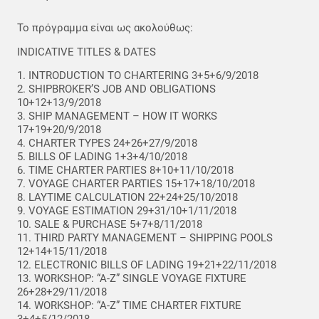
Το πρόγραμμα είναι ως ακολούθως:
INDICATIVE TITLES & DATES
1. INTRODUCTION TO CHARTERING 3+5+6/9/2018
2. SHIPBROKER’S JOB AND OBLIGATΙONS
10+12+13/9/2018
3. SHIP MANAGEMENT – HOW IT WORKS
17+19+20/9/2018
4. CHARTER TYPES 24+26+27/9/2018
5. BILLS OF LADING 1+3+4/10/2018
6. TIME CHARTER PARTIES 8+10+11/10/2018
7. VOYAGE CHARTER PARTIES 15+17+18/10/2018
8. LAYTIME CALCULATION 22+24+25/10/2018
9. VOYAGE ESTIMATION 29+31/10+1/11/2018
10. SALE & PURCHASE 5+7+8/11/2018
11. THIRD PARTY MANAGEMENT – SHIPPING POOLS
12+14+15/11/2018
12. ELECTRONIC BILLS OF LADING 19+21+22/11/2018
13. WORKSHOP: “A-Z” SINGLE VOYAGE FIXTURE
26+28+29/11/2018
14. WORKSHOP: “A-Z” TIME CHARTER FIXTURE