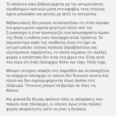
Το απόλυτο κακό βέβαια έρχεται με την αντιμετώπιση
συναδέλφων ναυτικών μέσα στα καράβια, τους οποίους
έχουν μπολιάσει και αυτούς με αυτή τη νοοτροπία.
Βέβαια κανείς δεν μπορεί να κατανοήσει ότι όταν περνάει
ένα φορτωμένο capsize φορτηγό πλοίο από την
Σιγκαπούρη ή όταν προσεγγίζει ένα πολυσύχναστο λιμάνι
της Κίνας η ευθύνη ενός πλοίαρχου είναι τεράστια. Το
περισσότερο κακό της υπόθεσης είναι ότι έχει να
αντιμετωπίσει τόσους πολλούς απρόβλεπτους και
εξωτερικούς παράγοντες, το οποίο σημαίνει ότι πολλές
φορές η κατάσταση δεν είναι στα χέρια του. Είναι αυτό
που λέμε ότι ένας πλοίαρχος θέλει και τύχη. Πολύ τύχη.
Μπορεί να έχουν υπάρξει στο παρελθόν και να συνεχίζουν
να υπάρχουν πλοίαρχοι οι οποίοι δεν διοικούν σωστά ένα
πλοίο και δεν συμπεριφέρονται όπως πρέπει στο
πλήρωμα. Τέτοιους μπορεί να βρούμε σε όλες τις
θέσεις.
Και φυσικά δε θα μας αρέσουν όλες οι αποφάσεις που
παίρνει ένας πλοίαρχος, οι οποίες όμως είναι πολλές
φορές απαραίτητες ώστε να γίνει η δουλειά.