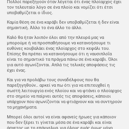
Πολλοί παρεξηγούν όταν λέγεται ότι ένας πλοίαρχος έχει
τον τελευταίο λόγο σε ένα πλοίο και νομίζει ότι έτσι
υποβαθμίζεται ο ίδιος.
Καμία θέση σε ένα καράβι δεν υποβαθμίζεται ή δεν είναι
σημαντική. Άλλο το ένα άλλο το άλλο.
Καλό θα ήταν λοιπόν όλοι από την πλευρά μας να
μπορούμε ή να προσπαθήσουμε να κατανοήσουμε τι
ευθύνες κουβαλάει ένας πλοίαρχος στο κεφάλι του.
Επίσης θα πρέπει να κατανοήσουμε ότι η ναυσιπλοΐα
είναι το σημαντικό τα πράγμα πάνω σε ένα καράβι. Όλοι
για αυτό αγωνίζονται. Απλά τις τελικές αποφάσεις τις
έχει ένας.
Και για να προλάβω τους συναδέλφους που θα
παρεξηγηθούν… αρκεί να πω ότι για να επιτευχθεί η
σωστή λειτουργία ενός πλοίου και να φτάνει ο πλοίαρχος
στο σημείο να παίρνει αυτές τις αποφάσεις, κάποιοι
υπάρχουν που αγωνίζονται να φτιάχνουν και να συντηρούν
τα μηχανήματα.
Μπορεί όλοι αυτοί να είναι αφανείς ήρωες για κάποιον
που δεν ξέρει τι γίνεται μέσα σε ένα καράβι και είναι
άσχετος με το επάγγελμα, για όλους εμάς όμως μόνο