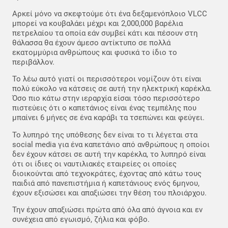
Αρκεί μόνο να σκεφτούμε ότι ένα δεξαμενόπλοιο VLCC
μπορεί να κουβαλάει μέχρι και 2,000,000 βαρέλια
πετρελαίου τα οποία εάν συμβεί κάτι και πέσουν στη
θάλασσα θα έχουν άμεσο αντίκτυπο σε πολλά
εκατομμύρια ανθρώπους και φυσικά το ίδιο το
περιβάλλον.
Το λέω αυτό γιατί οι περισσότεροι νομίζουν ότι είναι
πολύ εύκολο να κάτσεις σε αυτή την ηλεκτρική καρέκλα.
Όσο πιο κάτω στην ιεραρχία είσαι τόσο περισσότερο
πιστεύεις ότι ο καπετάνιος είναι ένας τεμπέλης που
μπαίνει 6 μήνες σε ένα καράβι τα τσεπώνει και φεύγει.
Το λυπηρό της υπόθεσης δεν είναι το τι λέγεται στα
social media για ένα καπετάνιο από ανθρώπους η οποίοι
δεν έχουν κάτσει σε αυτή την καρέκλα, το λυπηρό είναι
ότι οι ίδιες οι ναυτιλιακές εταιρείες οι οποίες
διοικούνται από τεχνοκράτες, έχοντας από κάτω τους
παιδιά από πανεπιστήμια ή καπετάνιους ενός 6μηνου,
έχουν εξισώσει και απαξιώσει την θέση του πλοιάρχου.
Την έχουν απαξιώσει πρώτα από όλα από άγνοια και εν
συνέχεια από εγωισμό, ζήλια και φόβο.