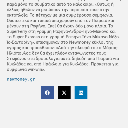
παρά μόνο το συμβατικό αυτό το καλοκαίρι. «Ούτως ή
άλλως ήθελαν να μειώσουν την παρoυσία τους στην
ακτοπλοΐα. Το πέτυχαν με μία συμφέρουσα συμφωνία.
Ουσιαστικά και τυπικά αποχωρούν από τον Πειραιά και
μένουν στη Ραφήνα. Εκεί θα έχουν δύο μόνο πλοία. Το
SuperFerry στη γραμμή Ραφήνα-Άνδρο-Τήνο-Μύκονο και
το Super Express στη γραμμή Ραφήνα-Τήνο-Μύκονο-Νάξο-
Ίο-Σαντορίνη», επεσήμαναν στο Newmoney κύκλοι της
αγοράς και προσέθεσαν: «Από την πλευρά του ο Μάριος
Ηλιόπουλος δεν θα έχει πλέον ανταγωνιστές τους
Στεφάνου στα δρομολόγια αυτά, δηλαδή από Πειραιά για
Κυκλάδες και από Ηράκλειο για Κυκλάδες. Πρόκειται για
συμφωνία win-win».
newmoney.gr