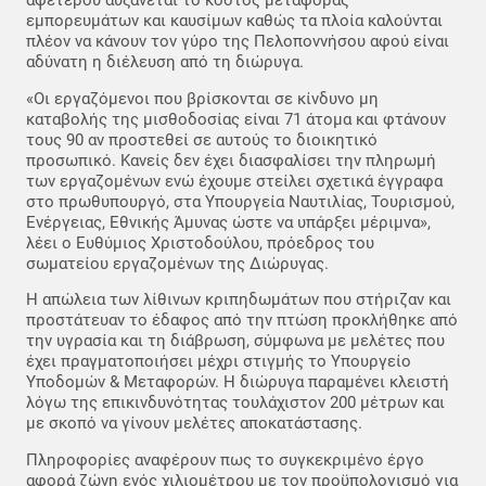
αφετέρου αυξάνεται το κόστος μεταφοράς
εμπορευμάτων και καυσίμων καθώς τα πλοία καλούνται
πλέον να κάνουν τον γύρο της Πελοποννήσου αφού είναι
αδύνατη η διέλευση από τη διώρυγα.
«Οι εργαζόμενοι που βρίσκονται σε κίνδυνο μη
καταβολής της μισθοδοσίας είναι 71 άτομα και φτάνουν
τους 90 αν προστεθεί σε αυτούς το διοικητικό
προσωπικό. Κανείς δεν έχει διασφαλίσει την πληρωμή
των εργαζομένων ενώ έχουμε στείλει σχετικά έγγραφα
στο πρωθυπουργό, στα Υπουργεία Ναυτιλίας, Τουρισμού,
Ενέργειας, Εθνικής Άμυνας ώστε να υπάρξει μέριμνα»,
λέει ο Ευθύμιος Χριστοδούλου, πρόεδρος του
σωματείου εργαζομένων της Διώρυγας.
Η απώλεια των λίθινων κριπηδωμάτων που στήριζαν και
προστάτευαν το έδαφος από την πτώση προκλήθηκε από
την υγρασία και τη διάβρωση, σύμφωνα με μελέτες που
έχει πραγματοποιήσει μέχρι στιγμής το Υπουργείο
Υποδομών & Μεταφορών. Η διώρυγα παραμένει κλειστή
λόγω της επικινδυνότητας τουλάχιστον 200 μέτρων και
με σκοπό να γίνουν μελέτες αποκατάστασης.
Πληροφορίες αναφέρουν πως το συγκεκριμένο έργο
αφορά ζώνη ενός χιλιομέτρου με τον προϋπολογισμό για